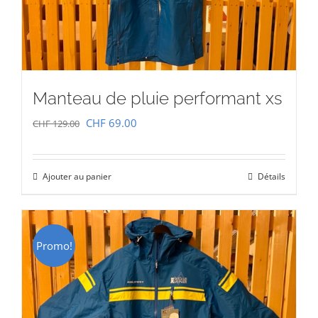
Manteau de pluie performant xs
Le
Le
CHF
69.00
CHF
129.00
prix
prix
initial
actuel
Ajouter au panier
Détails
était :
est :
CHF 129.00.
CHF 69.00.
Promo!