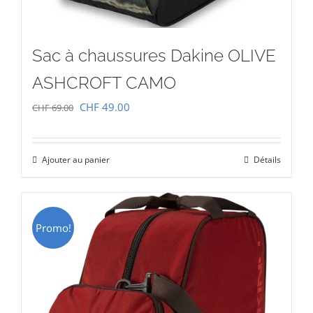
Sac à chaussures Dakine OLIVE
ASHCROFT CAMO
Le
Le
CHF
49.00
CHF
69.00
prix
prix
initial
actuel
Ajouter au panier
Détails
était :
est :
CHF 69.00.
CHF 49.00.
Promo!