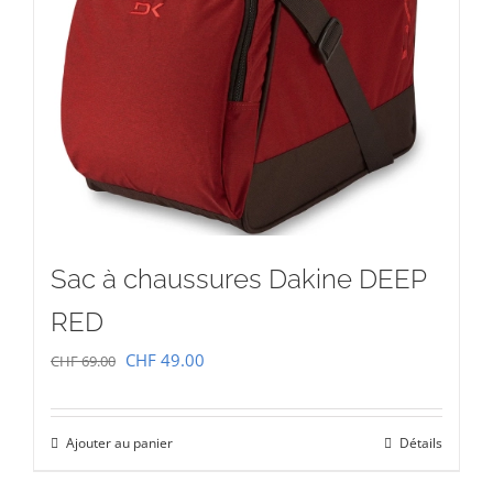
Sac à chaussures Dakine DEEP
RED
Le
Le
CHF
49.00
CHF
69.00
prix
prix
initial
actuel
Ajouter au panier
Détails
était :
est :
CHF 69.00.
CHF 49.00.