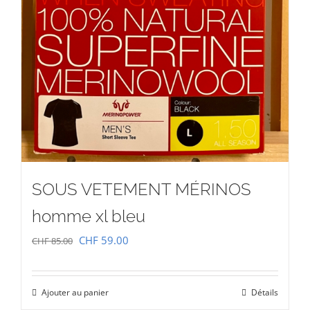
SOUS VETEMENT MÉRINOS
homme xl bleu
Le
Le
CHF
59.00
CHF
85.00
prix
prix
initial
actuel
Ajouter au panier
Détails
était :
est :