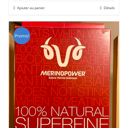
initial
actuel
Ajouter au panier
Détails
était :
est :
CHF 85.00.
CHF 59.00.
Promo!