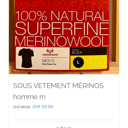
SOUS VETEMENT MÉRINOS
homme m
Le
Le
CHF
59.00
CHF
85.00
prix
prix
initial
actuel