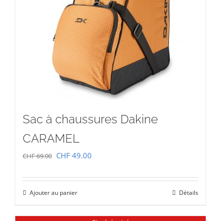
Sac à chaussures Dakine
CARAMEL
Le
Le
CHF
49.00
CHF
69.00
prix
prix
initial
actuel
Ajouter au panier
Détails
était :
est :
CHF 69.00.
CHF 49.00.