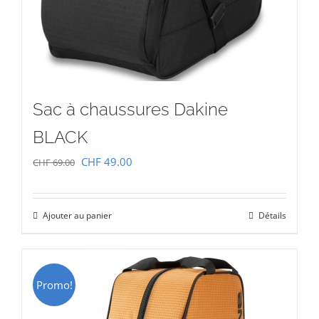
Sac à chaussures Dakine
BLACK
Le
Le
CHF
49.00
CHF
69.00
prix
prix
initial
actuel
Ajouter au panier
Détails
était :
est :
CHF 69.00.
CHF 49.00.
Promo!