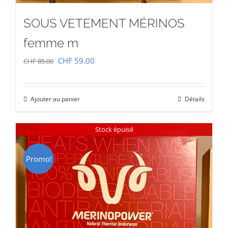
SOUS VETEMENT MÉRINOS
femme m
Le
Le
CHF
59.00
CHF
85.00
prix
prix
initial
actuel
Ajouter au panier
Détails
était :
est :
CHF 85.00.
CHF 59.00.
Stock épuisé
Promo!