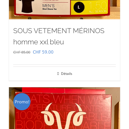
SOUS VETEMENT MÉRINOS
homme xxl bleu
Le
Le
CHF
59.00
CHF
85.00
prix
prix
initial
actuel
Détails
était :
est :
CHF 85.00.
CHF 59.00.
Promo!