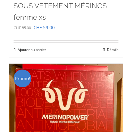
SOUS VETEMENT MÉRINOS
femme xs
Le
Le
CHF
59.00
CHF
85.00
prix
prix
initial
actuel
Ajouter au panier
Détails
était :
est :
CHF 85.00.
CHF 59.00.
Promo!