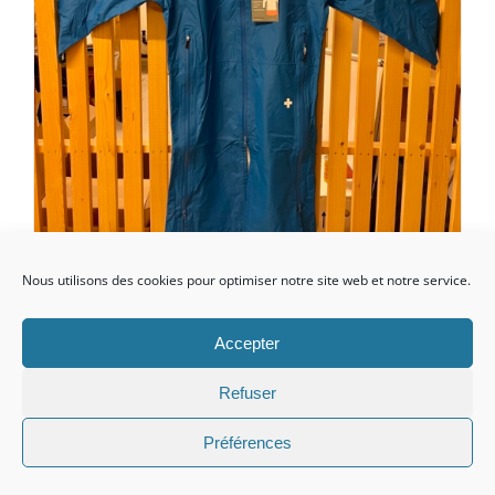
Nous utilisons des cookies pour optimiser notre site web et notre service.
Manteau de pluie performant s
– m
Accepter
Le
Le
CHF
69.00
CHF
129.00
Refuser
prix
prix
Préférences
initial
actuel
Ajouter au panier
Détails
était :
est :