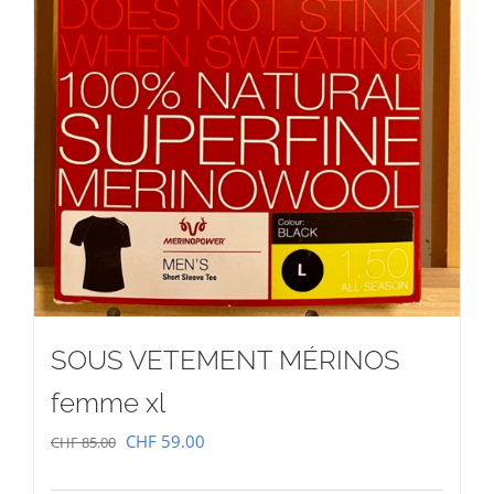
SOUS VETEMENT MÉRINOS
femme xl
Le
Le
CHF
59.00
CHF
85.00
prix
prix