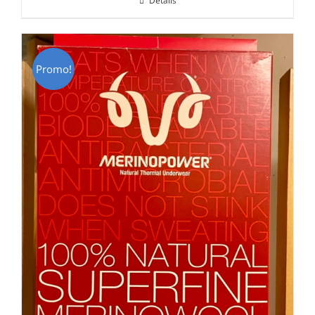
Détails
était :
est :
CHF 85.00.
CHF 59.00.
Promo!