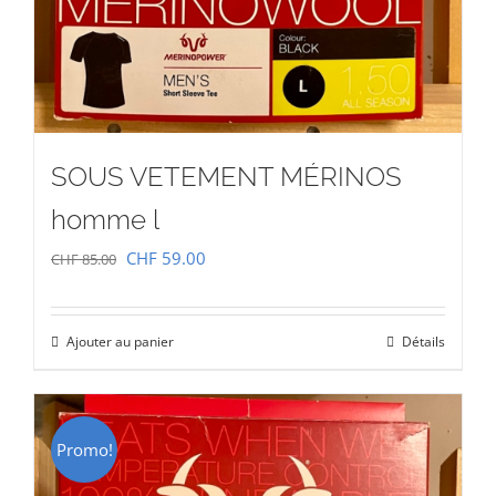
SOUS VETEMENT MÉRINOS
homme l
Le
Le
CHF
59.00
CHF
85.00
prix
prix
initial
actuel
Ajouter au panier
Détails
était :
est :
CHF 85.00.
CHF 59.00.
Promo!