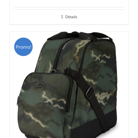
prix
prix
initial
actuel
Détails
était :
est :
CHF 85.00.
CHF 59.00.
Promo!