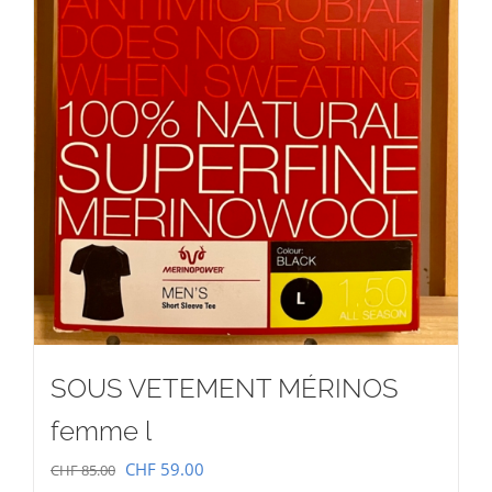
SOUS VETEMENT MÉRINOS
femme l
Le
Le
CHF
59.00
CHF
85.00