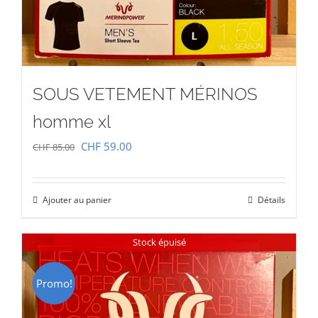
SOUS VETEMENT MÉRINOS
homme xl
Le
Le
CHF
59.00
CHF
85.00
prix
prix
initial
actuel
Ajouter au panier
Détails
était :
est :
CHF 85.00.
CHF 59.00.
Stock épuisé
Promo!