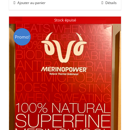
Ajouter au panier
Détails
était :
est :
CHF 85.00.
CHF 59.00.
Stock épuisé
Promo!