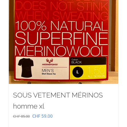
SOUS VETEMENT MÉRINOS
homme xl
Le
Le
CHF
59.00
CHF
85.00
prix
prix