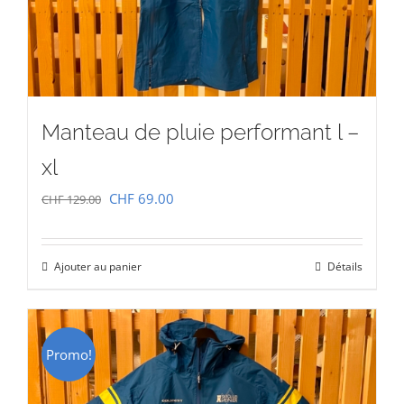
Manteau de pluie performant l –
xl
Le
Le
CHF
69.00
CHF
129.00
prix
prix
initial
actuel
Ajouter au panier
Détails
était :
est :
CHF 129.00.
CHF 69.00.
Promo!