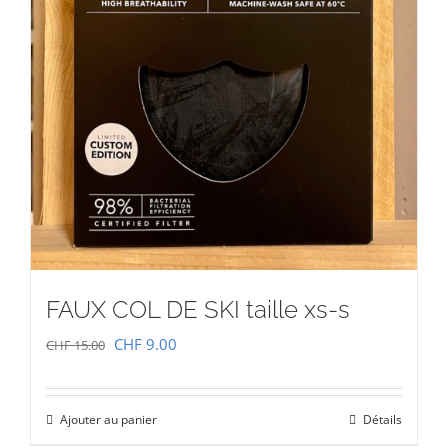
FAUX COL DE SKI taille xs-s
Le
Le
CHF
9.00
CHF
15.00
prix
prix
initial
actuel
Ajouter au panier
Détails
était :
est :