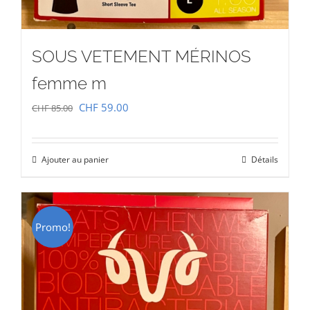
SOUS VETEMENT MÉRINOS
femme m
Le
Le
CHF
59.00
CHF
85.00
prix
prix
initial
actuel
Ajouter au panier
Détails
était :
est :
CHF 85.00.
CHF 59.00.
Promo!