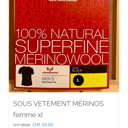
SOUS VETEMENT MÉRINOS
femme xl
Le
Le
CHF
59.00
CHF
85.00