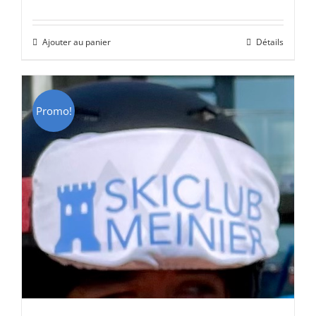
prix
prix
initial
actuel
Ajouter au panier
Détails
était :
est :
CHF 69.00.
CHF 49.00.
Promo!