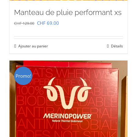
Manteau de pluie performant xs
Le
Le
CHF
69.00
CHF
129.00
prix
prix
initial
actuel
Ajouter au panier
Détails
était :
est :
CHF 129.00.
CHF 69.00.
Promo!