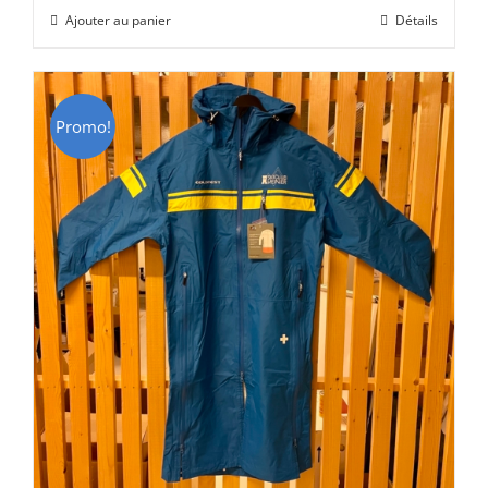
initial
actuel
Ajouter au panier
Détails
était :
est :
CHF 129.00.
CHF 69.00.
Promo!