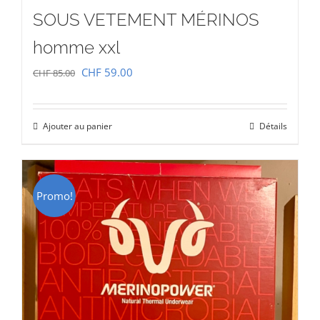
SOUS VETEMENT MÉRINOS
homme xxl
Le
Le
CHF
59.00
CHF
85.00
prix
prix
initial
actuel
Ajouter au panier
Détails
était :
est :
CHF 85.00.
CHF 59.00.
Promo!