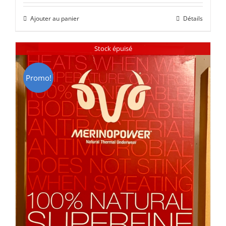
initial
actuel
Ajouter au panier
Détails
était :
est :
CHF 85.00.
CHF 59.00.
Stock épuisé
Promo!