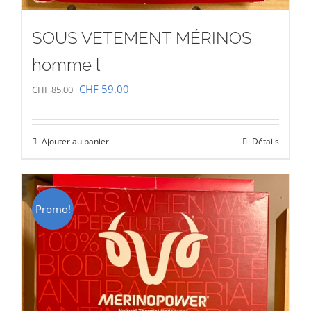
SOUS VETEMENT MÉRINOS
homme l
Le
Le
CHF
59.00
CHF
85.00
prix
prix
initial
actuel
Ajouter au panier
Détails
était :
est :
CHF 85.00.
CHF 59.00.
Promo!