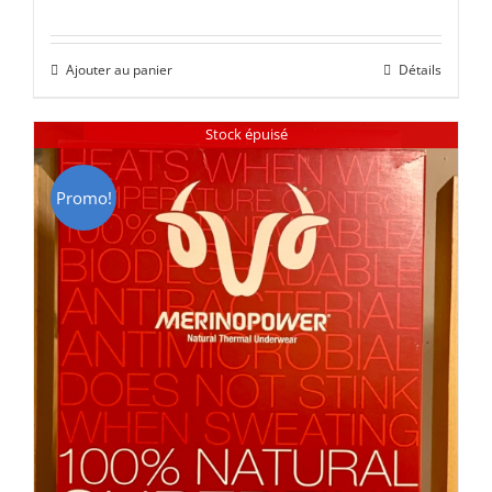
prix
prix
initial
actuel
Ajouter au panier
Détails
était :
est :
CHF 85.00.
CHF 59.00.
Stock épuisé
Promo!