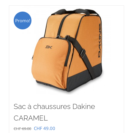
CHF 15.00.
CHF 9.00.
Promo!
Sac à chaussures Dakine
CARAMEL
Le
Le
CHF
49.00
CHF
69.00