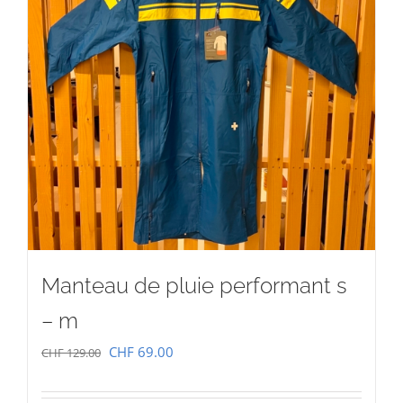
Manteau de pluie performant s
– m
Le
Le
CHF
69.00
CHF
129.00
prix
prix