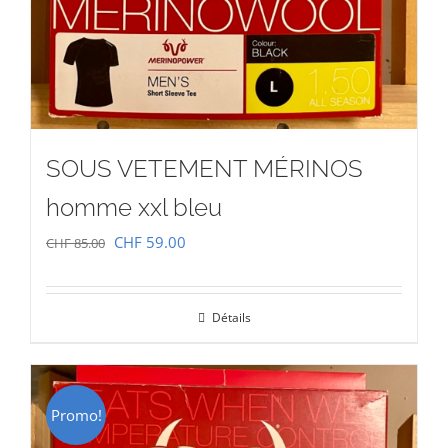
SOUS VETEMENT MÉRINOS
homme xxl bleu
Le
Le
CHF
59.00
CHF
85.00
prix
prix
initial
actuel
Détails
était :
est :
CHF 85.00.
CHF 59.00.
Promo!