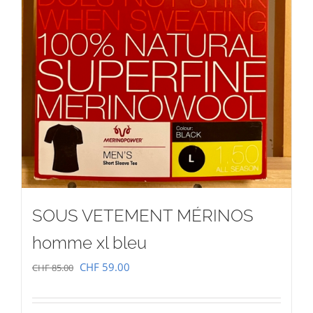
SOUS VETEMENT MÉRINOS
homme xl bleu
Le
Le
CHF
59.00
CHF
85.00
prix
prix
initial
actuel