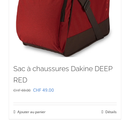
Sac à chaussures Dakine DEEP
RED
Le
Le
CHF
49.00
CHF
69.00
prix
prix
initial
actuel
Ajouter au panier
Détails
était :
est :
CHF 69.00.
CHF 49.00.