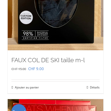
FAUX COL DE SKI taille m-l
Le
Le
CHF
9.00
CHF
15.00
prix
prix
initial
actuel
Ajouter au panier
Détails
était :
est :
CHF 15.00.
CHF 9.00.