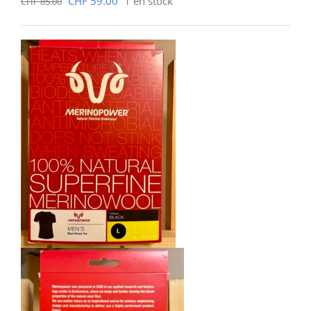
CHF
59.00
1 en stock
CHF
85.00
prix
prix
initial
actuel
était :
est :
CHF 85.00.
CHF 59.00.