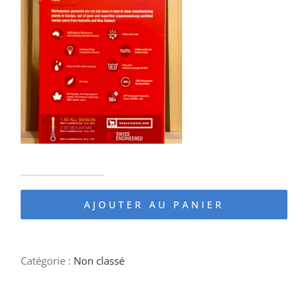
quantité
AJOUTER AU PANIER
de
SOUS
VETEMENT
Catégorie :
Non classé
MÉRINOS
homme