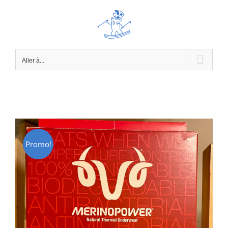
Passer
au
contenu
Aller à...
Promo!