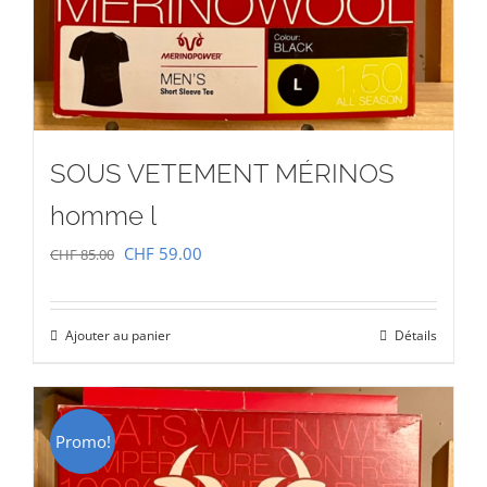
SOUS VETEMENT MÉRINOS
homme l
Le
Le
CHF
59.00
CHF
85.00
prix
prix
initial
actuel
Ajouter au panier
Détails
était :
est :
CHF 85.00.
CHF 59.00.
Promo!