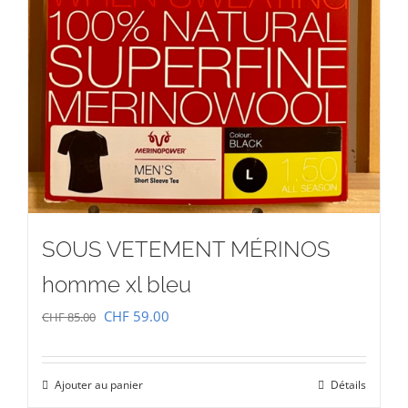
SOUS VETEMENT MÉRINOS
homme xl bleu
Le
Le
CHF
59.00
CHF
85.00
prix
prix
initial
actuel
Ajouter au panier
Détails
était :
est :