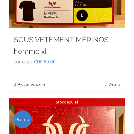
SOUS VETEMENT MÉRINOS
homme xl
Le
Le
CHF
59.00
CHF
85.00
prix
prix
initial
actuel
Ajouter au panier
Détails
était :
est :
CHF 85.00.
CHF 59.00.
Stock épuisé
Promo!