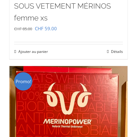
SOUS VETEMENT MÉRINOS
femme xs
Le
Le
CHF
59.00
CHF
85.00
prix
prix
initial
actuel
Ajouter au panier
Détails
était :
est :
CHF 85.00.
CHF 59.00.
Promo!