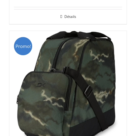
prix
prix
initial
actuel
Détails
était :
est :
CHF 85.00.
CHF 59.00.
Promo!