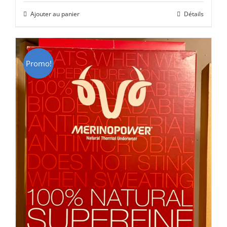
initial
actuel
Ajouter au panier
Détails
était :
est :
CHF 85.00.
CHF 59.00.
Promo!