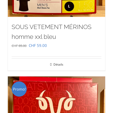
SOUS VETEMENT MÉRINOS
homme xxl bleu
Le
Le
CHF
59.00
CHF
85.00
prix
prix
initial
actuel
Détails
était :
est :
CHF 85.00.
CHF 59.00.
Promo!