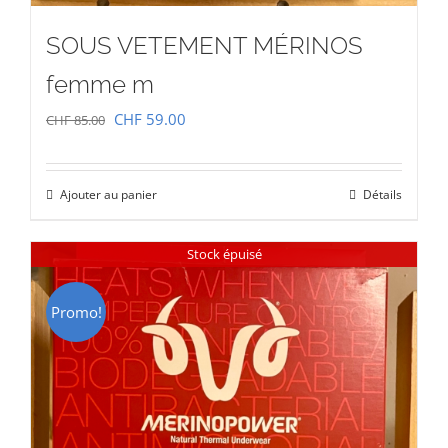
SOUS VETEMENT MÉRINOS
femme m
Le
Le
CHF
59.00
CHF
85.00
prix
prix
initial
actuel
Ajouter au panier
Détails
était :
est :
CHF 85.00.
CHF 59.00.
Stock épuisé
Promo!