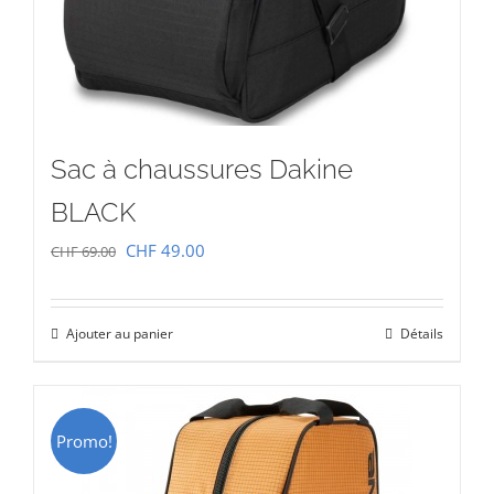
Sac à chaussures Dakine
BLACK
Le
Le
CHF
49.00
CHF
69.00
prix
prix
initial
actuel
Ajouter au panier
Détails
était :
est :
CHF 69.00.
CHF 49.00.
Promo!