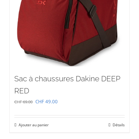
Sac à chaussures Dakine DEEP
RED
Le
Le
CHF
49.00
CHF
69.00
prix
prix
initial
actuel
Ajouter au panier
Détails
était :
est :
CHF 69.00.
CHF 49.00.