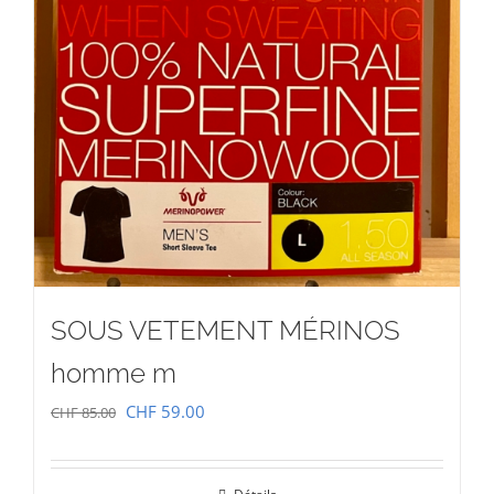
SOUS VETEMENT MÉRINOS
homme m
Le
Le
CHF
59.00
CHF
85.00
prix
prix
initial
actuel