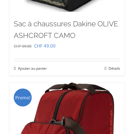
Sac à chaussures Dakine OLIVE
ASHCROFT CAMO
Le
Le
CHF
49.00
CHF
69.00
prix
prix
initial
actuel
Ajouter au panier
Détails
était :
est :
CHF 69.00.
CHF 49.00.
Promo!