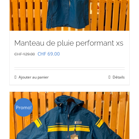
Manteau de pluie performant xs
Le
Le
CHF
69.00
CHF
129.00
prix
prix
initial
actuel
Ajouter au panier
Détails
était :
est :
CHF 129.00.
CHF 69.00.
Promo!