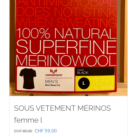
SOUS VETEMENT MÉRINOS
femme l
Le
Le
CHF
59.00
CHF
85.00