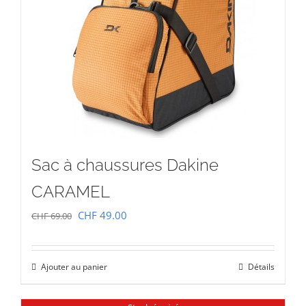
Sac à chaussures Dakine
CARAMEL
Le
Le
CHF
49.00
CHF
69.00
prix
prix
initial
actuel
Ajouter au panier
Détails
était :
est :
CHF 69.00.
CHF 49.00.