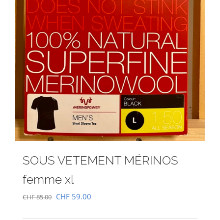
SOUS VETEMENT MÉRINOS
femme xl
Le
Le
CHF
59.00
CHF
85.00
prix
prix