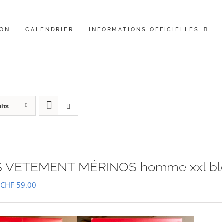
ION
CALENDRIER
INFORMATIONS OFFICIELLES
its
 VETEMENT MÉRINOS homme xxl bl
Le
Le
CHF
59.00
prix
prix
initial
actuel