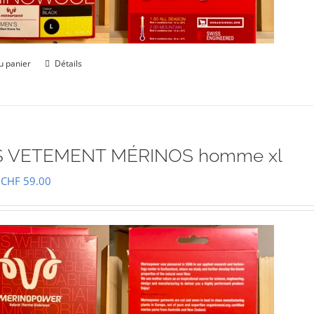
u panier
Détails
 VETEMENT MÉRINOS homme xl
Le
Le
CHF
59.00
prix
prix
initial
actuel
était :
est :
CHF 85.00.
CHF 59.00.