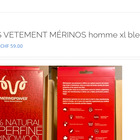
 VETEMENT MÉRINOS homme xl ble
Le
Le
CHF
59.00
prix
prix
initial
actuel
était :
est :
CHF 85.00.
CHF 59.00.