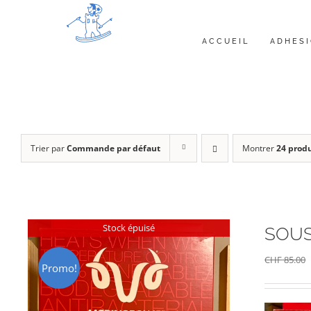
Passer
au
ACCUEIL
ADHES
contenu
Trier par
Commande par défaut
Montrer
24 produ
Stock épuisé
SOUS
CHF
85.00
Promo!