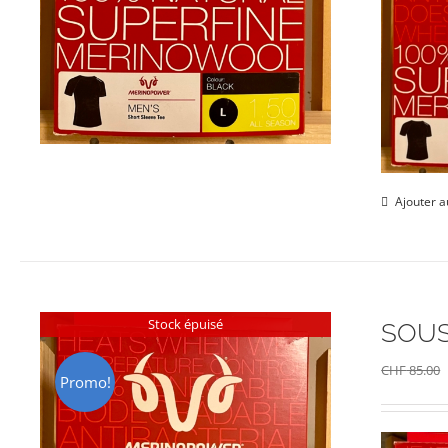
Ajouter a
Stock épuisé
SOUS
CHF
85.00
Promo!