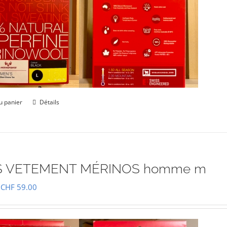
u panier
Détails
 VETEMENT MÉRINOS homme m
Le
Le
CHF
59.00
prix
prix
initial
actuel