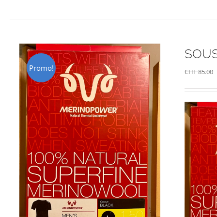
SOUS
Promo!
CHF
85.00