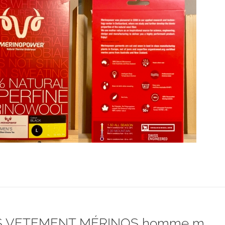
était :
est :
CHF 85.00.
CHF 59.00.
 VETEMENT MÉRINOS homme m