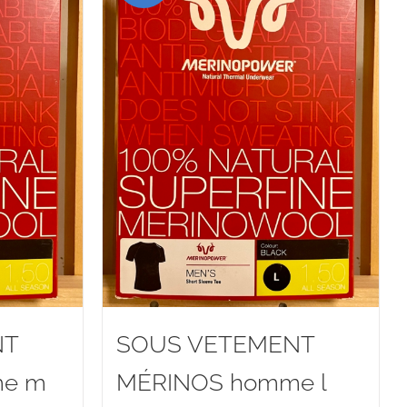
NT
SOUS VETEMENT
me m
MÉRINOS homme l