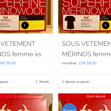
 VETEMENT
SOUS VETEME
OS femme xs
MÉRINOS femm
e
Le
Le
Le
CHF
59.00
CHF
59.00
CHF
85.00
rix
prix
prix
prix
nitial
actuel
initial
actuel
 panier
Détails
Ajouter au panier
tait :
est :
était :
est :
HF 85.00.
CHF 59.00.
CHF 85.00.
CHF 59.
Stock épuisé
Promo!