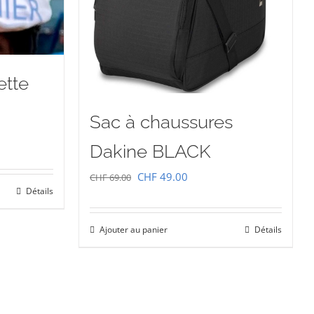
ette
Sac à chaussures
Dakine BLACK
Le
Le
CHF
49.00
CHF
69.00
Détails
prix
prix
initial
actuel
00.
Ajouter au panier
Détails
était :
est :
CHF 69.00.
CHF 49.00.