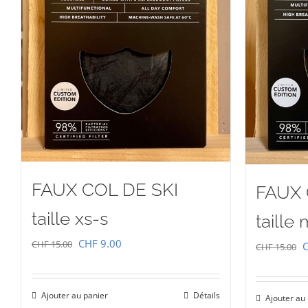
FAUX COL DE SKI
FAUX 
taille xs-s
taille 
Le
Le
CHF
9.00
CHF
15.00
L
CHF
15.00
prix
prix
p
initial
actuel
i
Ajouter au panier
Détails
Ajouter au
était :
est :
é