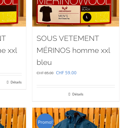
NT
SOUS VETEMENT
 xxl
MÉRINOS homme xxl
bleu
Le
Le
CHF
59.00
CHF
85.00
prix
prix
Détails
initial
actuel
00.
Détails
était :
est :
CHF 85.00.
CHF 59.00.
Promo!