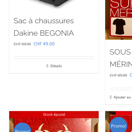
Sac à chaussures
Dakine BEGONIA
Le
Le
CHF
49.00
CHF
69.00
SOUS
prix
prix
initial
actuel
MÉRIN
Détails
était :
est :
L
CHF
85.00
CHF 69.00.
CHF 49.00.
p
i
Ajouter au
é
C
Stock épuisé
Promo!
Promo!