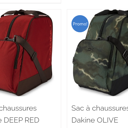
HF 15.00.
CHF 9.00.
Promo!
 chaussures
Sac à chaussure
e DEEP RED
Dakine OLIVE