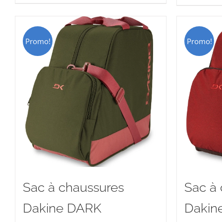
CHF 15.00.
CHF 9.00.
C
Promo!
Promo!
Sac à chaussures
Sac à
Dakine DARK
Dakin