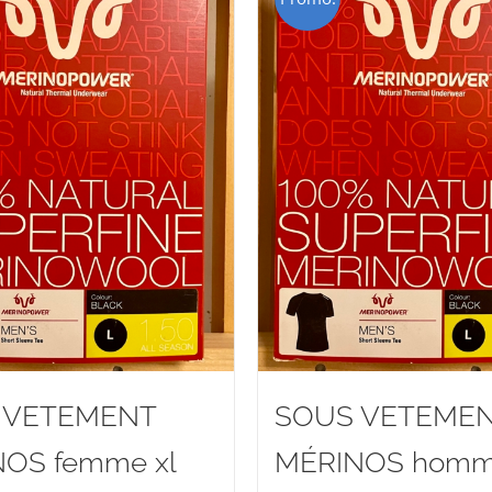
 VETEMENT
SOUS VETEME
OS femme xl
MÉRINOS hom