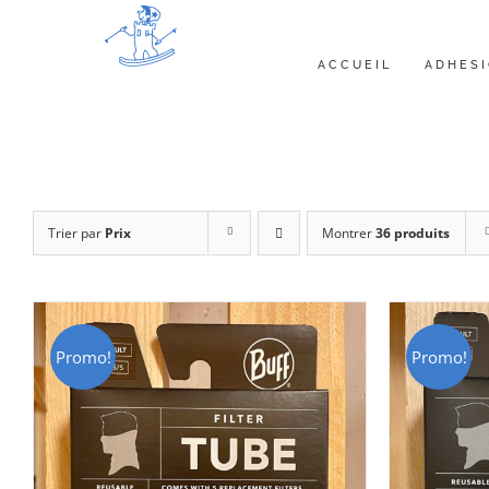
Passer
au
ACCUEIL
ADHES
contenu
Trier par
Prix
Montrer
36 produits
Promo!
Promo!