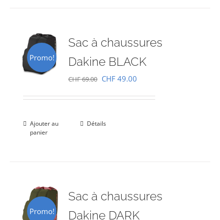
Sac à chaussures
Promo!
Dakine BLACK
Le
Le
CHF
49.00
CHF
69.00
prix
prix
initial
actuel
était :
est :
Ajouter au
Détails
panier
CHF 69.00.
CHF 49.00.
Sac à chaussures
Promo!
Dakine DARK