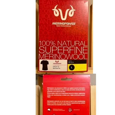
était :
est :
CHF 85.00.
CHF 59.00.