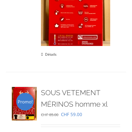
Détails
SOUS VETEMENT
Promo!
MÉRINOS homme xl
Le
Le
CHF
59.00
CHF
85.00
prix
prix
initial
actuel