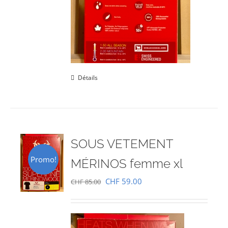
Détails
SOUS VETEMENT
Promo!
MÉRINOS femme xl
Le
Le
CHF
59.00
CHF
85.00
prix
prix
initial
actuel
était :
est :