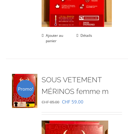
Ajouter au
Détails
panier
SOUS VETEMENT
Promo!
MÉRINOS femme m
Le
Le
CHF
59.00
CHF
85.00
prix
prix
initial
actuel
était :
est :