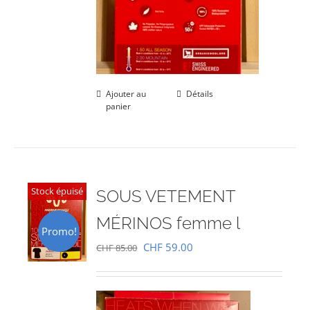
Ajouter au
Détails
panier
Stock épuisé
SOUS VETEMENT
MÉRINOS femme l
Promo!
Le
Le
CHF
59.00
CHF
85.00
prix
prix
initial
actuel
était :
est :