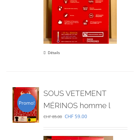
Détails
SOUS VETEMENT
Promo!
MÉRINOS homme l
Le
Le
CHF
59.00
CHF
85.00
prix
prix
initial
actuel