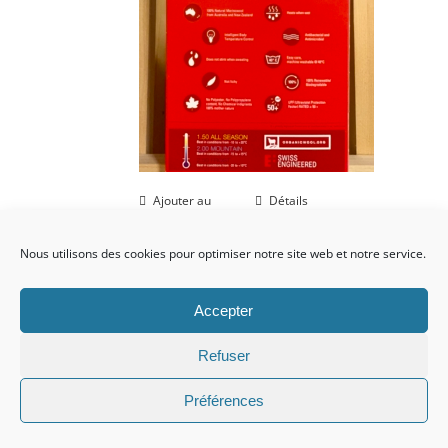
Ajouter au
Détails
panier
Nous utilisons des cookies pour optimiser notre site web et notre service.
Accepter
Stock épuisé
SOUS VETEMENT
Refuser
MÉRINOS homme xxl
Promo!
Préférences
bleu