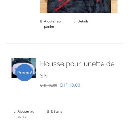
Ajouter au
Détails
panier
Housse pour lunette de
Promo!
ski
Le
Le
CHF
10.00
CHF
16.00
prix
prix
initial
actuel
était :
est :
Ajouter au
Détails
panier
CHF 16.00.
CHF 10.00.