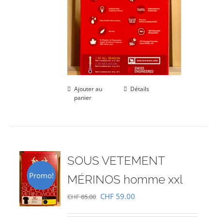
Ajouter au
Détails
panier
SOUS VETEMENT
Promo!
MÉRINOS homme xxl
Le
Le
CHF
59.00
CHF
85.00
prix
prix