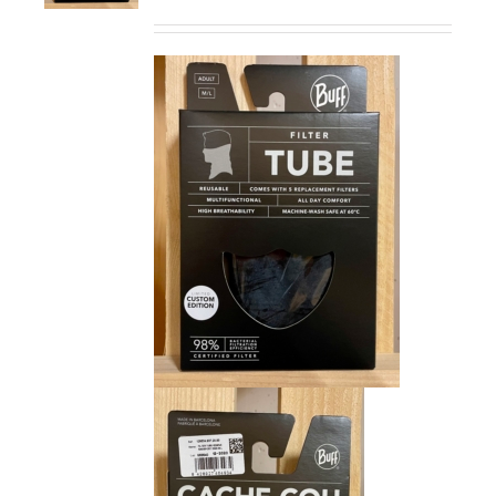
prix
prix
initial
actuel
était :
est :
CHF 15.00.
CHF 9.00.