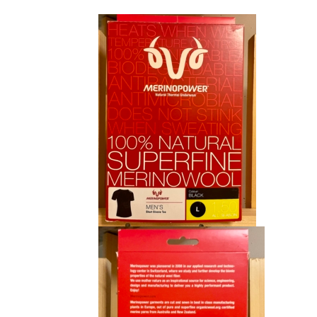
initial
actuel
était :
est :
CHF 85.00.
CHF 59.00.