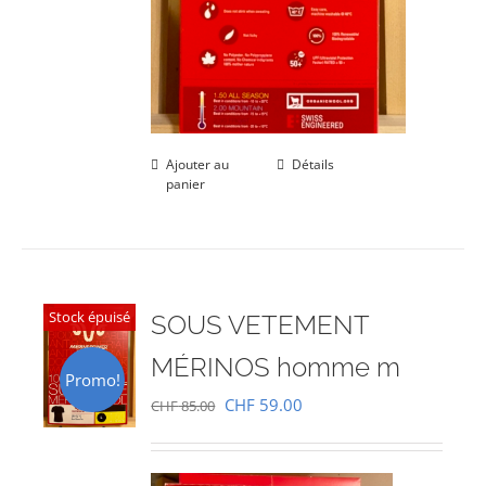
Ajouter au
Détails
panier
Stock épuisé
SOUS VETEMENT
MÉRINOS homme m
Promo!
Le
Le
CHF
59.00
CHF
85.00
prix
prix
initial
actuel