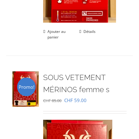
Ajouter au
Détails
panier
SOUS VETEMENT
Promo!
MÉRINOS femme s
Le
Le
CHF
59.00
CHF
85.00
prix
prix
initial
actuel
était :
est :
CHF 85.00.
CHF 59.00.