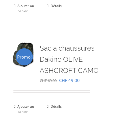
était :
est :
Ajouter au
Détails
panier
CHF 69.00.
CHF 49.00.
Sac à chaussures
Promo!
Dakine OLIVE
ASHCROFT CAMO
Le
Le
CHF
49.00
CHF
69.00
prix
prix
initial
actuel
était :
est :
Ajouter au
Détails
panier
CHF 69.00.
CHF 49.00.