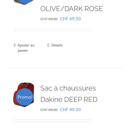
OLIVE/DARK ROSE
Le
Le
CHF
49.00
CHF
69.00
prix
prix
initial
actuel
était :
est :
Ajouter au
Détails
panier
CHF 69.00.
CHF 49.00.
Sac à chaussures
Promo!
Dakine DEEP RED
Le
Le
CHF
49.00
CHF
69.00
prix
prix
initial
actuel