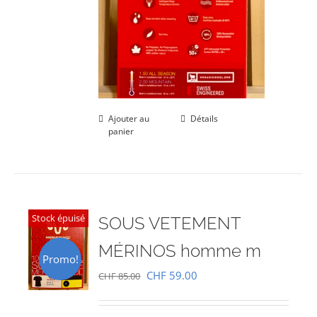
Ajouter au
Détails
panier
Stock épuisé
SOUS VETEMENT
MÉRINOS homme m
Promo!
Le
Le
CHF
59.00
CHF
85.00
prix
prix