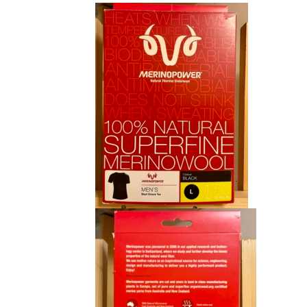
initial
actuel
était :
est :
CHF 85.00.
CHF 59.00.