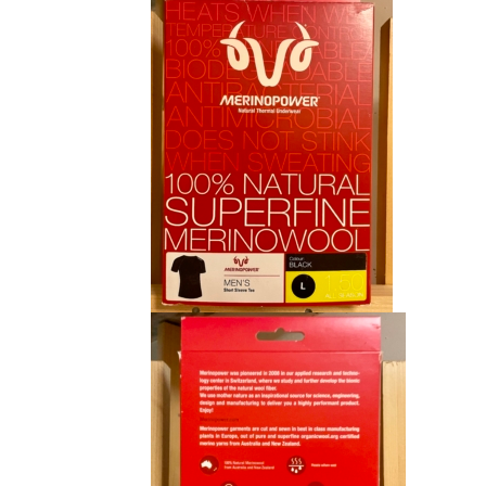
était :
est :
CHF 85.00.
CHF 59.00.