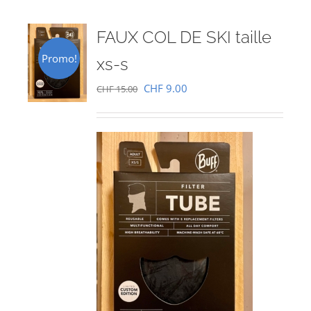
FAUX COL DE SKI taille
Promo!
xs-s
Le
Le
CHF
9.00
CHF
15.00
prix
prix
initial
actuel
était :
est :
CHF 15.00.
CHF 9.00.