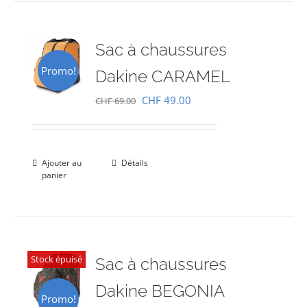
Sac à chaussures
Promo!
Dakine CARAMEL
Le
Le
CHF
49.00
CHF
69.00
prix
prix
initial
actuel
était :
est :
Ajouter au
Détails
panier
CHF 69.00.
CHF 49.00.
Stock épuisé
Sac à chaussures
Dakine BEGONIA
Promo!