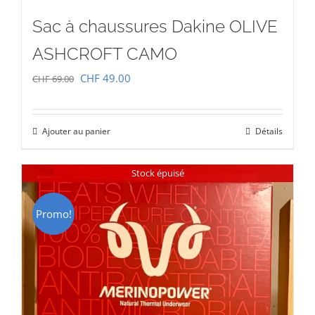
Sac à chaussures Dakine OLIVE
ASHCROFT CAMO
Le
Le
CHF
49.00
CHF
69.00
prix
prix
initial
actuel
Ajouter au panier
Détails
était :
est :
CHF 69.00.
CHF 49.00.
Stock épuisé
Promo!