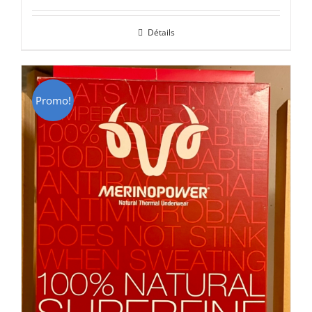
initial
actuel
Détails
était :
est :
CHF 85.00.
CHF 59.00.
Promo!