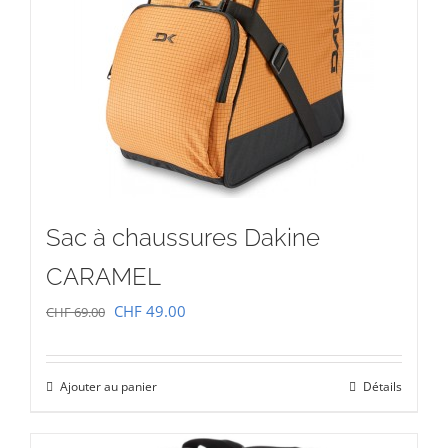
Sac à chaussures Dakine
CARAMEL
Le
Le
CHF
49.00
CHF
69.00
prix
prix
initial
actuel
Ajouter au panier
Détails
était :
est :
CHF 69.00.
CHF 49.00.