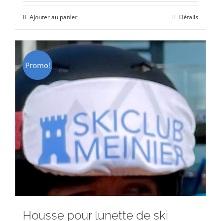
initial
actuel
Ajouter au panier
Détails
était :
est :
CHF 15.00.
CHF 9.00.
Promo!
Housse pour lunette de ski