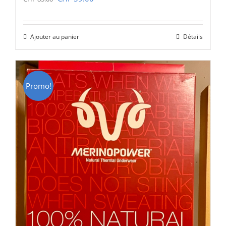
prix
prix
initial
actuel
Ajouter au panier
Détails
était :
est :
CHF 85.00.
CHF 59.00.
Promo!