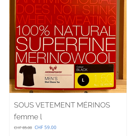
SOUS VETEMENT MÉRINOS
femme l
Le
Le
CHF
59.00
CHF
85.00
prix
prix