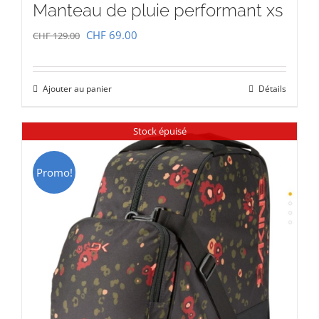
Manteau de pluie performant xs
Le
Le
CHF
69.00
CHF
129.00
prix
prix
initial
actuel
Ajouter au panier
Détails
était :
est :
CHF 129.00.
CHF 69.00.
Stock épuisé
Promo!