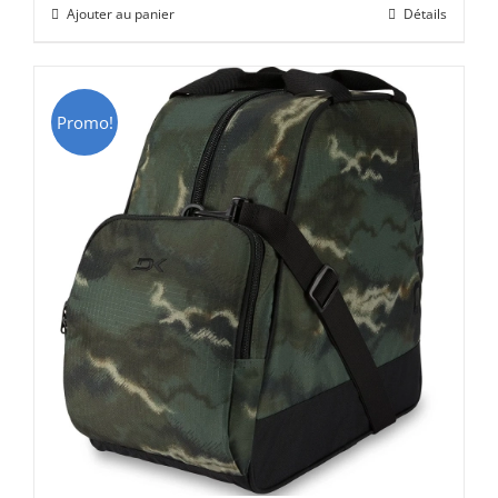
Ajouter au panier
Détails
était :
est :
CHF 69.00.
CHF 49.00.
Promo!