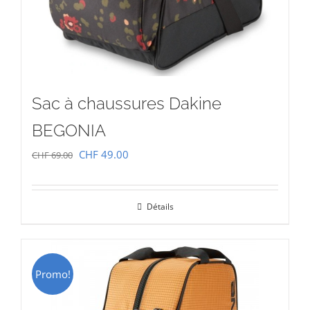
Sac à chaussures Dakine
BEGONIA
Le
Le
CHF
49.00
CHF
69.00
prix
prix
initial
actuel
Détails
était :
est :
CHF 69.00.
CHF 49.00.
Promo!