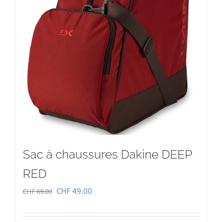
Sac à chaussures Dakine DEEP
RED
Le
Le
CHF
49.00
CHF
69.00
prix
prix
initial
actuel