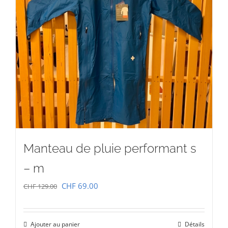
Manteau de pluie performant s
– m
Le
Le
CHF
69.00
CHF
129.00
prix
prix
initial
actuel
Ajouter au panier
Détails