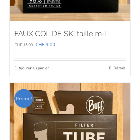
FAUX COL DE SKI taille m-l
Le
Le
CHF
9.00
CHF
15.00
prix
prix
initial
actuel
Ajouter au panier
Détails
était :
est :
CHF 15.00.
CHF 9.00.
Promo!