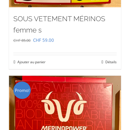
SOUS VETEMENT MÉRINOS
femme s
Le
Le
CHF
59.00
CHF
85.00
prix
prix
initial
actuel
Ajouter au panier
Détails
était :
est :
CHF 85.00.
CHF 59.00.
Promo!