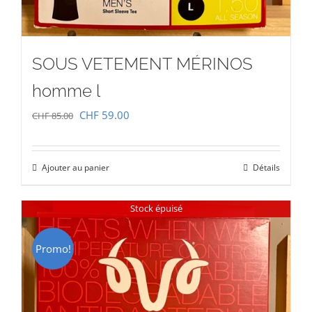
SOUS VETEMENT MÉRINOS
homme l
Le
Le
CHF
59.00
CHF
85.00
prix
prix
initial
actuel
Ajouter au panier
Détails
était :
est :
CHF 85.00.
CHF 59.00.
Stock épuisé
Promo!