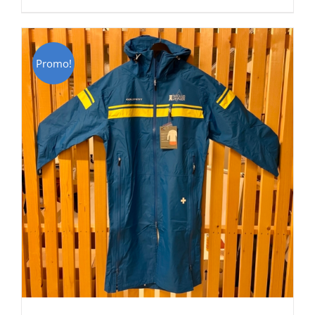
était :
est :
CHF 129.00.
CHF 69.00.
Promo!