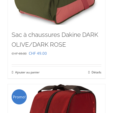
Sac à chaussures Dakine DARK
OLIVE/DARK ROSE
Le
Le
CHF
49.00
CHF
69.00
prix
prix
initial
actuel
Ajouter au panier
Détails
était :
est :
CHF 69.00.
CHF 49.00.
Promo!