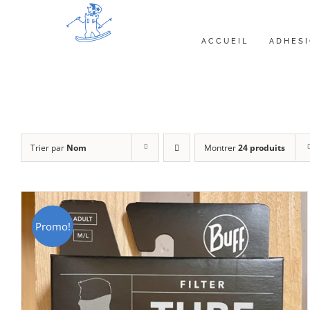
Passer
au
ACCUEIL
ADHES
contenu
Trier par
Nom
Montrer
24 produits
Promo!