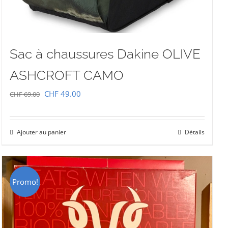
Sac à chaussures Dakine OLIVE
ASHCROFT CAMO
Le
Le
CHF
49.00
CHF
69.00
prix
prix
initial
actuel
Ajouter au panier
Détails
était :
est :
CHF 69.00.
CHF 49.00.
Promo!