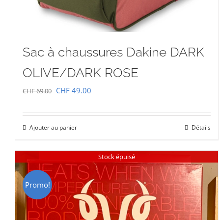
Sac à chaussures Dakine DARK
OLIVE/DARK ROSE
Le
Le
CHF
49.00
CHF
69.00
prix
prix
initial
actuel
Ajouter au panier
Détails
était :
est :
CHF 69.00.
CHF 49.00.
Stock épuisé
Promo!