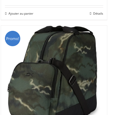
prix
prix
initial
actuel
Ajouter au panier
Détails
était :
est :
CHF 69.00.
CHF 49.00.
Promo!