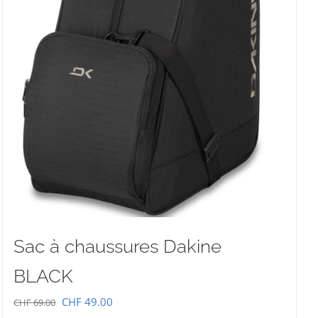
Sac à chaussures Dakine
BLACK
Le
Le
CHF
49.00
CHF
69.00