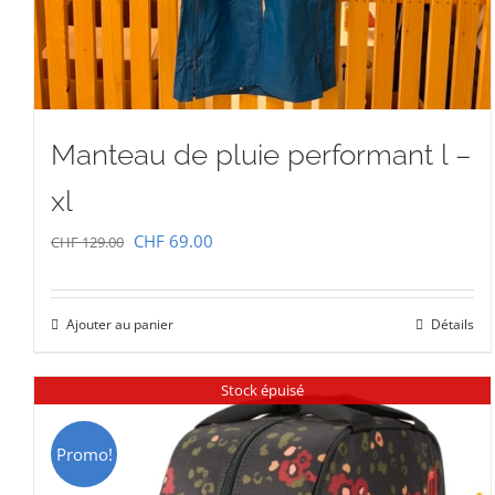
Manteau de pluie performant l –
xl
Le
Le
CHF
69.00
CHF
129.00
prix
prix
initial
actuel
Ajouter au panier
Détails
était :
est :
CHF 129.00.
CHF 69.00.
Stock épuisé
Promo!