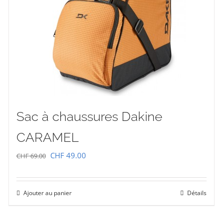
Sac à chaussures Dakine
CARAMEL
Le
Le
CHF
49.00
CHF
69.00
prix
prix
initial
actuel
Ajouter au panier
Détails
était :
est :
CHF 69.00.
CHF 49.00.