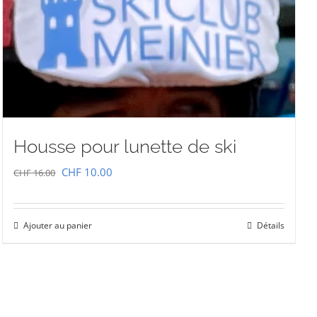
Housse pour lunette de ski
Le
Le
CHF
10.00
CHF
16.00
prix
prix
initial
actuel
Ajouter au panier
Détails
était :
est :
CHF 16.00.
CHF 10.00.