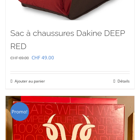
Sac à chaussures Dakine DEEP
RED
Le
Le
CHF
49.00
CHF
69.00
prix
prix
initial
actuel
Ajouter au panier
Détails
était :
est :
CHF 69.00.
CHF 49.00.
Promo!