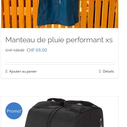
Manteau de pluie performant xs
Le
Le
CHF
69.00
CHF
129.00
prix
prix
initial
actuel
Ajouter au panier
Détails
était :
est :
CHF 129.00.
CHF 69.00.
Promo!