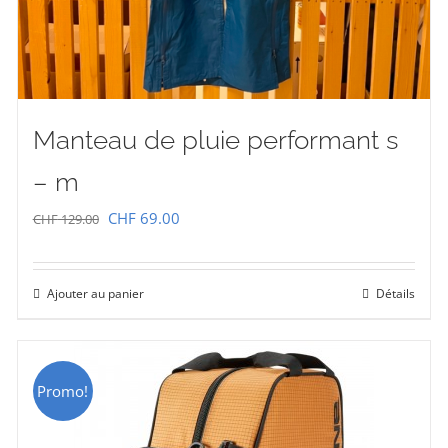
Manteau de pluie performant s
– m
Le
Le
CHF
69.00
CHF
129.00
prix
prix
initial
actuel
Ajouter au panier
Détails
était :
est :
CHF 129.00.
CHF 69.00.
Promo!