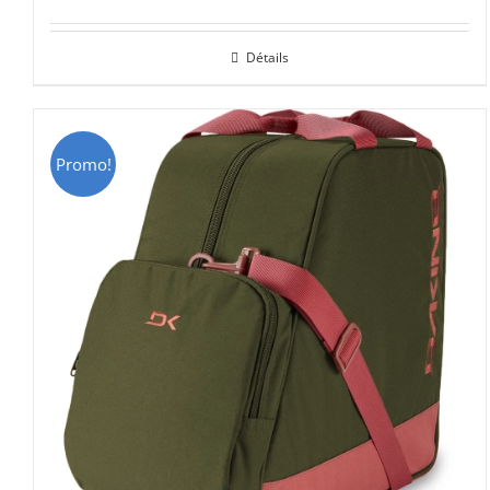
prix
prix
initial
actuel
Détails
était :
est :
CHF 69.00.
CHF 49.00.
Promo!