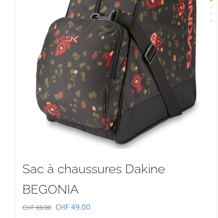
Sac à chaussures Dakine
BEGONIA
Le
Le
CHF
49.00
CHF
69.00