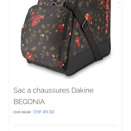
Sac à chaussures Dakine
BEGONIA
Le
Le
CHF
49.00
CHF
69.00
prix
prix
initial
actuel