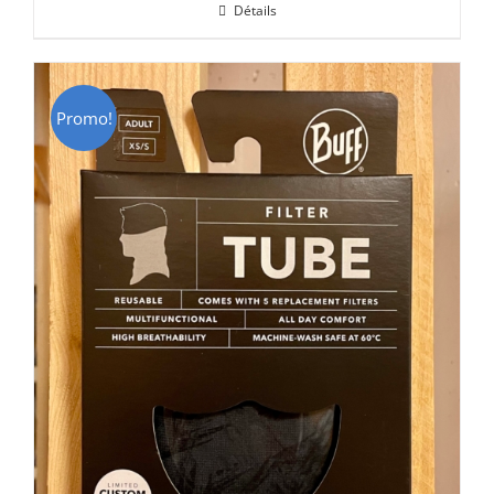
Détails
était :
est :
CHF 69.00.
CHF 49.00.
Promo!