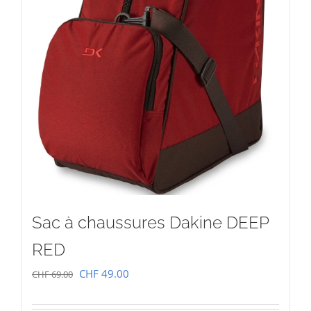
Sac à chaussures Dakine DEEP
RED
Le
Le
CHF
49.00
CHF
69.00
prix
prix