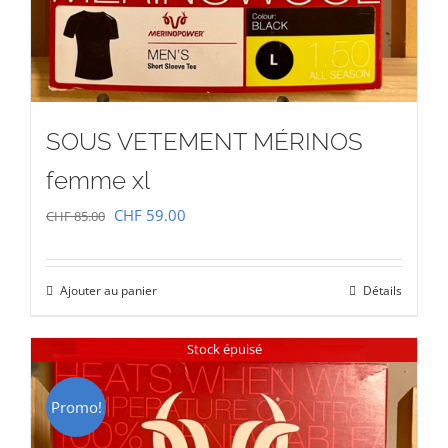
SOUS VETEMENT MÉRINOS
femme xl
Le
Le
CHF
59.00
CHF
85.00
prix
prix
initial
actuel
Ajouter au panier
Détails
était :
est :
CHF 85.00.
CHF 59.00.
Stock épuisé
Promo!