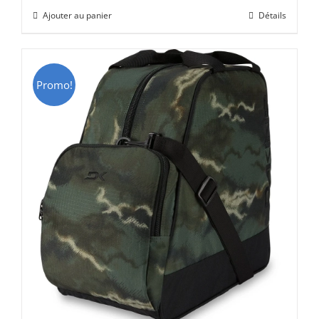
initial
actuel
Ajouter au panier
Détails
était :
est :
CHF 69.00.
CHF 49.00.
Promo!