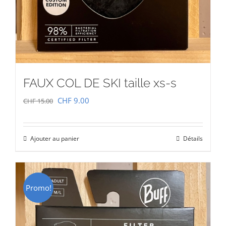
FAUX COL DE SKI taille xs-s
Le
Le
CHF
9.00
CHF
15.00
prix
prix
initial
actuel
Ajouter au panier
Détails
était :
est :
CHF 15.00.
CHF 9.00.
Promo!