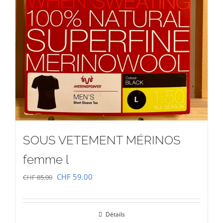
SOUS VETEMENT MÉRINOS
femme l
Le
Le
CHF
59.00
CHF
85.00
prix
prix
initial
actuel
Détails
était :
est :