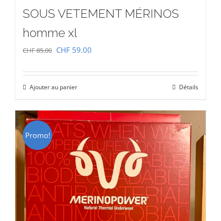
SOUS VETEMENT MÉRINOS
homme xl
Le
Le
CHF
59.00
CHF
85.00
prix
prix
initial
actuel
Ajouter au panier
Détails
était :
est :
CHF 85.00.
CHF 59.00.
Promo!