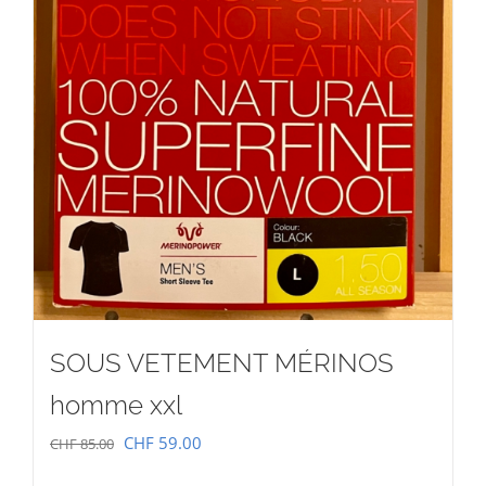
SOUS VETEMENT MÉRINOS
homme xxl
Le
Le
CHF
59.00
CHF
85.00
prix
prix