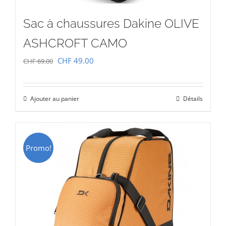
Sac à chaussures Dakine OLIVE
ASHCROFT CAMO
Le
Le
CHF
49.00
CHF
69.00
prix
prix
initial
actuel
Ajouter au panier
Détails
était :
est :
CHF 69.00.
CHF 49.00.
Promo!