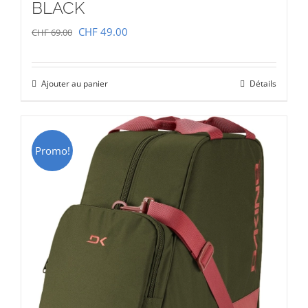
BLACK
Le
Le
CHF
49.00
CHF
69.00
prix
prix
initial
actuel
Ajouter au panier
Détails
était :
est :
CHF 69.00.
CHF 49.00.
Promo!