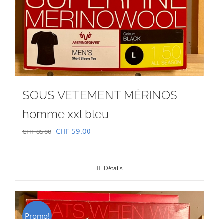
SOUS VETEMENT MÉRINOS
homme xxl bleu
Le
Le
CHF
59.00
CHF
85.00
prix
prix
initial
actuel
Détails
était :
est :
CHF 85.00.
CHF 59.00.
Promo!