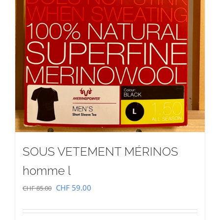
SOUS VETEMENT MÉRINOS
homme l
Le
Le
CHF
59.00
CHF
85.00
prix
prix
initial
actuel