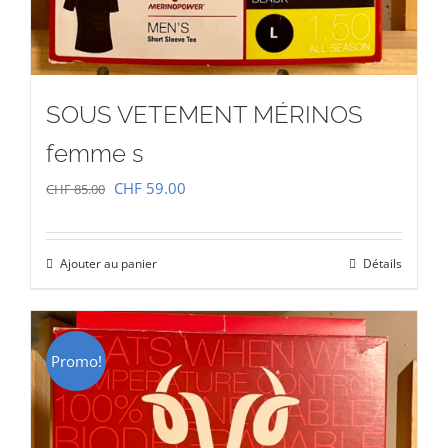
SOUS VETEMENT MÉRINOS
femme s
Le
Le
CHF
59.00
CHF
85.00
prix
prix
initial
actuel
Ajouter au panier
Détails
était :
est :
CHF 85.00.
CHF 59.00.
Promo!