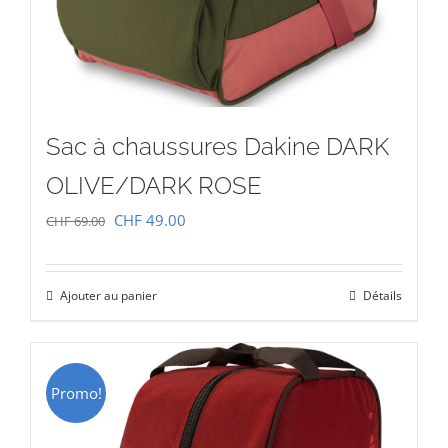
Sac à chaussures Dakine DARK
OLIVE/DARK ROSE
Le
Le
CHF
49.00
CHF
69.00
prix
prix
initial
actuel
Ajouter au panier
Détails
était :
est :
CHF 69.00.
CHF 49.00.
Promo!