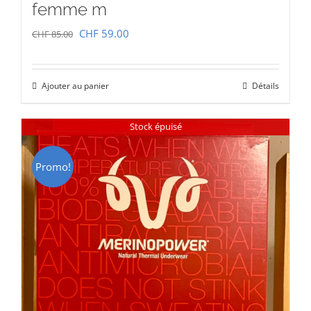
femme m
Le
Le
CHF
59.00
CHF
85.00
prix
prix
initial
actuel
Ajouter au panier
Détails
était :
est :
CHF 85.00.
CHF 59.00.
Stock épuisé
Promo!