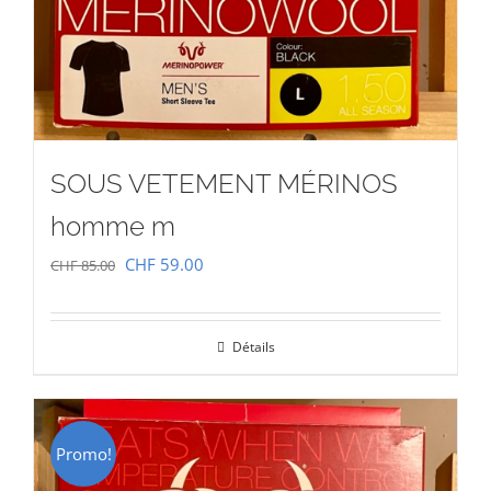
SOUS VETEMENT MÉRINOS
homme m
Le
Le
CHF
59.00
CHF
85.00
prix
prix
initial
actuel
Détails
était :
est :
CHF 85.00.
CHF 59.00.
Promo!