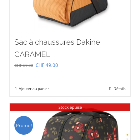
Sac à chaussures Dakine
CARAMEL
Le
Le
CHF
49.00
CHF
69.00
prix
prix
initial
actuel
Ajouter au panier
Détails
était :
est :
CHF 69.00.
CHF 49.00.
Stock épuisé
Promo!