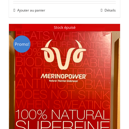
initial
actuel
Ajouter au panier
Détails
était :
est :
CHF 85.00.
CHF 59.00.
Stock épuisé
Promo!