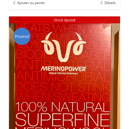
Ajouter au panier
Détails
était :
est :
CHF 85.00.
CHF 59.00.
Stock épuisé
Promo!