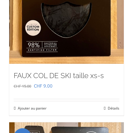
FAUX COL DE SKI taille xs-s
Le
Le
CHF
9.00
CHF
15.00
prix
prix
initial
actuel
Ajouter au panier
Détails
était :
est :
CHF 15.00.
CHF 9.00.