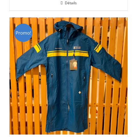
Détails
était :
est :
CHF 69.00.
CHF 49.00.
Promo!