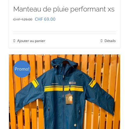
Manteau de pluie performant xs
Le
Le
CHF
69.00
CHF
129.00
prix
prix
initial
actuel
Ajouter au panier
Détails
était :
est :
CHF 129.00.
CHF 69.00.
Promo!