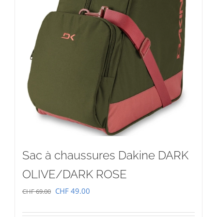
Sac à chaussures Dakine DARK
OLIVE/DARK ROSE
Le
Le
CHF
49.00
CHF
69.00
prix
prix