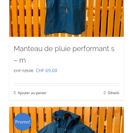
Manteau de pluie performant s
– m
Le
Le
CHF
69.00
CHF
129.00
prix
prix
initial
actuel
Ajouter au panier
Détails
était :
est :
CHF 129.00.
CHF 69.00.
Promo!