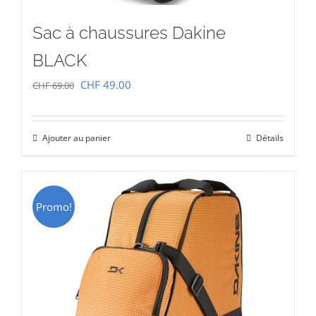
Sac à chaussures Dakine
BLACK
Le
Le
CHF
49.00
CHF
69.00
prix
prix
initial
actuel
Ajouter au panier
Détails
était :
est :
CHF 69.00.
CHF 49.00.
Promo!