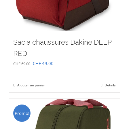
Sac à chaussures Dakine DEEP
RED
Le
Le
CHF
49.00
CHF
69.00
prix
prix
initial
actuel
Ajouter au panier
Détails
était :
est :
CHF 69.00.
CHF 49.00.
Promo!