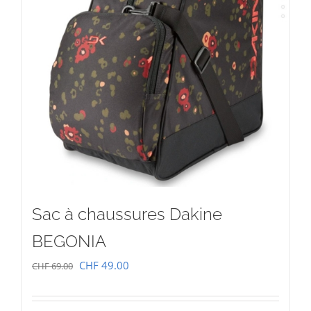
Sac à chaussures Dakine
BEGONIA
Le
Le
CHF
49.00
CHF
69.00
prix
prix
initial
actuel