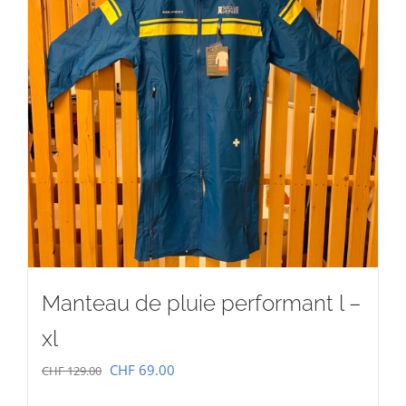
Manteau de pluie performant l –
xl
Le
Le
CHF
69.00
CHF
129.00
prix
prix