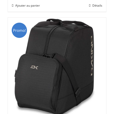
initial
actuel
Ajouter au panier
Détails
était :
est :
CHF 69.00.
CHF 49.00.
Promo!