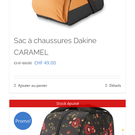
Sac à chaussures Dakine
CARAMEL
Le
Le
CHF
49.00
CHF
69.00
prix
prix
initial
actuel
Ajouter au panier
Détails
était :
est :
CHF 69.00.
CHF 49.00.
Stock épuisé
Promo!