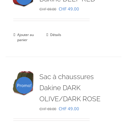
Le
Le
CHF
49.00
CHF
69.00
prix
prix
initial
actuel
était :
est :
Ajouter au
Détails
panier
CHF 69.00.
CHF 49.00.
Sac à chaussures
Promo!
Dakine DARK
OLIVE/DARK ROSE
Le
Le
CHF
49.00
CHF
69.00
prix
prix
initial
actuel