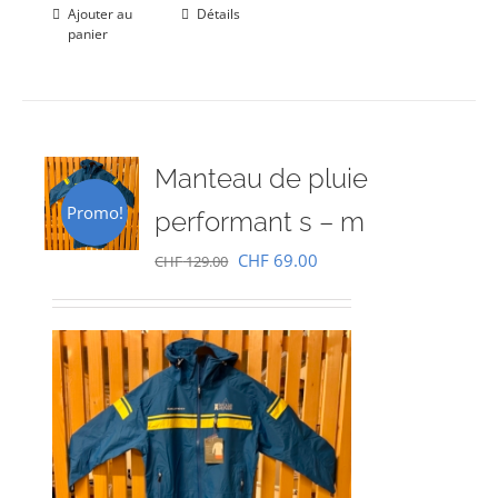
Ajouter au
Détails
panier
Manteau de pluie
Promo!
performant s – m
Le
Le
CHF
69.00
CHF
129.00
prix
prix
initial
actuel
était :
est :
CHF 129.00.
CHF 69.00.