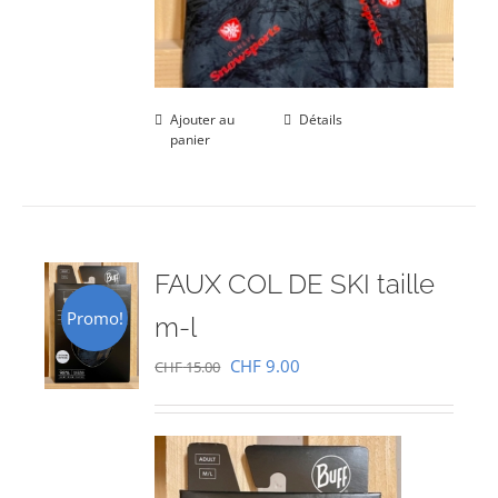
Ajouter au
Détails
panier
FAUX COL DE SKI taille
Promo!
m-l
Le
Le
CHF
9.00
CHF
15.00
prix
prix
initial
actuel
était :
est :