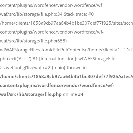
content/plugins/wordfence/vendor/wordfence/wf-
waf/src/lib/storage/file.php:34 Stack trace: #0
/home/clients/1858a9cb97aa64b4b1be307def77f925/sites/scc
content/plugins/wordfence/vendor/wordfence/wf-
waf/src/lib/storage/file.php(658):
wfWAFStorageFile::atomicFilePutContents('/home/clients/1...', '<?
php exit('Acc...') #1 [internal function]: wfWAFStorageFile-
>saveConfig('livewaf') #2 {main} thrown in
/home/clients/1858a9cb97aa64b4b1be307def77f925/sites/
content/plugins/wordfence/vendor/wordfence/wf-
waf/src/lib/storage/file.php
on line
34