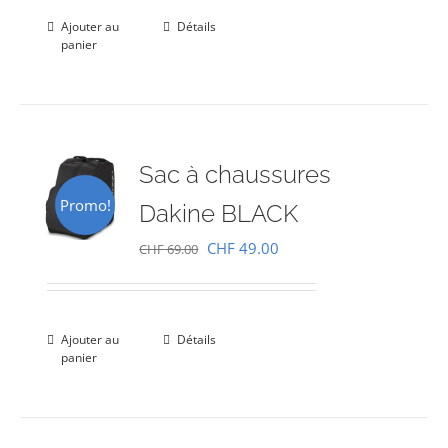
était :
est :
Ajouter au
Détails
panier
CHF 69.00.
CHF 49.00.
Sac à chaussures
Promo!
Dakine BLACK
Le
Le
CHF
49.00
CHF
69.00
prix
prix
initial
actuel
était :
est :
Ajouter au
Détails
panier
CHF 69.00.
CHF 49.00.