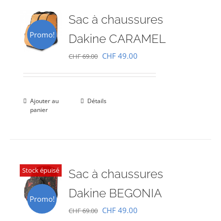
Sac à chaussures
Promo!
Dakine CARAMEL
Le
Le
CHF
49.00
CHF
69.00
prix
prix
initial
actuel
était :
est :
Ajouter au
Détails
panier
CHF 69.00.
CHF 49.00.
Stock épuisé
Sac à chaussures
Dakine BEGONIA
Promo!
Le
Le
CHF
49.00
CHF
69.00