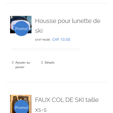
Housse pour lunette de
Promo!
ski
Le
Le
CHF
10.00
CHF
16.00
prix
prix
initial
actuel
était :
est :
Ajouter au
Détails
panier
CHF 16.00.
CHF 10.00.
FAUX COL DE SKI taille
Promo!
xs-s