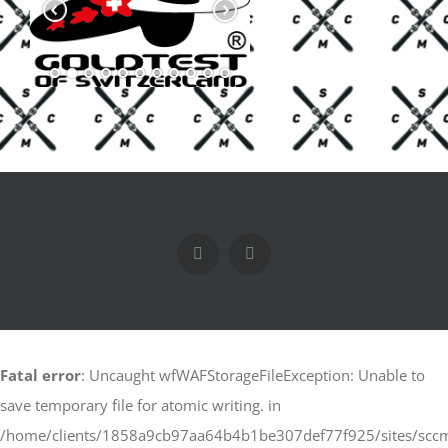
Facebook
X
Fatal error
: Uncaught wfWAFStorageFileException: Unable to
save temporary file for atomic writing. in
/home/clients/1858a9cb97aa64b4b1be307def77f925/sites/scc