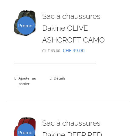
Sac à chaussures
Promo!
Dakine OLIVE
ASHCROFT CAMO
Le
Le
CHF
49.00
CHF
69.00
prix
prix
initial
actuel
était :
est :
Ajouter au
Détails
panier
CHF 69.00.
CHF 49.00.
Sac à chaussures
Promo!
Dakine DEEP RED