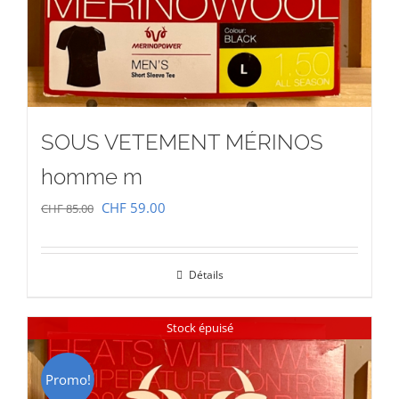
SOUS VETEMENT MÉRINOS
homme m
Le
Le
CHF
59.00
CHF
85.00
prix
prix
initial
actuel
Détails
était :
est :
CHF 85.00.
CHF 59.00.
Stock épuisé
Promo!