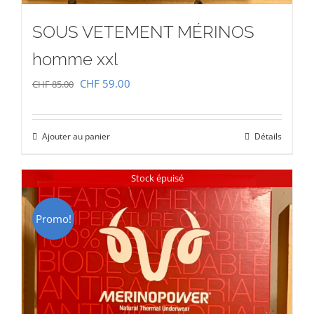
SOUS VETEMENT MÉRINOS
homme xxl
Le
Le
CHF
59.00
CHF
85.00
prix
prix
initial
actuel
Ajouter au panier
Détails
était :
est :
CHF 85.00.
CHF 59.00.
Stock épuisé
Promo!