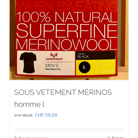
SOUS VETEMENT MÉRINOS
homme l
Le
Le
CHF
59.00
CHF
85.00
prix
prix
initial
actuel