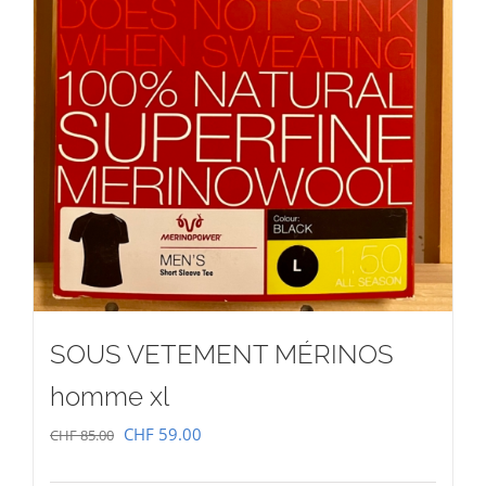
SOUS VETEMENT MÉRINOS
homme xl
Le
Le
CHF
59.00
CHF
85.00
prix
prix