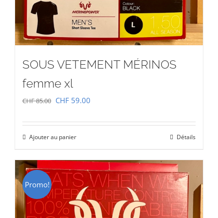
SOUS VETEMENT MÉRINOS
femme xl
Le
Le
CHF
59.00
CHF
85.00
prix
prix
initial
actuel
Ajouter au panier
Détails
était :
est :
CHF 85.00.
CHF 59.00.
Promo!