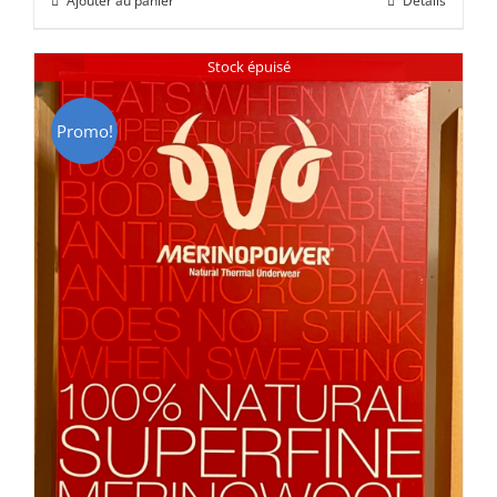
Ajouter au panier
Détails
était :
est :
CHF 85.00.
CHF 59.00.
Stock épuisé
Promo!