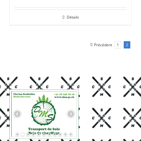
prix
prix
initial
actuel
Détails
était :
est :
CHF 85.00.
CHF 59.00.
Précédent
1
2