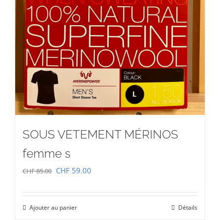
SOUS VETEMENT MÉRINOS
femme s
Le
Le
CHF
59.00
CHF
85.00
prix
prix
initial
actuel
Ajouter au panier
Détails
était :
est :