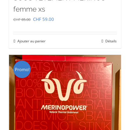
femme xs
Le
Le
CHF
59.00
CHF
85.00
prix
prix
initial
actuel
Ajouter au panier
Détails
était :
est :
CHF 85.00.
CHF 59.00.
Promo!