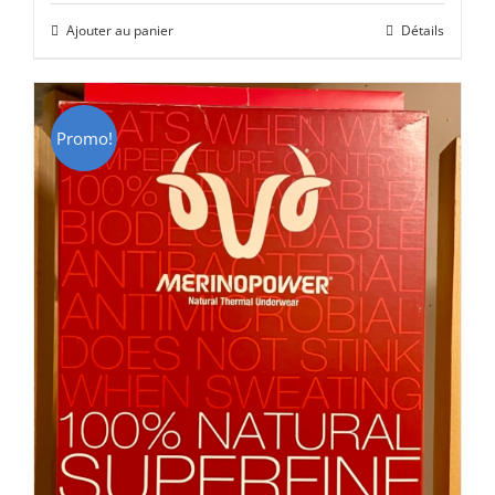
initial
actuel
Ajouter au panier
Détails
était :
est :
CHF 85.00.
CHF 59.00.
Promo!