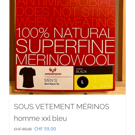
SOUS VETEMENT MÉRINOS
homme xxl bleu
Le
Le
CHF
59.00
CHF
85.00