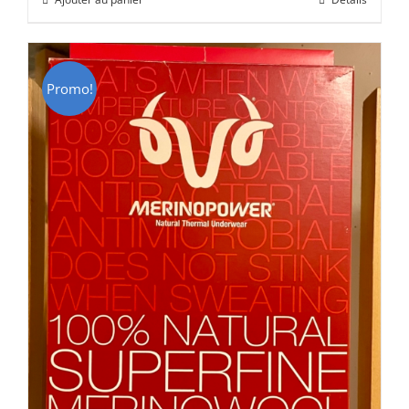
était :
est :
CHF 85.00.
CHF 59.00.
Promo!