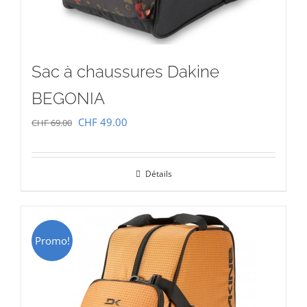
Sac à chaussures Dakine
BEGONIA
Le
Le
CHF
49.00
CHF
69.00
prix
prix
initial
actuel
Détails
était :
est :
CHF 69.00.
CHF 49.00.
Promo!