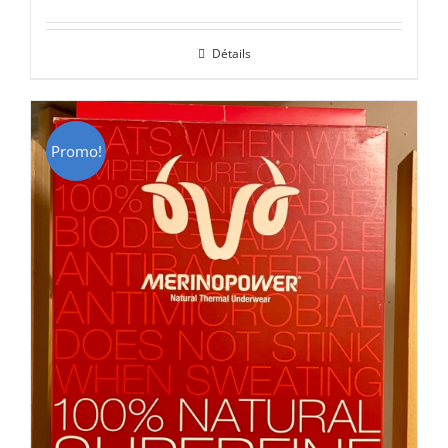
prix
prix
initial
actuel
Détails
était :
est :
CHF 85.00.
CHF 59.00.
Promo!