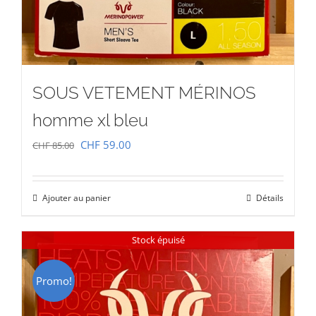
SOUS VETEMENT MÉRINOS
homme xl bleu
Le
Le
CHF
59.00
CHF
85.00
prix
prix
initial
actuel
Ajouter au panier
Détails
était :
est :
CHF 85.00.
CHF 59.00.
Stock épuisé
Promo!