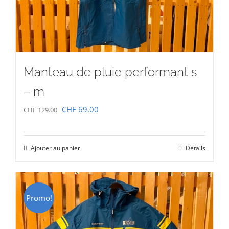
Manteau de pluie performant s
– m
Le
Le
CHF
69.00
CHF
129.00
prix
prix
initial
actuel
Ajouter au panier
Détails
était :
est :
CHF 129.00.
CHF 69.00.
Promo!