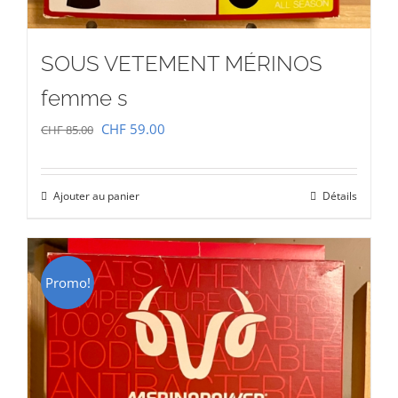
SOUS VETEMENT MÉRINOS
femme s
Le
Le
CHF
59.00
CHF
85.00
prix
prix
initial
actuel
Ajouter au panier
Détails
était :
est :
CHF 85.00.
CHF 59.00.
Promo!