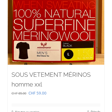
SOUS VETEMENT MÉRINOS
homme xxl
Le
Le
CHF
59.00
CHF
85.00
prix
prix
initial
actuel
Ajouter au panier
Détails