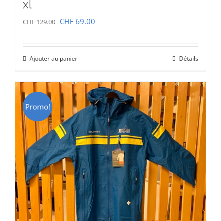
xl
Le
Le
CHF
69.00
CHF
129.00
prix
prix
initial
actuel
Ajouter au panier
Détails
était :
est :
CHF 129.00.
CHF 69.00.
Promo!