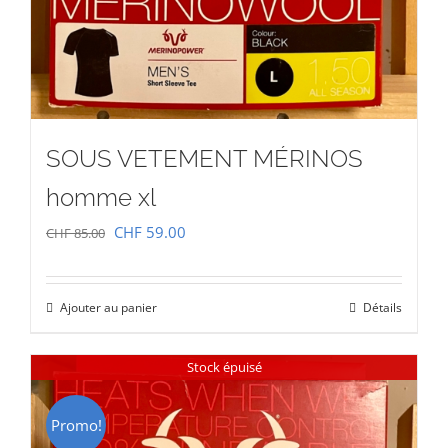
SOUS VETEMENT MÉRINOS
homme xl
Le
Le
CHF
59.00
CHF
85.00
prix
prix
initial
actuel
Ajouter au panier
Détails
était :
est :
CHF 85.00.
CHF 59.00.
Stock épuisé
Promo!