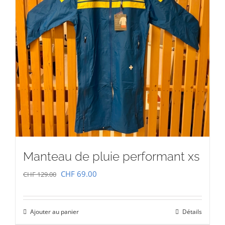
Manteau de pluie performant xs
Le
Le
CHF
69.00
CHF
129.00
prix
prix
initial
actuel
Ajouter au panier
Détails
était :
est :