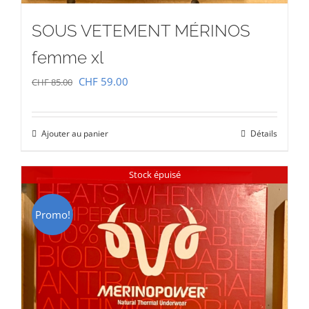
SOUS VETEMENT MÉRINOS
femme xl
Le
Le
CHF
59.00
CHF
85.00
prix
prix
initial
actuel
Ajouter au panier
Détails
était :
est :
CHF 85.00.
CHF 59.00.
Stock épuisé
Promo!