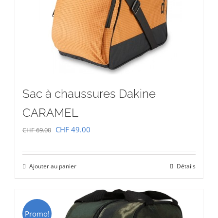
Sac à chaussures Dakine
CARAMEL
Le
Le
CHF
49.00
CHF
69.00
prix
prix
initial
actuel
Ajouter au panier
Détails
était :
est :
CHF 69.00.
CHF 49.00.
Promo!