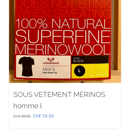
SOUS VETEMENT MÉRINOS
homme l
Le
Le
CHF
59.00
CHF
85.00
prix
prix