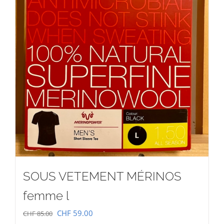
SOUS VETEMENT MÉRINOS
femme l
Le
Le
CHF
59.00
CHF
85.00