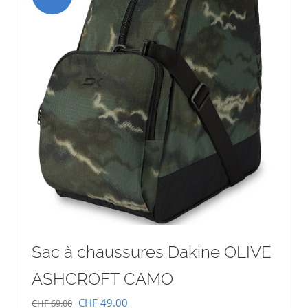
Sac à chaussures Dakine OLIVE
ASHCROFT CAMO
Le
Le
CHF
49.00
CHF
69.00