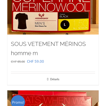
SOUS VETEMENT MÉRINOS
homme m
Le
Le
CHF
59.00
CHF
85.00
prix
prix
initial
actuel
Détails
était :
est :
CHF 85.00.
CHF 59.00.
Promo!