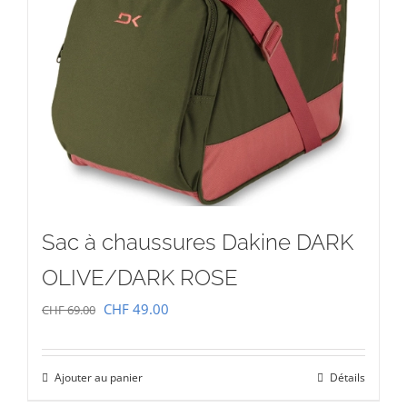
Sac à chaussures Dakine DARK
OLIVE/DARK ROSE
Le
Le
CHF
49.00
CHF
69.00
prix
prix
initial
actuel
Ajouter au panier
Détails
était :
est :