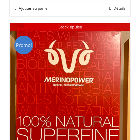
initial
actuel
Ajouter au panier
Détails
était :
est :
CHF 85.00.
CHF 59.00.
Stock épuisé
Promo!