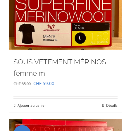
SOUS VETEMENT MÉRINOS
femme m
Le
Le
CHF
59.00
CHF
85.00
prix
prix
initial
actuel
Ajouter au panier
Détails
était :
est :
CHF 85.00.
CHF 59.00.