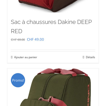
Sac à chaussures Dakine DEEP
RED
Le
Le
CHF
49.00
CHF
69.00
prix
prix
initial
actuel
Ajouter au panier
Détails
était :
est :
CHF 69.00.
CHF 49.00.
Promo!