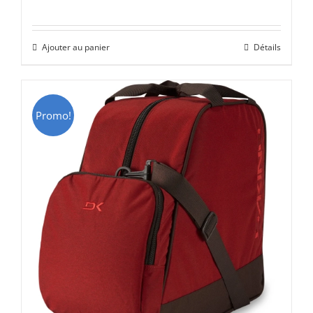
prix
prix
initial
actuel
Ajouter au panier
Détails
était :
est :
CHF 69.00.
CHF 49.00.
Promo!