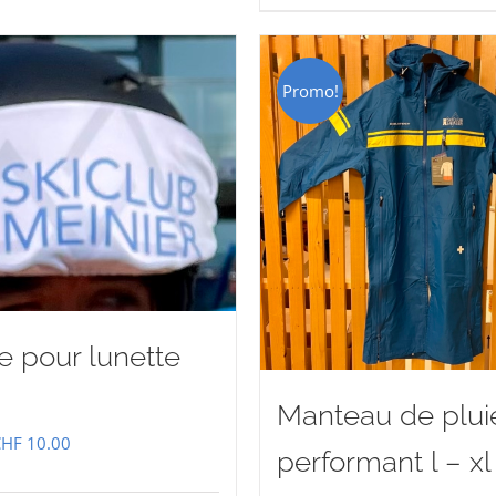
CHF 85.00.
CHF 59.
Promo!
 pour lunette
Manteau de plui
e
Le
CHF
10.00
performant l – xl
rix
prix