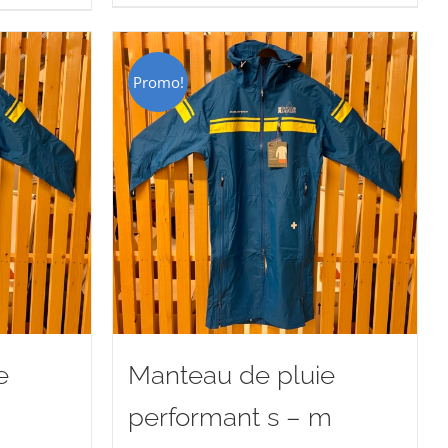
CHF 15.00.
CHF 9.00.
00.
Promo!
e
Manteau de pluie
performant s – m