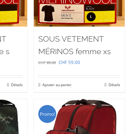
NT
SOUS VETEMENT
e s
MÉRINOS femme xs
Le
Le
CHF
59.00
CHF
85.00
prix
prix
initial
actuel
Détails
Ajouter au panier
Détails
était :
est :
00.
CHF 85.00.
CHF 59.00.
Promo!