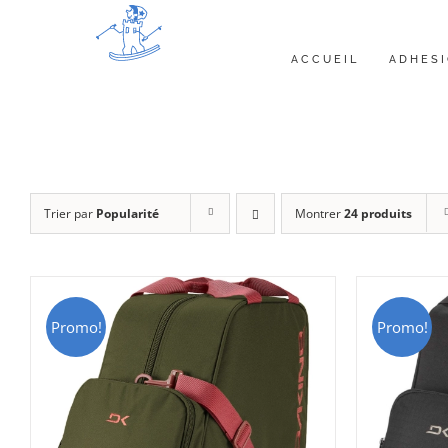
Passer
au
ACCUEIL
ADHES
contenu
Trier par
Popularité
Montrer
24 produits
Promo!
Promo!