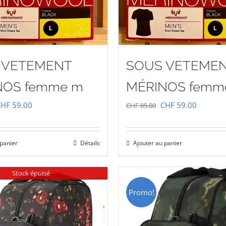
 VETEMENT
SOUS VETEME
NOS femme m
MÉRINOS femm
e
Le
Le
Le
CHF
59.00
CHF
59.00
CHF
85.00
rix
prix
prix
prix
nitial
actuel
initial
actuel
 panier
Détails
Ajouter au panier
tait :
est :
était :
est :
HF 85.00.
CHF 59.00.
CHF 85.00.
CHF 59.
Stock épuisé
Promo!