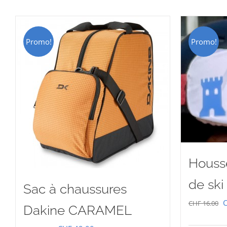
Promo!
Promo!
Housse
de ski
Sac à chaussures
L
CHF
16.00
Dakine CARAMEL
p