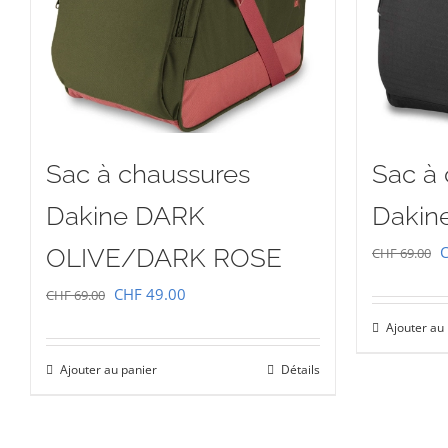
Sac à chaussures
Sac à
Dakine DARK
Dakin
L
OLIVE/DARK ROSE
CHF
69.00
p
Le
Le
CHF
49.00
CHF
69.00
i
prix
prix
Ajouter au
é
initial
actuel
Ajouter au panier
Détails
C
était :
est :
CHF 69.00.
CHF 49.00.