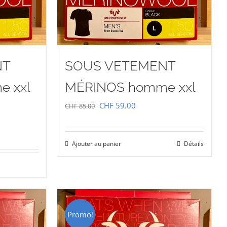
NT
SOUS VETEMENT
 xxl
MÉRINOS homme xxl
Le
Le
CHF
59.00
CHF
85.00
prix
prix
initial
actuel
Ajouter au panier
Détails
était :
est :
CHF 85.00.
CHF 59.00.
00.
Promo!