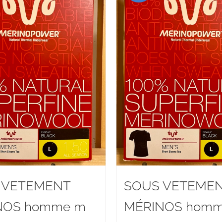
 VETEMENT
SOUS VETEME
NOS homme m
MÉRINOS homm