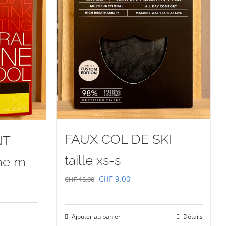
FAUX COL DE SKI
NT
taille xs-s
me m
Le
Le
CHF
9.00
CHF
15.00
prix
prix
initial
actuel
Ajouter au panier
Détails
était :
est :