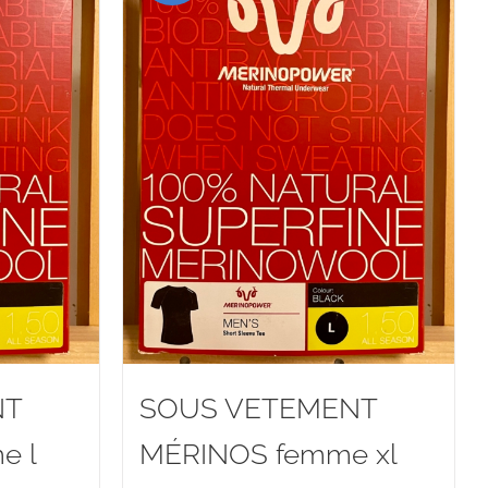
NT
SOUS VETEMENT
e l
MÉRINOS femme xl