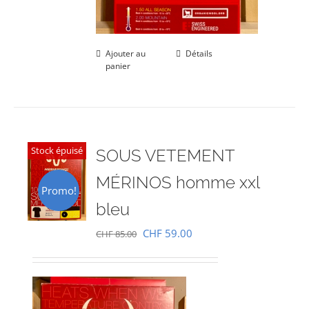
Ajouter au
Détails
panier
Stock épuisé
SOUS VETEMENT
MÉRINOS homme xxl
Promo!
bleu
Le
Le
CHF
59.00
CHF
85.00
prix
prix
initial
actuel
était :
est :