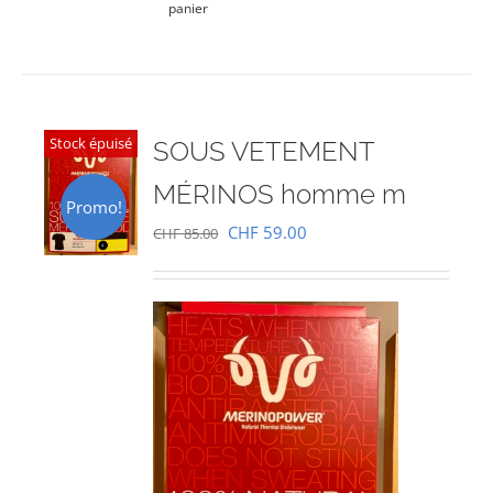
panier
Stock épuisé
SOUS VETEMENT
MÉRINOS homme m
Promo!
Le
Le
CHF
59.00
CHF
85.00
prix
prix
initial
actuel
était :
est :
CHF 85.00.
CHF 59.00.