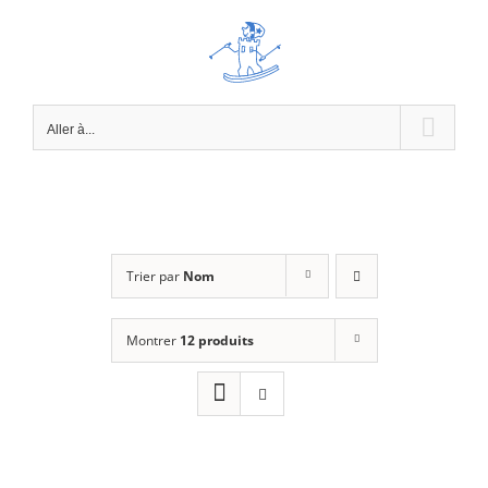
Passer
au
contenu
Aller à...
Trier par
Nom
Montrer
12 produits