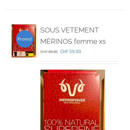
SOUS VETEMENT
Promo!
MÉRINOS femme xs
Le
Le
CHF
59.00
CHF
85.00
prix
prix
initial
actuel
était :
est :
CHF 85.00.
CHF 59.00.