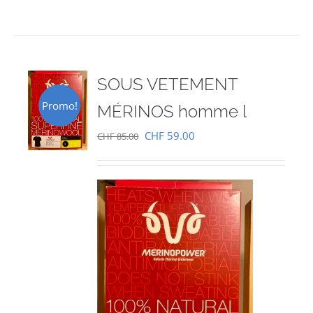
SOUS VETEMENT
Promo!
MÉRINOS homme l
Le
Le
CHF
59.00
CHF
85.00
prix
prix
initial
actuel
était :
est :
CHF 85.00.
CHF 59.00.