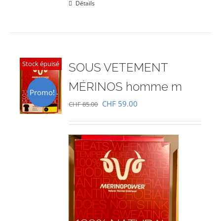
Détails
Stock épuisé
SOUS VETEMENT
MÉRINOS homme m
Promo!
Le
Le
CHF
59.00
CHF
85.00
prix
prix
initial
actuel
était :
est :
CHF 85.00.
CHF 59.00.