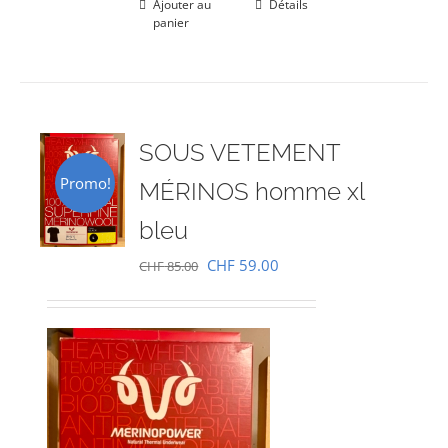
Ajouter au
Détails
panier
SOUS VETEMENT
Promo!
MÉRINOS homme xl
bleu
Le
Le
CHF
59.00
CHF
85.00
prix
prix
initial
actuel
était :
est :
CHF 85.00.
CHF 59.00.