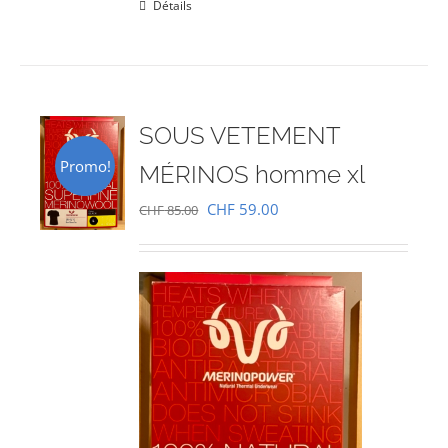
Détails
SOUS VETEMENT
Promo!
MÉRINOS homme xl
Le
Le
CHF
59.00
CHF
85.00
prix
prix
initial
actuel
était :
est :
CHF 85.00.
CHF 59.00.