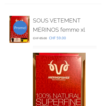
SOUS VETEMENT
Promo!
MÉRINOS femme xl
Le
Le
CHF
59.00
CHF
85.00
prix
prix
initial
actuel
était :
est :
CHF 85.00.
CHF 59.00.