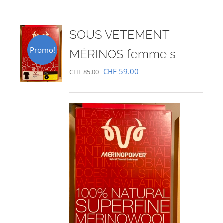
SOUS VETEMENT
Promo!
MÉRINOS femme s
Le
Le
CHF
59.00
CHF
85.00
prix
prix
initial
actuel
était :
est :
CHF 85.00.
CHF 59.00.