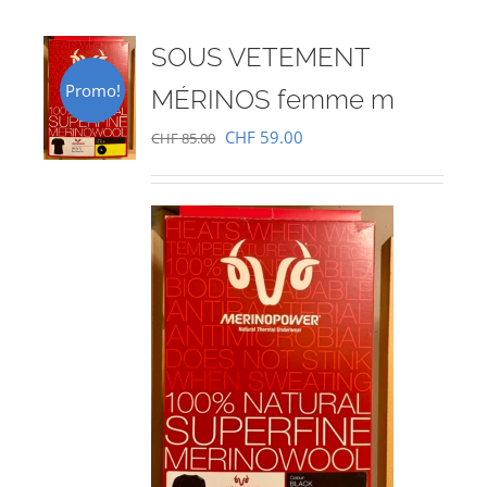
SOUS VETEMENT
Promo!
MÉRINOS femme m
Le
Le
CHF
59.00
CHF
85.00
prix
prix
initial
actuel
était :
est :
CHF 85.00.
CHF 59.00.