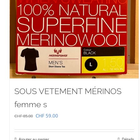
SOUS VETEMENT MÉRINOS
femme s
Le
Le
CHF
59.00
CHF
85.00
prix
prix
initial
actuel
Ajouter au panier
Détails