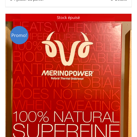
était :
est :
CHF 85.00.
CHF 59.00.
Stock épuisé
Promo!