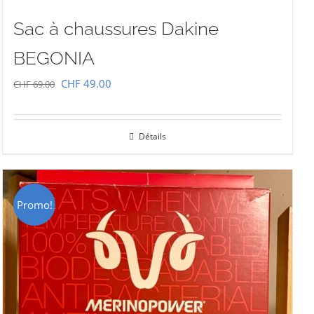
Sac à chaussures Dakine
BEGONIA
Le
Le
CHF
49.00
CHF
69.00
prix
prix
initial
actuel
Détails
était :
est :
CHF 69.00.
CHF 49.00.
Promo!