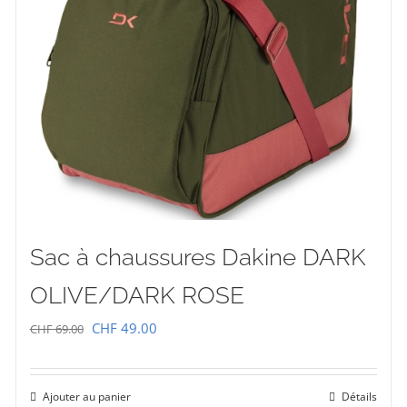
Sac à chaussures Dakine DARK
OLIVE/DARK ROSE
Le
Le
CHF
49.00
CHF
69.00
prix
prix
initial
actuel
Ajouter au panier
Détails