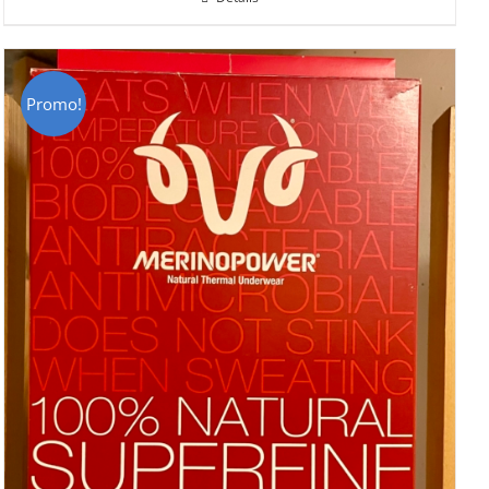
était :
est :
CHF 85.00.
CHF 59.00.
Promo!