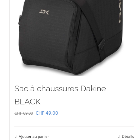
Sac à chaussures Dakine
BLACK
Le
Le
CHF
49.00
CHF
69.00
prix
prix
initial
actuel
Ajouter au panier
Détails