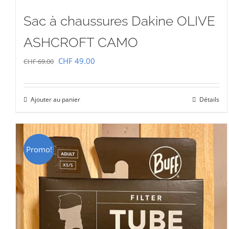
Sac à chaussures Dakine OLIVE
ASHCROFT CAMO
Le
Le
CHF
49.00
CHF
69.00
prix
prix
initial
actuel
Ajouter au panier
Détails
était :
est :
CHF 69.00.
CHF 49.00.
Promo!