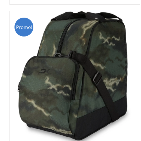
était :
est :
CHF 69.00.
CHF 49.00.
Promo!