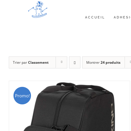
Passer
au
ACCUEIL
ADHES
contenu
Trier par
Classement
Montrer
24 produits
Promo!