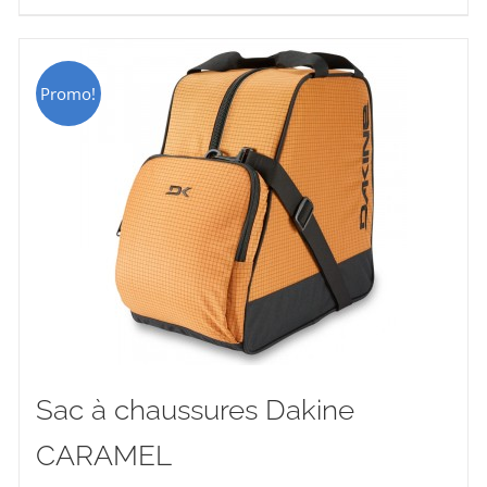
était :
est :
CHF 69.00.
CHF 49.00.
Promo!
Sac à chaussures Dakine
CARAMEL