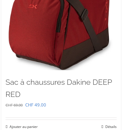
Sac à chaussures Dakine DEEP
RED
Le
Le
CHF
49.00
CHF
69.00
prix
prix
initial
actuel
Ajouter au panier
Détails