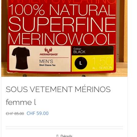
SOUS VETEMENT MÉRINOS
femme l
Le
Le
CHF
59.00
CHF
85.00
prix
prix
initial
actuel
Détails