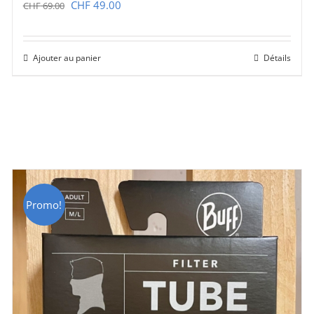
Le
Le
CHF
49.00
CHF
69.00
prix
prix
initial
actuel
Ajouter au panier
Détails
était :
est :
CHF 69.00.
CHF 49.00.
Promo!