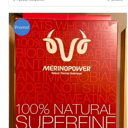
était :
est :
CHF 85.00.
CHF 59.00.
Promo!