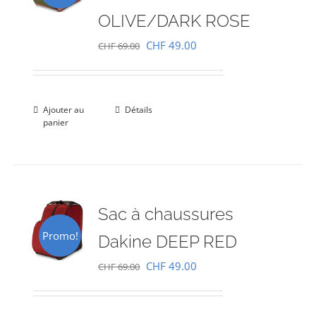
OLIVE/DARK ROSE
Le
Le
CHF
49.00
CHF
69.00
prix
prix
initial
actuel
était :
est :
Ajouter au
Détails
panier
CHF 69.00.
CHF 49.00.
Sac à chaussures
Promo!
Dakine DEEP RED
Le
Le
CHF
49.00
CHF
69.00
prix
prix
initial
actuel