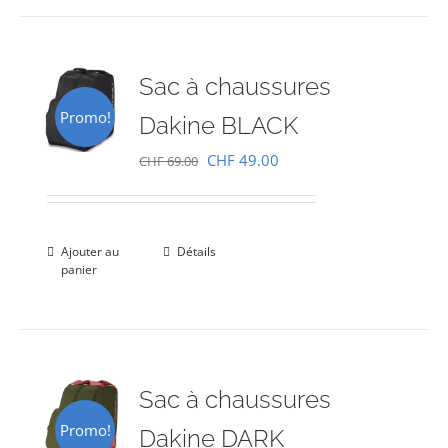
Sac à chaussures
Promo!
Dakine BLACK
Le
Le
CHF
49.00
CHF
69.00
prix
prix
initial
actuel
était :
est :
Ajouter au
Détails
panier
CHF 69.00.
CHF 49.00.
Sac à chaussures
Promo!
Dakine DARK