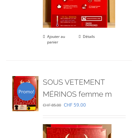
Ajouter au
Détails
panier
SOUS VETEMENT
Promo!
MÉRINOS femme m
Le
Le
CHF
59.00
CHF
85.00
prix
prix
initial
actuel
était :
est :