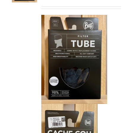
prix
prix
initial
actuel
était :
est :
CHF 15.00.
CHF 9.00.