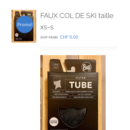
FAUX COL DE SKI taille
Promo!
xs-s
Le
Le
CHF
9.00
CHF
15.00
prix
prix
initial
actuel
était :
est :
CHF 15.00.
CHF 9.00.