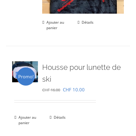
Ajouter au
Détails
panier
Housse pour lunette de
Promo!
ski
Le
Le
CHF
10.00
CHF
16.00
prix
prix
initial
actuel
était :
est :
Ajouter au
Détails
panier
CHF 16.00.
CHF 10.00.