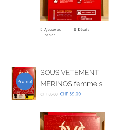
Ajouter au
Détails
panier
SOUS VETEMENT
Promo!
MÉRINOS femme s
Le
Le
CHF
59.00
CHF
85.00
prix
prix
initial
actuel
était :
est :
CHF 85.00.
CHF 59.00.