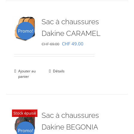
Sac à chaussures
Promo!
Dakine CARAMEL
Le
Le
CHF
49.00
CHF
69.00
prix
prix
initial
actuel
était :
est :
Ajouter au
Détails
panier
CHF 69.00.
CHF 49.00.
Stock épuisé
Sac à chaussures
Dakine BEGONIA
Promo!