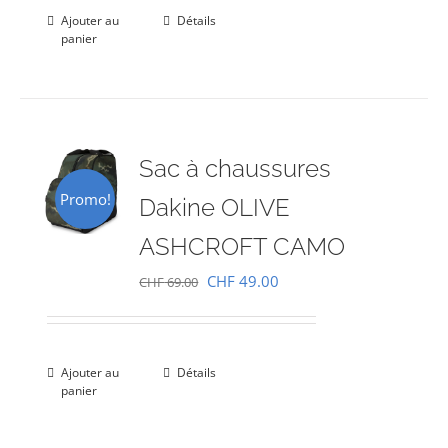
était :
est :
Ajouter au
Détails
panier
CHF 69.00.
CHF 49.00.
Sac à chaussures
Promo!
Dakine OLIVE
ASHCROFT CAMO
Le
Le
CHF
49.00
CHF
69.00
prix
prix
initial
actuel
était :
est :
Ajouter au
Détails
panier
CHF 69.00.
CHF 49.00.