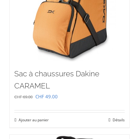
Sac à chaussures Dakine
CARAMEL
Le
Le
CHF
49.00
CHF
69.00
prix
prix
initial
actuel
Ajouter au panier
Détails
était :
est :
CHF 69.00.
CHF 49.00.