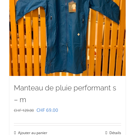
Manteau de pluie performant s
– m
Le
Le
CHF
69.00
CHF
129.00
prix
prix
initial
actuel
Ajouter au panier
Détails