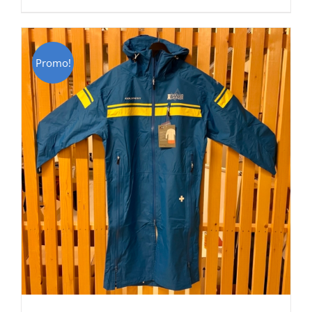
était :
est :
CHF 129.00.
CHF 69.00.
Promo!