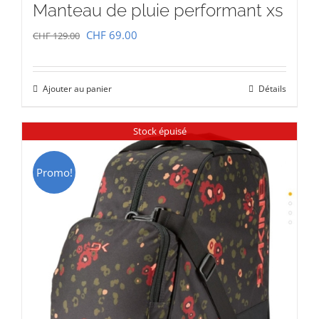
Manteau de pluie performant xs
Le
Le
CHF
69.00
CHF
129.00
prix
prix
initial
actuel
Ajouter au panier
Détails
était :
est :
CHF 129.00.
CHF 69.00.
Stock épuisé
Promo!