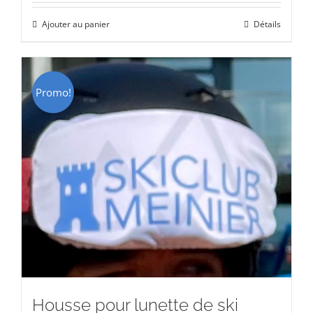
initial
actuel
Ajouter au panier
Détails
était :
est :
CHF 15.00.
CHF 9.00.
Promo!
Housse pour lunette de ski