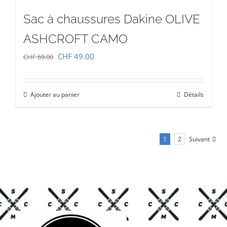
Sac à chaussures Dakine OLIVE
ASHCROFT CAMO
Le
Le
CHF
49.00
CHF
69.00
prix
prix
initial
actuel
Ajouter au panier
Détails
était :
est :
CHF 69.00.
CHF 49.00.
1
2
Suivant