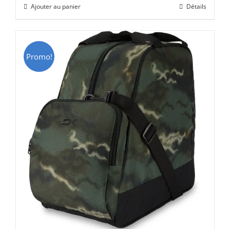
Ajouter au panier
Détails
était :
est :
CHF 69.00.
CHF 49.00.
Promo!