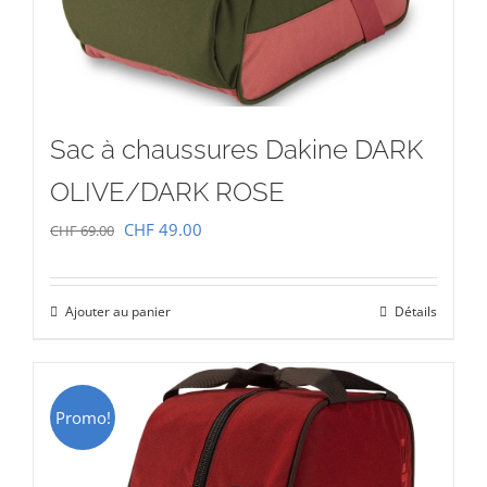
Sac à chaussures Dakine DARK
OLIVE/DARK ROSE
Le
Le
CHF
49.00
CHF
69.00
prix
prix
initial
actuel
Ajouter au panier
Détails
était :
est :
CHF 69.00.
CHF 49.00.
Promo!