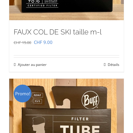
FAUX COL DE SKI taille m-l
Le
Le
CHF
9.00
CHF
15.00
prix
prix
initial
actuel
Ajouter au panier
Détails
était :
est :
CHF 15.00.
CHF 9.00.
Promo!