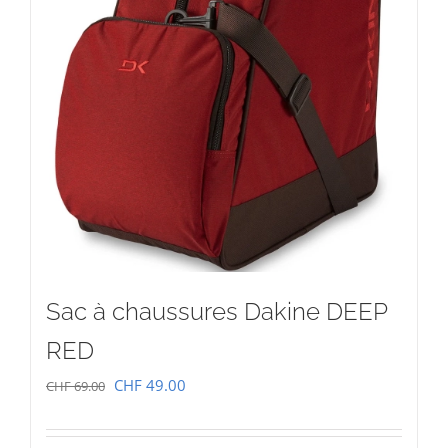
Sac à chaussures Dakine DEEP
RED
Le
Le
CHF
49.00
CHF
69.00
prix
prix
initial
actuel