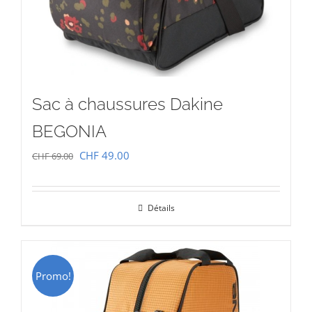
Sac à chaussures Dakine
BEGONIA
Le
Le
CHF
49.00
CHF
69.00
prix
prix
initial
actuel
Détails
était :
est :
CHF 69.00.
CHF 49.00.
Promo!