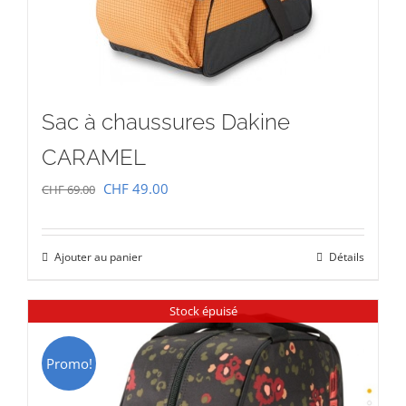
Sac à chaussures Dakine
CARAMEL
Le
Le
CHF
49.00
CHF
69.00
prix
prix
initial
actuel
Ajouter au panier
Détails
était :
est :
CHF 69.00.
CHF 49.00.
Stock épuisé
Promo!