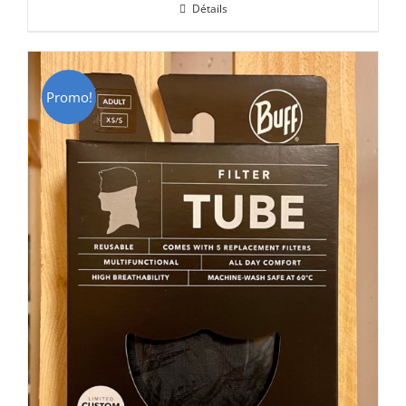
Détails
était :
est :
CHF 69.00.
CHF 49.00.
Promo!