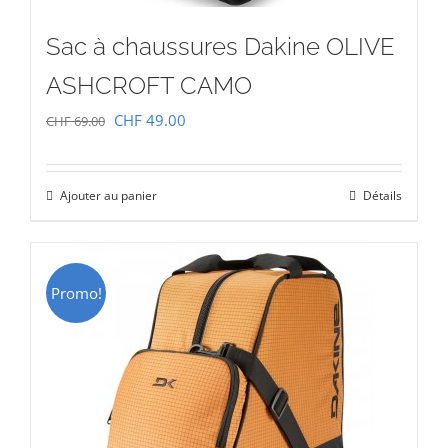
Sac à chaussures Dakine OLIVE
ASHCROFT CAMO
Le
Le
CHF
49.00
CHF
69.00
prix
prix
initial
actuel
Ajouter au panier
Détails
était :
est :
CHF 69.00.
CHF 49.00.
Promo!