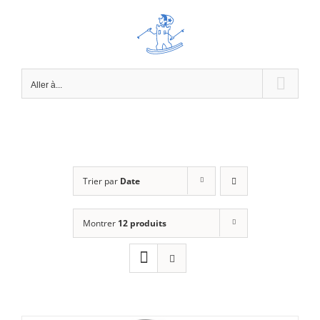
Passer
au
contenu
Aller à...
Trier par
Date
Montrer
12 produits