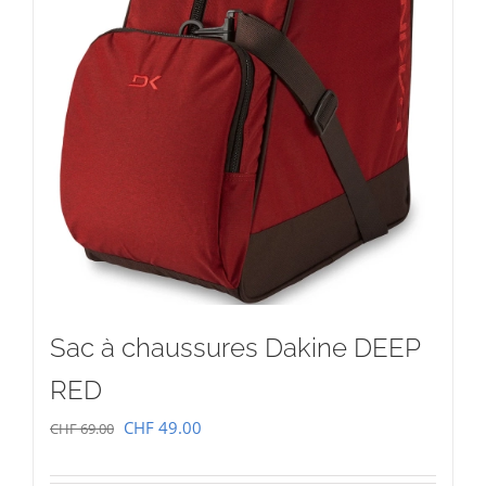
Sac à chaussures Dakine DEEP
RED
Le
Le
CHF
49.00
CHF
69.00
prix
prix