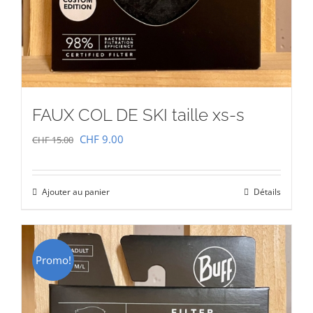
FAUX COL DE SKI taille xs-s
Le
Le
CHF
9.00
CHF
15.00
prix
prix
initial
actuel
Ajouter au panier
Détails
était :
est :
CHF 15.00.
CHF 9.00.
Promo!