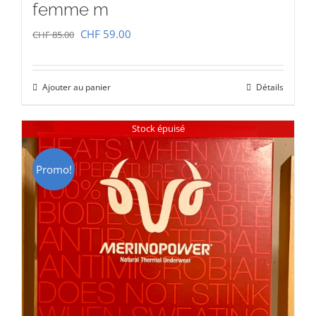
femme m
Le
Le
CHF
59.00
CHF
85.00
prix
prix
initial
actuel
Ajouter au panier
Détails
était :
est :
CHF 85.00.
CHF 59.00.
Stock épuisé
Promo!