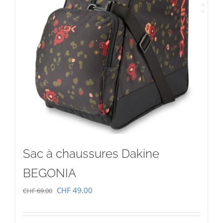
Sac à chaussures Dakine
BEGONIA
Le
Le
CHF
49.00
CHF
69.00
prix
prix
initial
actuel