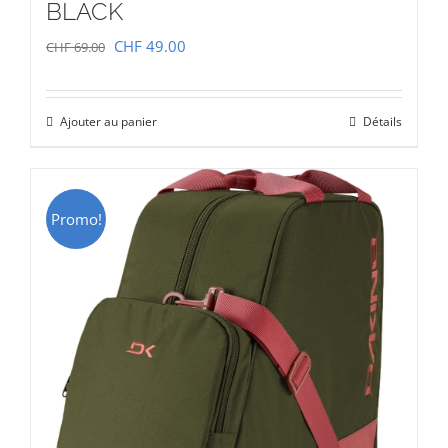
BLACK
Le
Le
CHF
49.00
CHF
69.00
prix
prix
initial
actuel
Ajouter au panier
Détails
était :
est :
CHF 69.00.
CHF 49.00.
Promo!