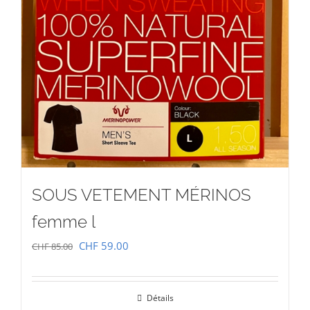
SOUS VETEMENT MÉRINOS
femme l
Le
Le
CHF
59.00
CHF
85.00
prix
prix
initial
actuel
Détails
était :
est :