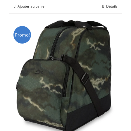
initial
actuel
Ajouter au panier
Détails
était :
est :
CHF 69.00.
CHF 49.00.
Promo!