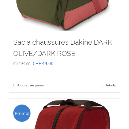
Sac à chaussures Dakine DARK
OLIVE/DARK ROSE
Le
Le
CHF
49.00
CHF
69.00
prix
prix
initial
actuel
Ajouter au panier
Détails
était :
est :
CHF 69.00.
CHF 49.00.
Promo!