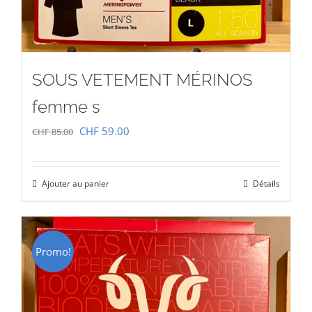
SOUS VETEMENT MÉRINOS
femme s
Le
Le
CHF
59.00
CHF
85.00
prix
prix
initial
actuel
Ajouter au panier
Détails
était :
est :
CHF 85.00.
CHF 59.00.
Promo!