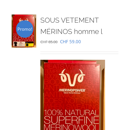
SOUS VETEMENT
Promo!
MÉRINOS homme l
Le
Le
CHF
59.00
CHF
85.00
prix
prix
initial
actuel
était :
est :
CHF 85.00.
CHF 59.00.