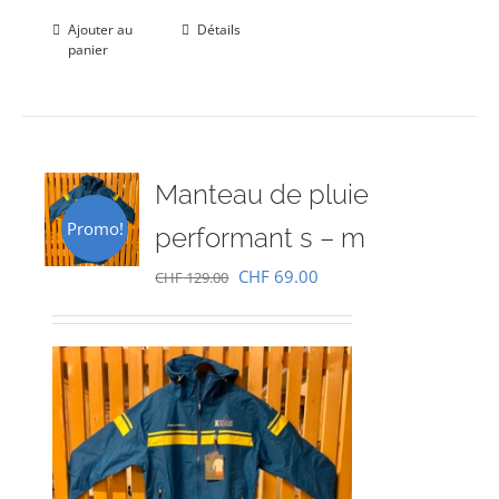
Ajouter au
Détails
panier
Manteau de pluie
Promo!
performant s – m
Le
Le
CHF
69.00
CHF
129.00
prix
prix
initial
actuel
était :
est :
CHF 129.00.
CHF 69.00.