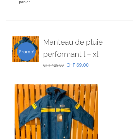
panier
Manteau de pluie
Promo!
performant l – xl
Le
Le
CHF
69.00
CHF
129.00
prix
prix
initial
actuel
était :
est :
CHF 129.00.
CHF 69.00.