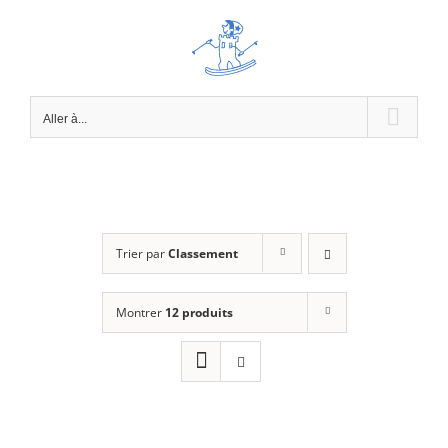
Passer
au
contenu
Aller à...
Trier par
Classement
Montrer
12 produits