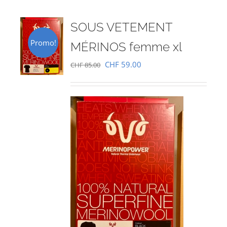
SOUS VETEMENT
Promo!
MÉRINOS femme xl
Le
Le
CHF
59.00
CHF
85.00
prix
prix
initial
actuel
était :
est :
CHF 85.00.
CHF 59.00.