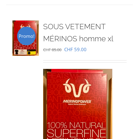
SOUS VETEMENT
Promo!
MÉRINOS homme xl
Le
Le
CHF
59.00
CHF
85.00
prix
prix
initial
actuel
était :
est :
CHF 85.00.
CHF 59.00.