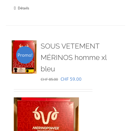
Détails
SOUS VETEMENT
Promo!
MÉRINOS homme xl
bleu
Le
Le
CHF
59.00
CHF
85.00
prix
prix
initial
actuel
était :
est :
CHF 85.00.
CHF 59.00.