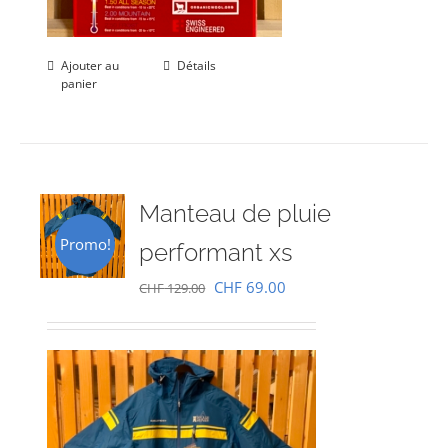
Ajouter au
Détails
panier
Manteau de pluie
Promo!
performant xs
Le
Le
CHF
69.00
CHF
129.00
prix
prix
initial
actuel
était :
est :
CHF 129.00.
CHF 69.00.