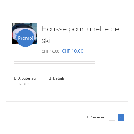
Housse pour lunette de
Promo!
ski
Le
Le
CHF
10.00
CHF
16.00
prix
prix
initial
actuel
était :
est :
Ajouter au
Détails
panier
CHF 16.00.
CHF 10.00.
Précédent
1
2