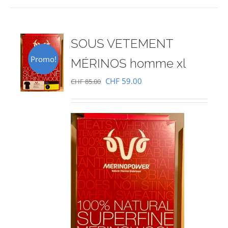
SOUS VETEMENT
Promo!
MÉRINOS homme xl
Le
Le
CHF
59.00
CHF
85.00
prix
prix
initial
actuel
était :
est :
CHF 85.00.
CHF 59.00.