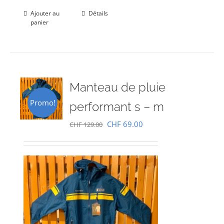
Ajouter au
Détails
panier
Manteau de pluie
Promo!
performant s – m
Le
Le
CHF
69.00
CHF
129.00
prix
prix
initial
actuel
était :
est :
CHF 129.00.
CHF 69.00.