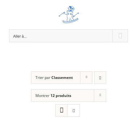
Passer
au
contenu
Aller à...
Trier par
Classement
Montrer
12 produits