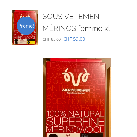
SOUS VETEMENT
Promo!
MÉRINOS femme xl
Le
Le
CHF
59.00
CHF
85.00
prix
prix
initial
actuel
était :
est :
CHF 85.00.
CHF 59.00.