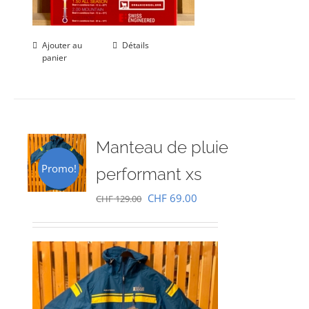
Ajouter au
Détails
panier
Manteau de pluie
Promo!
performant xs
Le
Le
CHF
69.00
CHF
129.00
prix
prix
initial
actuel
était :
est :
CHF 129.00.
CHF 69.00.