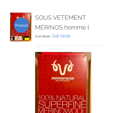
SOUS VETEMENT
Promo!
MÉRINOS homme l
Le
Le
CHF
59.00
CHF
85.00
prix
prix
initial
actuel
était :
est :
CHF 85.00.
CHF 59.00.