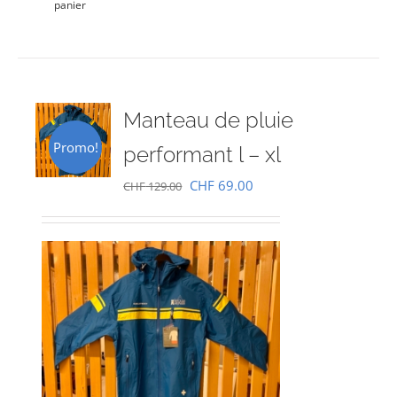
panier
Manteau de pluie
Promo!
performant l – xl
Le
Le
CHF
69.00
CHF
129.00
prix
prix
initial
actuel
était :
est :
CHF 129.00.
CHF 69.00.