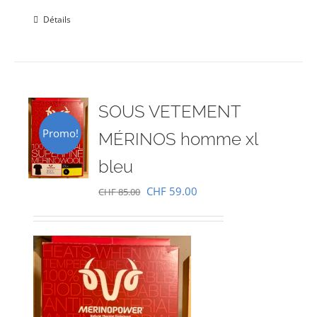
Détails
SOUS VETEMENT
Promo!
MÉRINOS homme xl
bleu
Le
Le
CHF
59.00
CHF
85.00
prix
prix
initial
actuel
était :
est :
CHF 85.00.
CHF 59.00.