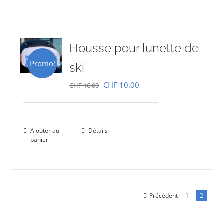
Housse pour lunette de
Promo!
ski
Le
Le
CHF
10.00
CHF
16.00
prix
prix
initial
actuel
était :
est :
Ajouter au
Détails
panier
CHF 16.00.
CHF 10.00.
Précédent
1
2