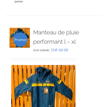
panier
Manteau de pluie
Promo!
performant l – xl
Le
Le
CHF
69.00
CHF
129.00
prix
prix
initial
actuel
était :
est :
CHF 129.00.
CHF 69.00.