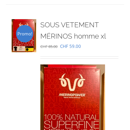
SOUS VETEMENT
Promo!
MÉRINOS homme xl
Le
Le
CHF
59.00
CHF
85.00
prix
prix
initial
actuel
était :
est :
CHF 85.00.
CHF 59.00.