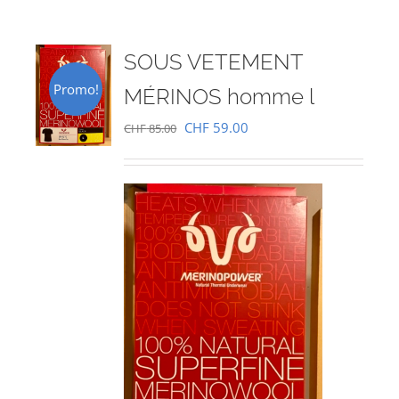
SOUS VETEMENT
Promo!
MÉRINOS homme l
Le
Le
CHF
59.00
CHF
85.00
prix
prix
initial
actuel
était :
est :
CHF 85.00.
CHF 59.00.