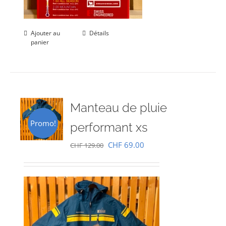
Ajouter au
Détails
panier
Manteau de pluie
Promo!
performant xs
Le
Le
CHF
69.00
CHF
129.00
prix
prix
initial
actuel
était :
est :
CHF 129.00.
CHF 69.00.