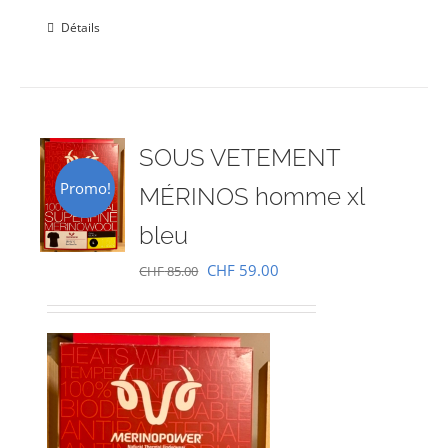
Détails
SOUS VETEMENT
Promo!
MÉRINOS homme xl
bleu
Le
Le
CHF
59.00
CHF
85.00
prix
prix
initial
actuel
était :
est :
CHF 85.00.
CHF 59.00.