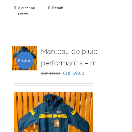
Ajouter au
Détails
panier
Manteau de pluie
Promo!
performant s – m
Le
Le
CHF
69.00
CHF
129.00
prix
prix
initial
actuel
était :
est :
CHF 129.00.
CHF 69.00.