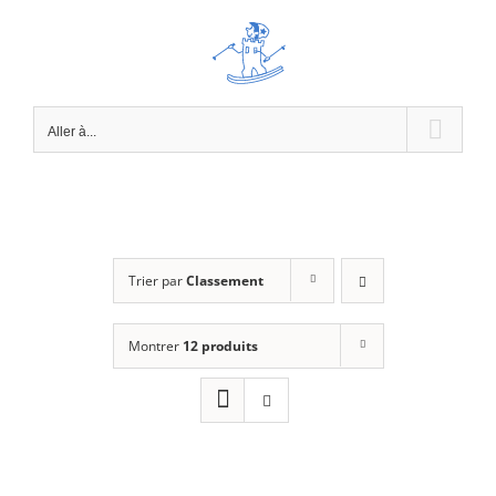
Passer
au
contenu
Aller à...
Trier par
Classement
Montrer
12 produits