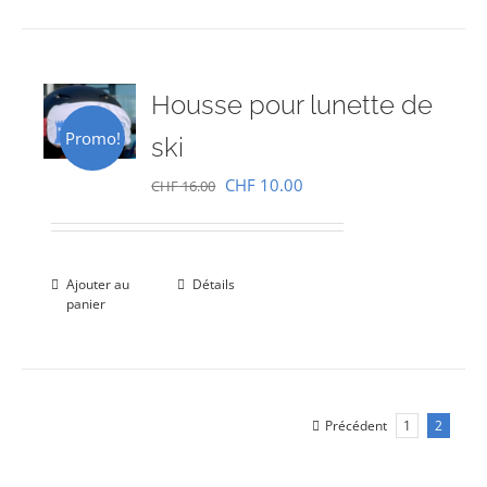
Housse pour lunette de
Promo!
ski
Le
Le
CHF
10.00
CHF
16.00
prix
prix
initial
actuel
était :
est :
Ajouter au
Détails
panier
CHF 16.00.
CHF 10.00.
Précédent
1
2