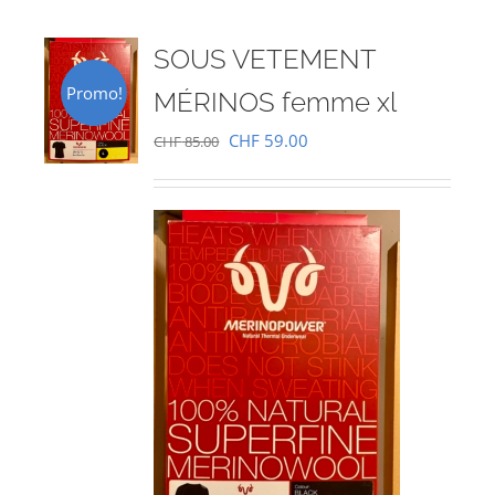
SOUS VETEMENT
Promo!
MÉRINOS femme xl
Le
Le
CHF
59.00
CHF
85.00
prix
prix
initial
actuel
était :
est :
CHF 85.00.
CHF 59.00.