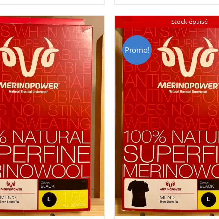
HF 85.00.
CHF 59.00.
CHF 85.00.
CHF 59.
Stock épuisé
Promo!