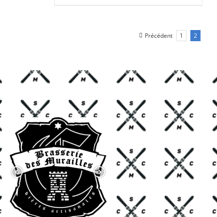
CHF 85.00.
CHF 59.00.
Précédent
1
2