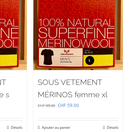
NT
SOUS VETEMENT
e s
MÉRINOS femme xl
Le
Le
CHF
59.00
CHF
85.00
prix
prix
initial
actuel
Détails
Ajouter au panier
Détails
était :
est :