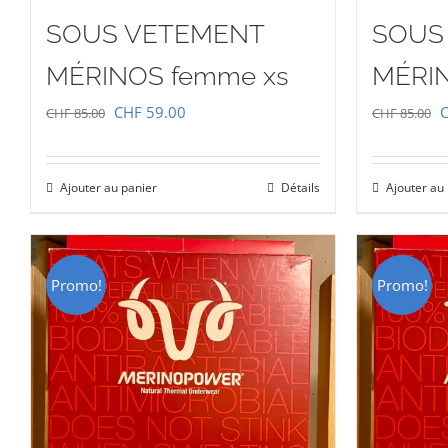
SOUS VETEMENT
SOUS
MÉRINOS femme xs
MÉRI
Le
Le
L
CHF
59.00
CHF
85.00
CHF
85.00
prix
prix
p
initial
actuel
i
Ajouter au panier
Détails
Ajouter au
était :
est :
é
CHF 85.00.
CHF 59.00.
C
Promo!
Promo!