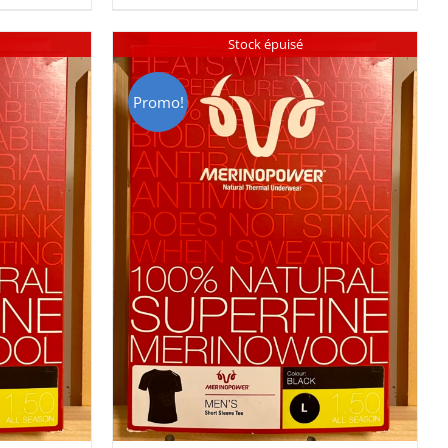
00.
CHF 85.00.
CHF 59.00.
Stock épuisé
Promo!