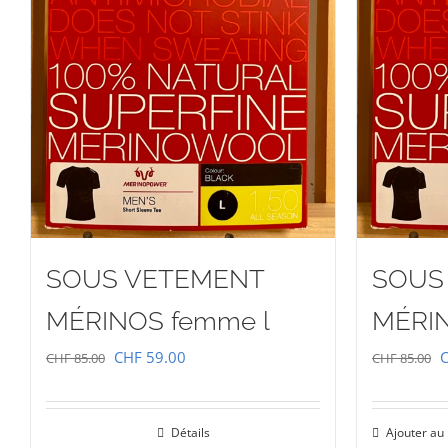
SOUS VETEMENT
SOUS
MÉRINOS femme l
MÉRI
Le
Le
L
CHF
59.00
CHF
85.00
CHF
85.00
prix
prix
p
initial
actuel
i
Détails
Ajouter au
était :
est :
é