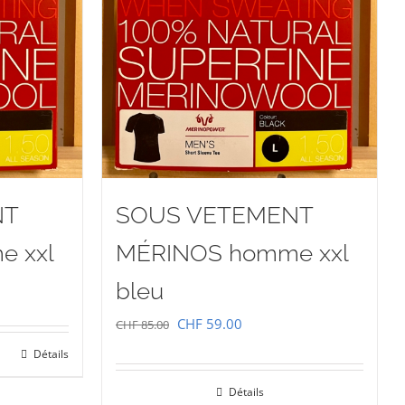
NT
SOUS VETEMENT
 xxl
MÉRINOS homme xxl
bleu
Le
Le
CHF
59.00
CHF
85.00
prix
prix
Détails
initial
actuel
00.
Détails
était :
est :