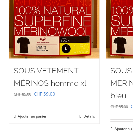
SOUS VETEMENT
SOUS
MÉRINOS homme xl
MÉRI
Le
Le
CHF
59.00
bleu
CHF
85.00
prix
prix
L
CHF
85.00
initial
actuel
p
Ajouter au panier
Détails
était :
est :
i
CHF 85.00.
CHF 59.00.
Ajouter au
é