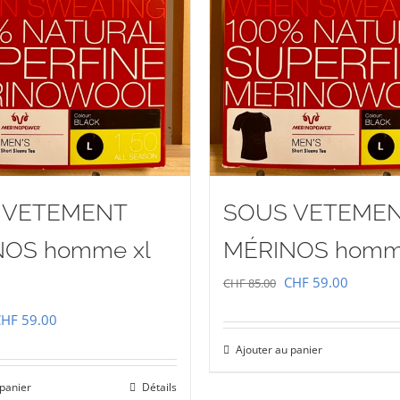
 VETEMENT
SOUS VETEME
NOS homme xl
MÉRINOS homme
Le
Le
CHF
59.00
CHF
85.00
prix
prix
e
Le
CHF
59.00
initial
actuel
rix
prix
Ajouter au panier
était :
est :
nitial
actuel
 panier
Détails
CHF 85.00.
CHF 59.
tait :
est :