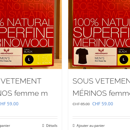
 VETEMENT
SOUS VETEME
NOS femme m
MÉRINOS femm
e
Le
Le
Le
CHF
59.00
CHF
59.00
CHF
85.00
rix
prix
prix
prix
nitial
actuel
initial
actuel
 panier
Détails
Ajouter au panier
tait :
est :
était :
est :