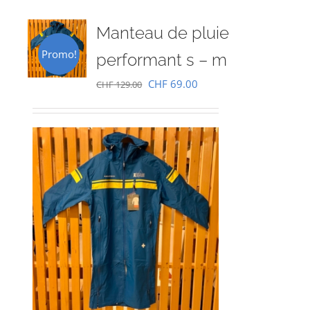
Manteau de pluie
Promo!
performant s – m
Le
Le
CHF
69.00
CHF
129.00
prix
prix
initial
actuel
était :
est :
CHF 129.00.
CHF 69.00.