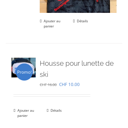
Ajouter au
Détails
panier
Housse pour lunette de
Promo!
ski
Le
Le
CHF
10.00
CHF
16.00
prix
prix
initial
actuel
était :
est :
Ajouter au
Détails
panier
CHF 16.00.
CHF 10.00.