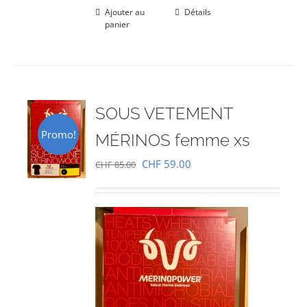
Ajouter au
Détails
panier
SOUS VETEMENT
Promo!
MÉRINOS femme xs
Le
Le
CHF
59.00
CHF
85.00
prix
prix
initial
actuel
était :
est :
CHF 85.00.
CHF 59.00.