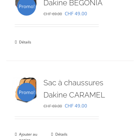
Dakine BEGONIA
Promo!
Le
Le
CHF
49.00
CHF
69.00
prix
prix
initial
actuel
était :
est :
Détails
CHF 69.00.
CHF 49.00.
Sac à chaussures
Promo!
Dakine CARAMEL
Le
Le
CHF
49.00
CHF
69.00
prix
prix
initial
actuel
était :
est :
Ajouter au
Détails
panier