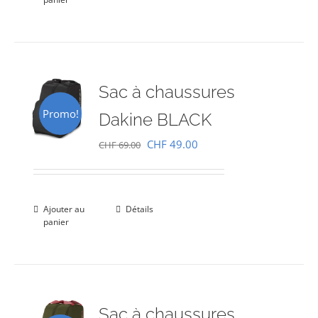
CHF 69.00.
CHF 49.00.
Sac à chaussures
Promo!
Dakine BLACK
Le
Le
CHF
49.00
CHF
69.00
prix
prix
initial
actuel
était :
est :
Ajouter au
Détails
panier
CHF 69.00.
CHF 49.00.
Sac à chaussures