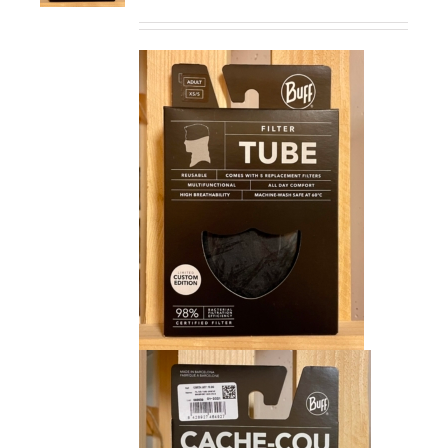
prix
prix
initial
actuel
était :
est :
CHF 15.00.
CHF 9.00.