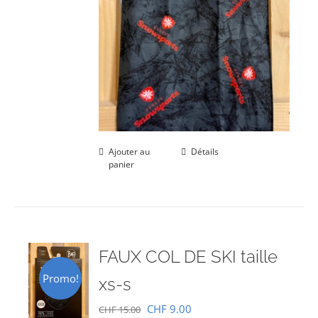
Ajouter au
Détails
panier
FAUX COL DE SKI taille
Promo!
xs-s
Le
Le
CHF
9.00
CHF
15.00