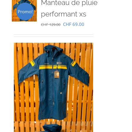
Manteau de pluie
Promo!
performant xs
Le
Le
CHF
69.00
CHF
129.00
prix
prix
initial
actuel
était :
est :
CHF 129.00.
CHF 69.00.