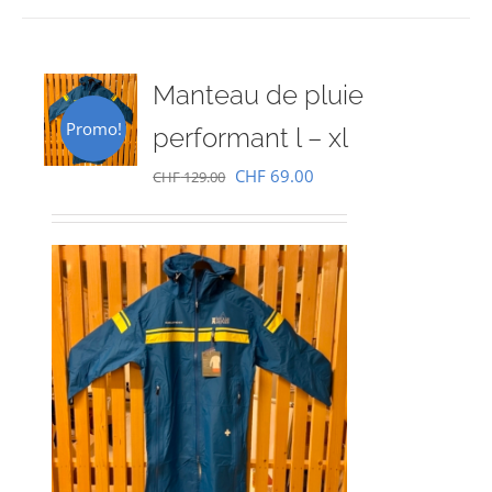
Manteau de pluie
Promo!
performant l – xl
Le
Le
CHF
69.00
CHF
129.00
prix
prix
initial
actuel
était :
est :
CHF 129.00.
CHF 69.00.