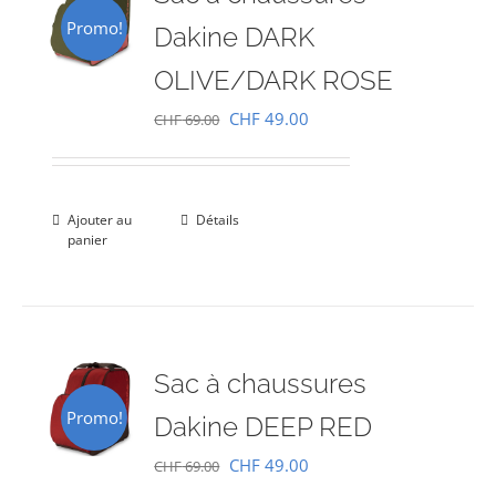
Promo!
Dakine DARK
OLIVE/DARK ROSE
Le
Le
CHF
49.00
CHF
69.00
prix
prix
initial
actuel
était :
est :
Ajouter au
Détails
panier
CHF 69.00.
CHF 49.00.
Sac à chaussures
Promo!
Dakine DEEP RED
Le
Le
CHF
49.00
CHF
69.00