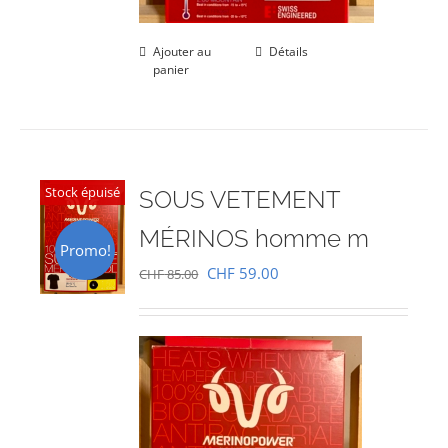
Ajouter au
Détails
panier
Stock épuisé
SOUS VETEMENT
MÉRINOS homme m
Promo!
Le
Le
CHF
59.00
CHF
85.00
prix
prix
initial
actuel
était :
est :
CHF 85.00.
CHF 59.00.