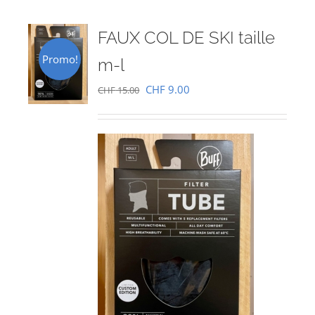
FAUX COL DE SKI taille
Promo!
m-l
Le
Le
CHF
9.00
CHF
15.00
prix
prix
initial
actuel
était :
est :
CHF 15.00.
CHF 9.00.