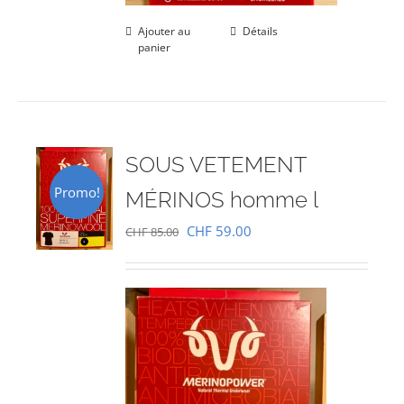
Ajouter au
Détails
panier
SOUS VETEMENT
Promo!
MÉRINOS homme l
Le
Le
CHF
59.00
CHF
85.00
prix
prix
initial
actuel
était :
est :
CHF 85.00.
CHF 59.00.