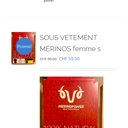
panier
SOUS VETEMENT
Promo!
MÉRINOS femme s
Le
Le
CHF
59.00
CHF
85.00
prix
prix
initial
actuel
était :
est :
CHF 85.00.
CHF 59.00.