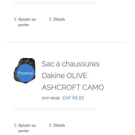
prix
prix
initial
actuel
était :
est :
Ajouter au
Détails
panier
CHF 69.00.
CHF 49.00.
Sac à chaussures
Promo!
Dakine OLIVE
ASHCROFT CAMO
Le
Le
CHF
49.00
CHF
69.00
prix
prix
initial
actuel
était :
est :
Ajouter au
Détails
panier
CHF 69.00.
CHF 49.00.