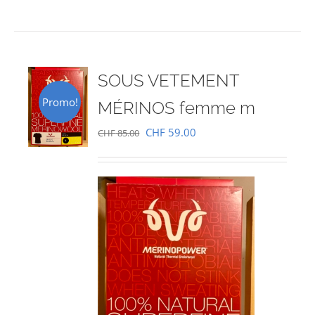
SOUS VETEMENT
Promo!
MÉRINOS femme m
Le
Le
CHF
59.00
CHF
85.00
prix
prix
initial
actuel
était :
est :
CHF 85.00.
CHF 59.00.