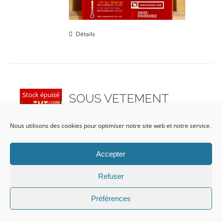
Détails
Stock épuisé
SOUS VETEMENT
MÉRINOS homme m
Promo!
Nous utilisons des cookies pour optimiser notre site web et notre service.
Le
Le
CHF
59.00
CHF
85.00
prix
prix
Accepter
initial
actuel
Refuser
était :
est :
CHF 85.00.
CHF 59.00.
Préférences