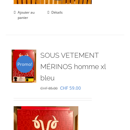
Ajouter au
Détails
panier
SOUS VETEMENT
Promo!
MÉRINOS homme xl
bleu
Le
Le
CHF
59.00
CHF
85.00
prix
prix
initial
actuel
était :
est :
CHF 85.00.
CHF 59.00.