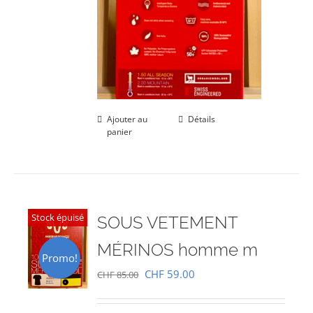
Ajouter au
Détails
panier
Stock épuisé
SOUS VETEMENT
MÉRINOS homme m
Promo!
Le
Le
CHF
59.00
CHF
85.00
prix
prix