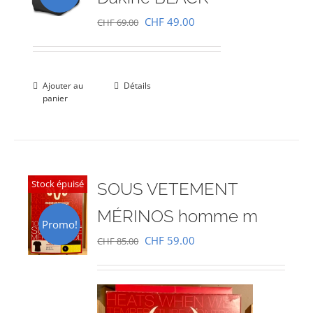
Le
Le
CHF
49.00
CHF
69.00
prix
prix
initial
actuel
était :
est :
Ajouter au
Détails
panier
CHF 69.00.
CHF 49.00.
Stock épuisé
SOUS VETEMENT
MÉRINOS homme m
Promo!
Le
Le
CHF
59.00
CHF
85.00
prix
prix
initial
actuel
était :
est :