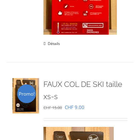
Détails
FAUX COL DE SKI taille
Promo!
xs-s
Le
Le
CHF
9.00
CHF
15.00
prix
prix
initial
actuel
était :
est :