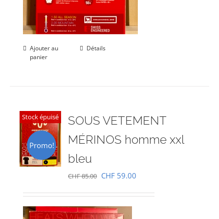
Ajouter au
Détails
panier
Stock épuisé
SOUS VETEMENT
MÉRINOS homme xxl
Promo!
bleu
Le
Le
CHF
59.00
CHF
85.00
prix
prix
initial
actuel