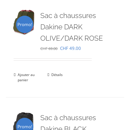
Sac à chaussures
Promo!
Dakine DARK
OLIVE/DARK ROSE
Le
Le
CHF
49.00
CHF
69.00
prix
prix
initial
actuel
était :
est :
Ajouter au
Détails
panier
CHF 69.00.
CHF 49.00.
Sac à chaussures
Promo!
Dakine BLACK