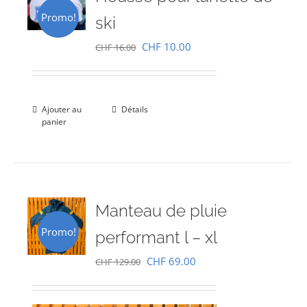
Promo!
ski
Le
Le
CHF
10.00
CHF
16.00
prix
prix
initial
actuel
était :
est :
Ajouter au
Détails
panier
CHF 16.00.
CHF 10.00.
Manteau de pluie
Promo!
performant l – xl
Le
Le
CHF
69.00
CHF
129.00
prix
prix
initial
actuel