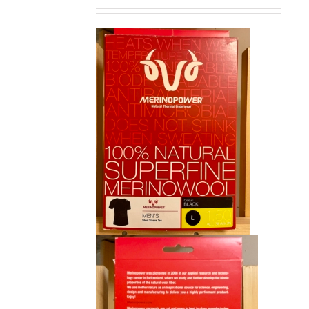
prix
prix
initial
actuel
était :
est :
CHF 85.00.
CHF 59.00.