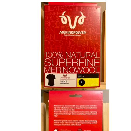
initial
actuel
était :
est :
CHF 85.00.
CHF 59.00.