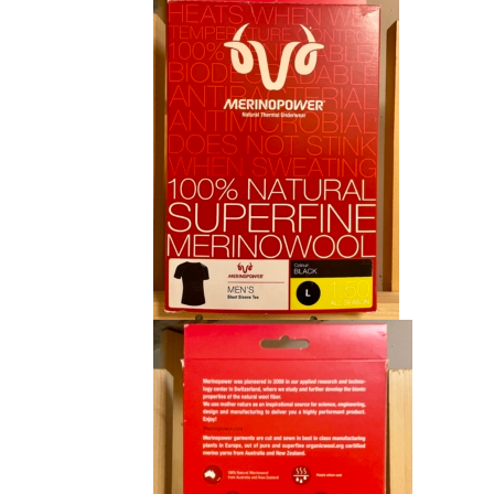
était :
est :
CHF 85.00.
CHF 59.00.