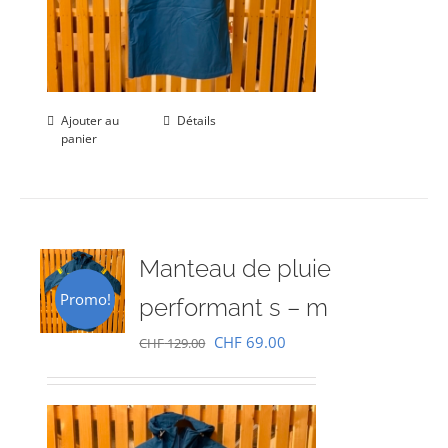
Ajouter au
Détails
panier
Manteau de pluie
Promo!
performant s – m
Le
Le
CHF
69.00
CHF
129.00
prix
prix
initial
actuel
était :
est :