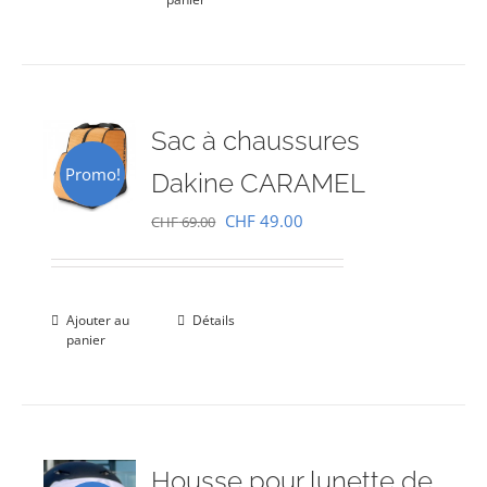
Sac à chaussures
Promo!
Dakine CARAMEL
Le
Le
CHF
49.00
CHF
69.00
prix
prix
initial
actuel
était :
est :
Ajouter au
Détails
panier
CHF 69.00.
CHF 49.00.
Housse pour lunette de