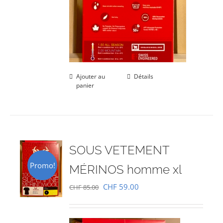
Ajouter au
Détails
panier
SOUS VETEMENT
Promo!
MÉRINOS homme xl
Le
Le
CHF
59.00
CHF
85.00
prix
prix
initial
actuel