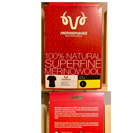
initial
actuel
était :
est :
CHF 85.00.
CHF 59.00.