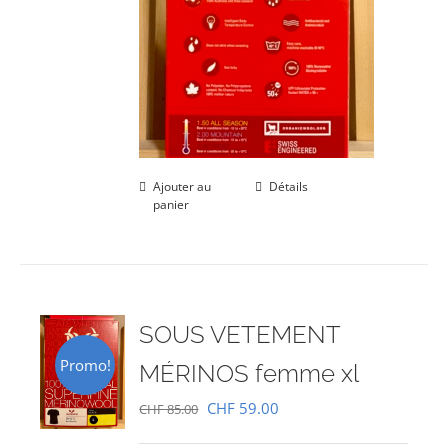
Ajouter au
Détails
panier
SOUS VETEMENT
Promo!
MÉRINOS femme xl
Le
Le
CHF
59.00
CHF
85.00
prix
prix