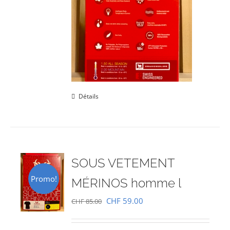
Détails
SOUS VETEMENT
Promo!
MÉRINOS homme l
Le
Le
CHF
59.00
CHF
85.00
prix
prix