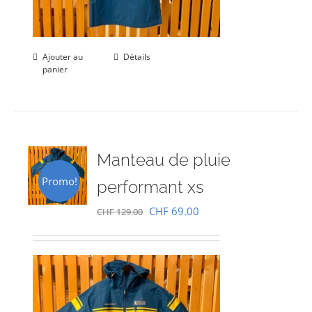
Ajouter au
Détails
panier
Manteau de pluie
Promo!
performant xs
Le
Le
CHF
69.00
CHF
129.00
prix
prix
initial
actuel
était :
est :
CHF 129.00.
CHF 69.00.