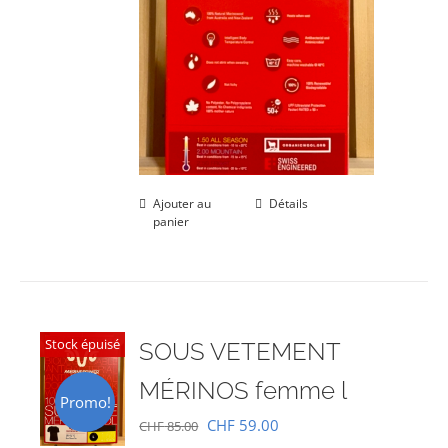
Ajouter au
Détails
panier
Stock épuisé
SOUS VETEMENT
MÉRINOS femme l
Promo!
Le
Le
CHF
59.00
CHF
85.00