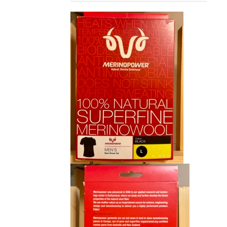
initial
actuel
était :
est :
CHF 85.00.
CHF 59.00.