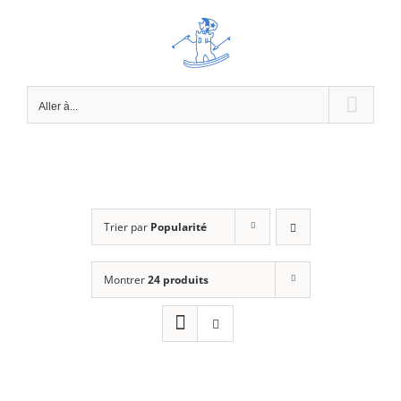
Passer
au
contenu
Aller à...
Trier par
Popularité
Montrer
24 produits