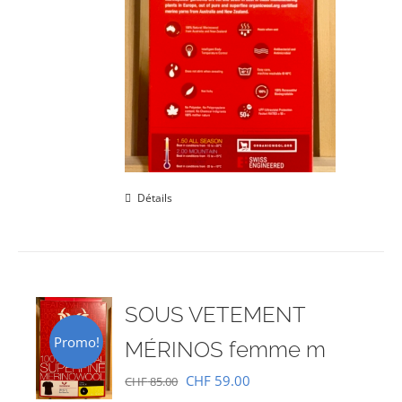
Détails
SOUS VETEMENT
Promo!
MÉRINOS femme m
Le
Le
CHF
59.00
CHF
85.00