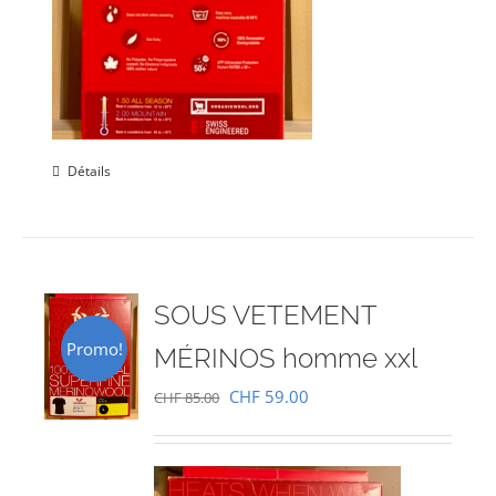
Détails
SOUS VETEMENT
Promo!
MÉRINOS homme xxl
Le
Le
CHF
59.00
CHF
85.00
prix
prix
initial
actuel
était :
est :