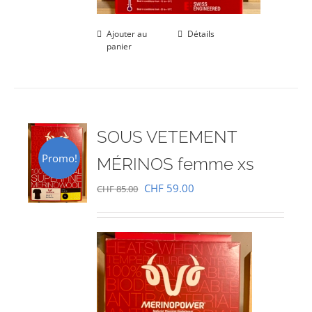
Ajouter au
Détails
panier
SOUS VETEMENT
Promo!
MÉRINOS femme xs
Le
Le
CHF
59.00
CHF
85.00
prix
prix
initial
actuel
était :
est :
CHF 85.00.
CHF 59.00.