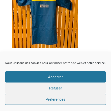
Ajouter au
Détails
panier
Nous utilisons des cookies pour optimiser notre site web et notre service.
Accepter
Refuser
Manteau de pluie
Promo!
Préférences
performant s – m
Le
Le
CHF
69.00
CHF
129.00