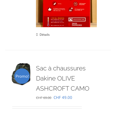
Détails
Sac à chaussures
Promo!
Dakine OLIVE
ASHCROFT CAMO
Le
Le
CHF
49.00
CHF
69.00
prix
prix
initial
actuel