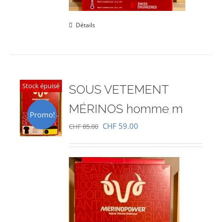
Détails
Stock épuisé
SOUS VETEMENT
MÉRINOS homme m
Promo!
Le
Le
CHF
59.00
CHF
85.00
prix
prix
initial
actuel
était :
est :
CHF 85.00.
CHF 59.00.