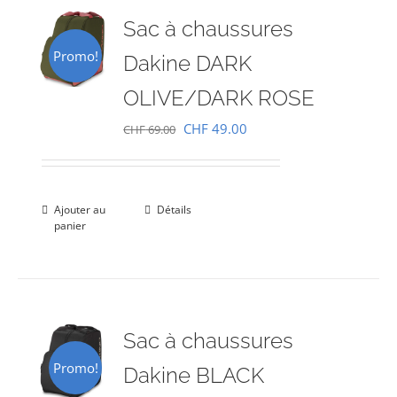
Sac à chaussures
Promo!
Dakine DARK
OLIVE/DARK ROSE
Le
Le
CHF
49.00
CHF
69.00
prix
prix
initial
actuel
était :
est :
Ajouter au
Détails
panier
CHF 69.00.
CHF 49.00.
Sac à chaussures
Promo!
Dakine BLACK