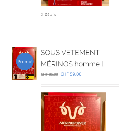
Détails
SOUS VETEMENT
Promo!
MÉRINOS homme l
Le
Le
CHF
59.00
CHF
85.00
prix
prix
initial
actuel
était :
est :
CHF 85.00.
CHF 59.00.