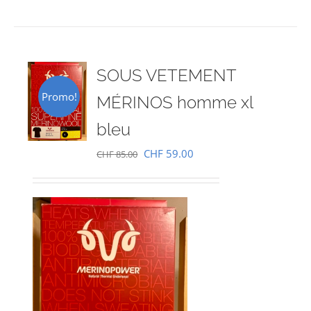
SOUS VETEMENT
Promo!
MÉRINOS homme xl
bleu
Le
Le
CHF
59.00
CHF
85.00
prix
prix
initial
actuel
était :
est :
CHF 85.00.
CHF 59.00.