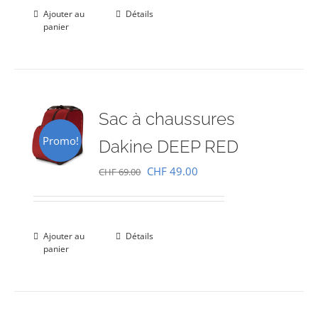
était :
est :
Ajouter au
Détails
panier
CHF 69.00.
CHF 49.00.
Sac à chaussures
Promo!
Dakine DEEP RED
Le
Le
CHF
49.00
CHF
69.00
prix
prix
initial
actuel
était :
est :
Ajouter au
Détails
panier
CHF 69.00.
CHF 49.00.