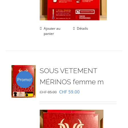
Ajouter au
Détails
panier
SOUS VETEMENT
Promo!
MÉRINOS femme m
Le
Le
CHF
59.00
CHF
85.00
prix
prix
initial
actuel
était :
est :
CHF 85.00.
CHF 59.00.