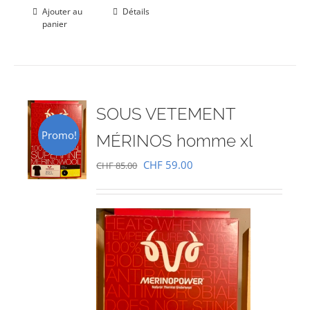
Ajouter au
Détails
panier
SOUS VETEMENT
Promo!
MÉRINOS homme xl
Le
Le
CHF
59.00
CHF
85.00
prix
prix
initial
actuel
était :
est :
CHF 85.00.
CHF 59.00.