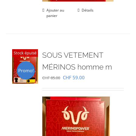
Ajouter au
Détails
panier
Stock épuisé
SOUS VETEMENT
MÉRINOS homme m
Promo!
Le
Le
CHF
59.00
CHF
85.00
prix
prix
initial
actuel
était :
est :
CHF 85.00.
CHF 59.00.