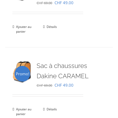
Le
Le
CHF
49.00
CHF
69.00
prix
prix
initial
actuel
était :
est :
Ajouter au
Détails
panier
CHF 69.00.
CHF 49.00.
Sac à chaussures
Promo!
Dakine CARAMEL
Le
Le
CHF
49.00
CHF
69.00
prix
prix
initial
actuel
était :
est :
Ajouter au
Détails
panier
CHF 69.00.
CHF 49.00.