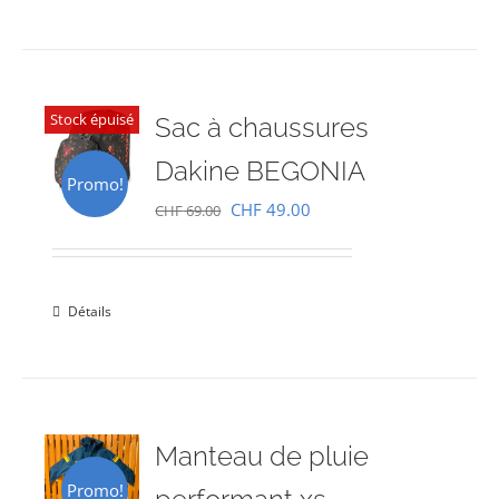
Stock épuisé
Sac à chaussures
Dakine BEGONIA
Promo!
Le
Le
CHF
49.00
CHF
69.00
prix
prix
initial
actuel
était :
est :
Détails
CHF 69.00.
CHF 49.00.
Manteau de pluie
Promo!