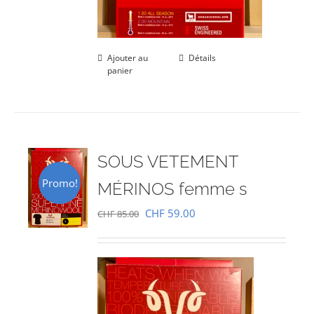
Ajouter au
Détails
panier
SOUS VETEMENT
Promo!
MÉRINOS femme s
Le
Le
CHF
59.00
CHF
85.00
prix
prix
initial
actuel
était :
est :
CHF 85.00.
CHF 59.00.