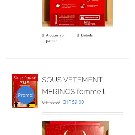
Ajouter au
Détails
panier
Stock épuisé
SOUS VETEMENT
MÉRINOS femme l
Promo!
Le
Le
CHF
59.00
CHF
85.00
prix
prix
initial
actuel
était :
est :