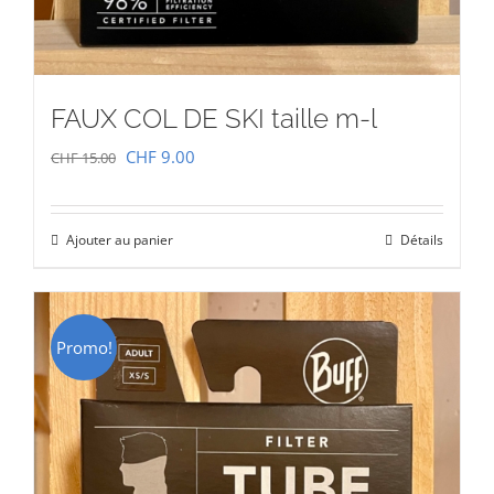
FAUX COL DE SKI taille m-l
Le
Le
CHF
9.00
CHF
15.00
prix
prix
initial
actuel
Ajouter au panier
Détails
était :
est :
CHF 15.00.
CHF 9.00.
Promo!