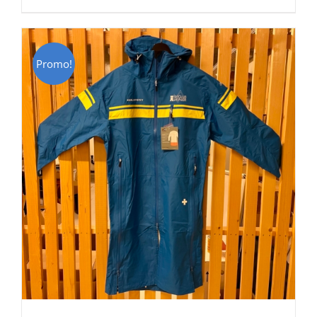
était :
est :
CHF 129.00.
CHF 69.00.
Promo!