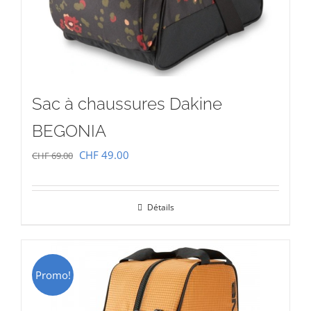
Sac à chaussures Dakine
BEGONIA
Le
Le
CHF
49.00
CHF
69.00
prix
prix
initial
actuel
Détails
était :
est :
CHF 69.00.
CHF 49.00.
Promo!