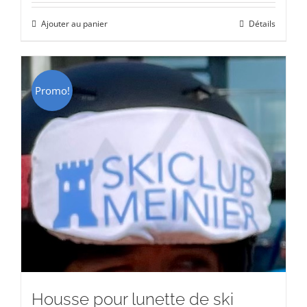
initial
actuel
Ajouter au panier
Détails
était :
est :
CHF 15.00.
CHF 9.00.
Promo!
Housse pour lunette de ski