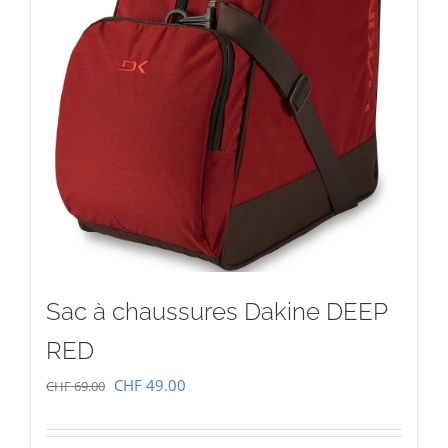
Sac à chaussures Dakine DEEP
RED
Le
Le
CHF
49.00
CHF
69.00
prix
prix
initial
actuel