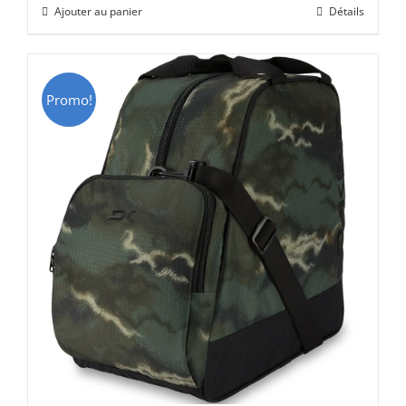
Ajouter au panier
Détails
était :
est :
CHF 69.00.
CHF 49.00.
Promo!