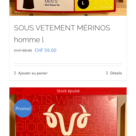
SOUS VETEMENT MÉRINOS
homme l
Le
Le
CHF
59.00
CHF
85.00
prix
prix
initial
actuel
Ajouter au panier
Détails
était :
est :
CHF 85.00.
CHF 59.00.
Stock épuisé
Promo!