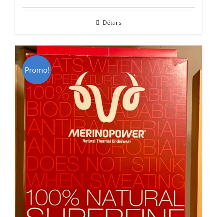
initial
actuel
Détails
était :
est :
CHF 85.00.
CHF 59.00.
Promo!