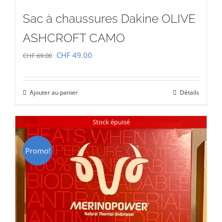
Sac à chaussures Dakine OLIVE
ASHCROFT CAMO
Le
Le
CHF
49.00
CHF
69.00
prix
prix
initial
actuel
Ajouter au panier
Détails
était :
est :
CHF 69.00.
CHF 49.00.
Stock épuisé
Promo!