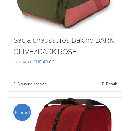
Sac à chaussures Dakine DARK
OLIVE/DARK ROSE
Le
Le
CHF
49.00
CHF
69.00
prix
prix
initial
actuel
Ajouter au panier
Détails
était :
est :
CHF 69.00.
CHF 49.00.
Promo!