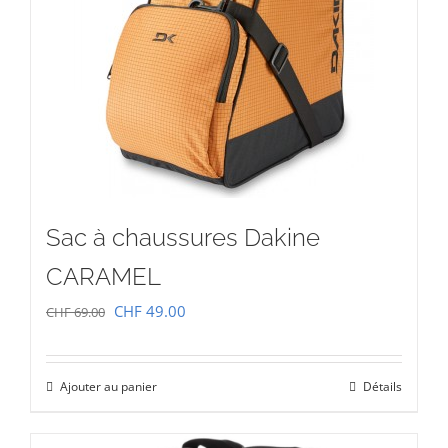
Sac à chaussures Dakine
CARAMEL
Le
Le
CHF
49.00
CHF
69.00
prix
prix
initial
actuel
Ajouter au panier
Détails
était :
est :
CHF 69.00.
CHF 49.00.