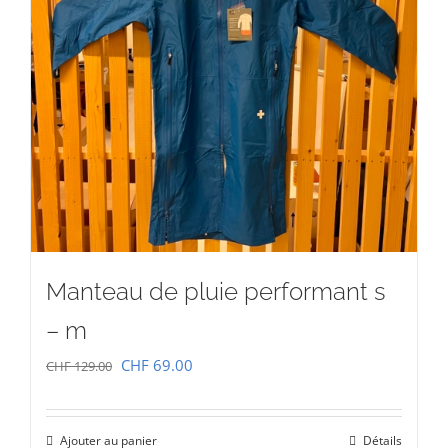
Manteau de pluie performant s
– m
Le
Le
CHF
69.00
CHF
129.00
prix
prix
initial
actuel
Ajouter au panier
Détails