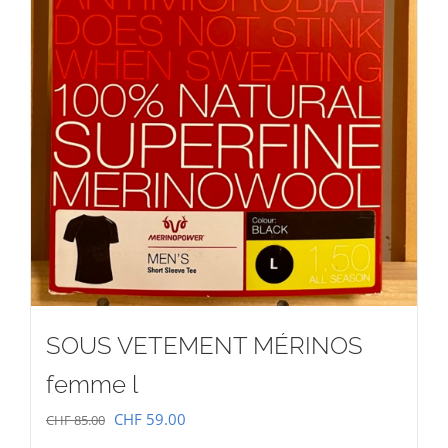
SOUS VETEMENT MÉRINOS
femme l
Le
Le
CHF
59.00
CHF
85.00
prix
prix