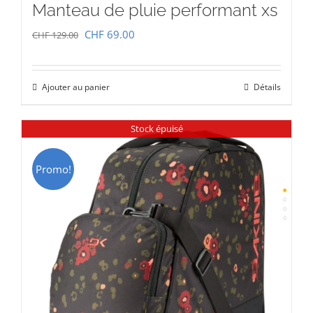
Manteau de pluie performant xs
Le
Le
CHF
69.00
CHF
129.00
prix
prix
initial
actuel
Ajouter au panier
Détails
était :
est :
CHF 129.00.
CHF 69.00.
Stock épuisé
Promo!