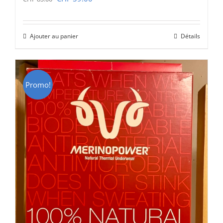
prix
prix
initial
actuel
Ajouter au panier
Détails
était :
est :
CHF 85.00.
CHF 59.00.
Promo!