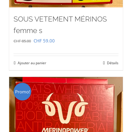
SOUS VETEMENT MÉRINOS
femme s
Le
Le
CHF
59.00
CHF
85.00
prix
prix
initial
actuel
Ajouter au panier
Détails
était :
est :
CHF 85.00.
CHF 59.00.
Promo!