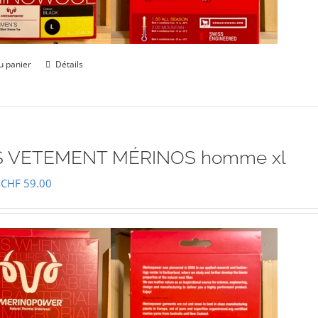
u panier
Détails
 VETEMENT MÉRINOS homme xl
Le
Le
CHF
59.00
prix
prix
initial
actuel
était :
est :
CHF 85.00.
CHF 59.00.