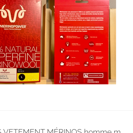
était :
est :
CHF 85.00.
CHF 59.00.
 VETEMENT MÉRINOS homme m