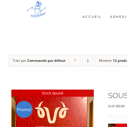
Passer
au
ACCUEIL
ADHES
contenu
Trier par
Commande par défaut
Montrer
12 produ
Stock épuisé
SOUS
CHF
85.00
Promo!