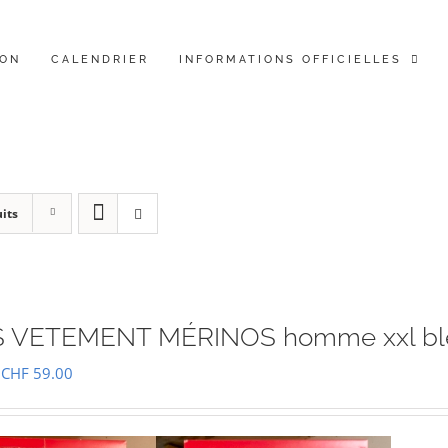
ION
CALENDRIER
INFORMATIONS OFFICIELLES
its
 VETEMENT MÉRINOS homme xxl bl
Le
Le
CHF
59.00
prix
prix
initial
actuel