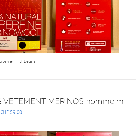
u panier
Détails
 VETEMENT MÉRINOS homme m
Le
Le
CHF
59.00
prix
prix
initial
actuel