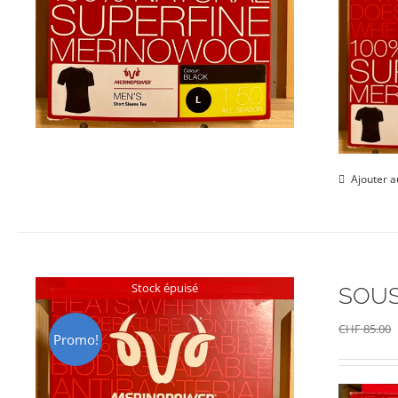
Ajouter a
Stock épuisé
SOUS
CHF
85.00
Promo!