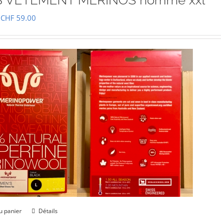
 VETEMENT MÉRINOS homme xxl
Le
Le
CHF
59.00
prix
prix
initial
actuel
était :
est :
CHF 85.00.
CHF 59.00.
u panier
Détails