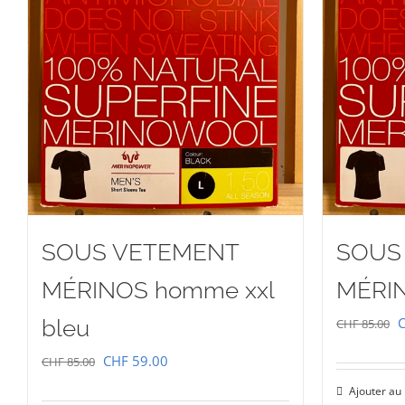
SOUS VETEMENT
SOUS
MÉRINOS homme xxl
MÉRIN
L
bleu
CHF
85.00
p
Le
Le
CHF
59.00
CHF
85.00
i
prix
prix
Ajouter au
é