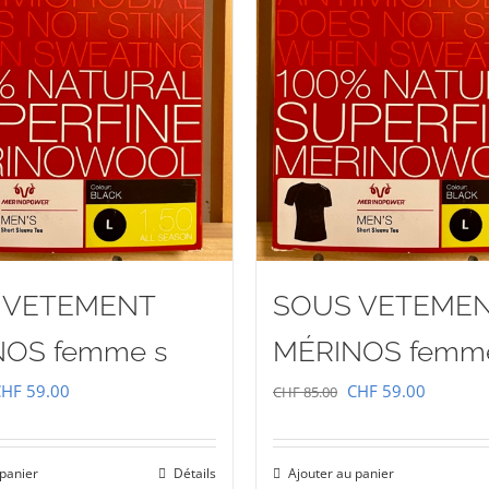
 VETEMENT
SOUS VETEME
NOS femme s
MÉRINOS femm
e
Le
Le
Le
CHF
59.00
CHF
59.00
CHF
85.00
rix
prix
prix
prix
nitial
actuel
initial
actuel
 panier
Détails
Ajouter au panier
tait :
est :
était :
est :