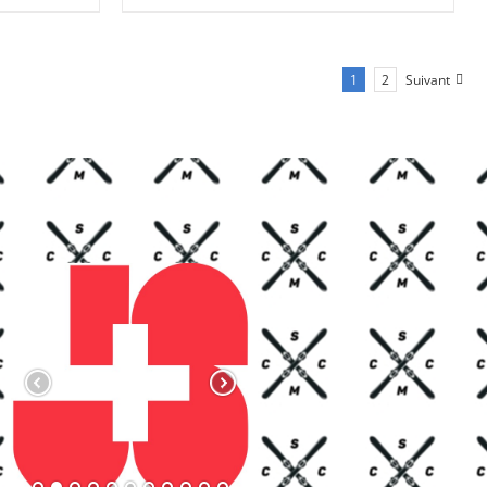
00.
CHF 85.00.
CHF 59.00.
1
2
Suivant