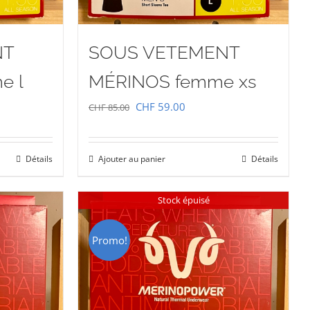
NT
SOUS VETEMENT
e l
MÉRINOS femme xs
Le
Le
CHF
59.00
CHF
85.00
prix
prix
initial
actuel
Détails
Ajouter au panier
Détails
était :
est :
00.
CHF 85.00.
CHF 59.00.
Stock épuisé
Promo!