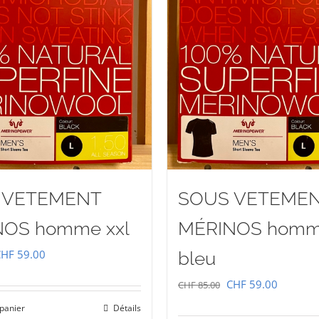
 VETEMENT
SOUS VETEME
OS homme xxl
MÉRINOS homm
e
Le
CHF
59.00
bleu
rix
prix
Le
Le
CHF
59.00
CHF
85.00
nitial
actuel
prix
prix
 panier
Détails
tait :
est :