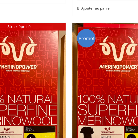
initial
actuel
HF 85.00.
CHF 59.00.
Ajouter au panier
était :
est :
CHF 85.00.
CHF 59.
Stock épuisé
Promo!