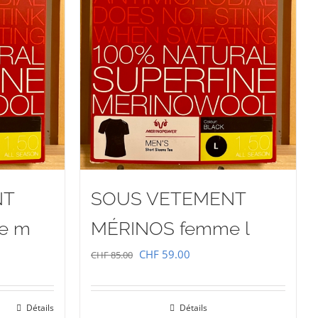
NT
SOUS VETEMENT
e m
MÉRINOS femme l
Le
Le
CHF
59.00
CHF
85.00
prix
prix
initial
actuel
Détails
Détails
était :
est :