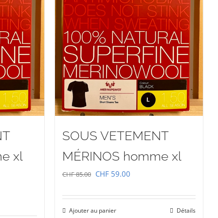
NT
SOUS VETEMENT
e xl
MÉRINOS homme xl
Le
Le
CHF
59.00
CHF
85.00
prix
prix
initial
actuel
Ajouter au panier
Détails
était :
est :