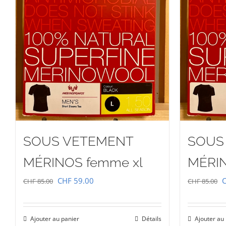
SOUS VETEMENT
SOUS
MÉRINOS femme xl
MÉRI
Le
Le
L
CHF
59.00
CHF
85.00
CHF
85.00
prix
prix
p
initial
actuel
i
Ajouter au panier
Détails
Ajouter au
était :
est :
é