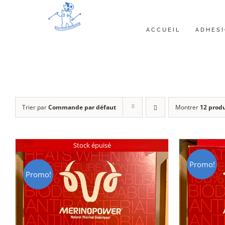
Passer
au
ACCUEIL
ADHES
contenu
Trier par
Commande par défaut
Montrer
12 produ
Stock épuisé
Promo!
Promo!