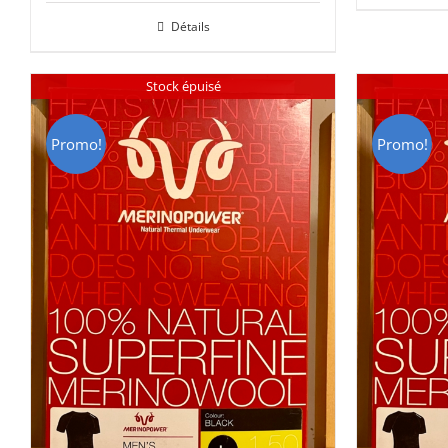
initial
actuel
Détails
C
était :
est :
CHF 85.00.
CHF 59.00.
Stock épuisé
Promo!
Promo!