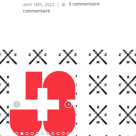
0 commentaire
avril 18th, 2023
|
0
octobre 8t
commentaire
0 comment