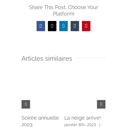
Share This Post, Choose Your
Platform!
Facebook
X
LinkedIn
Tumblr
Pinterest
Articles similaires
Soirée annuelle
La neige arrive!
Assemb
2023
Général
janvier 8th, 2023
|