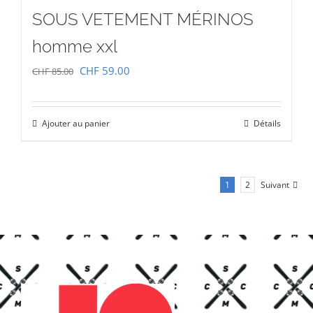
SOUS VETEMENT MÉRINOS
homme xxl
Le
Le
CHF
59.00
CHF
85.00
prix
prix
initial
actuel
Ajouter au panier
Détails
était :
est :
CHF 85.00.
CHF 59.00.
1
2
Suivant