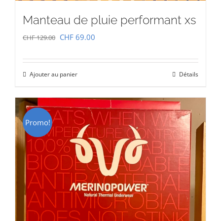
Manteau de pluie performant xs
Le
Le
CHF
69.00
CHF
129.00
prix
prix
initial
actuel
Ajouter au panier
Détails
était :
est :
CHF 129.00.
CHF 69.00.
Promo!