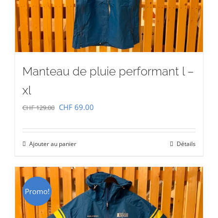
Manteau de pluie performant l –
xl
Le
Le
CHF
69.00
CHF
129.00
prix
prix
initial
actuel
Ajouter au panier
Détails
était :
est :
CHF 129.00.
CHF 69.00.
Promo!