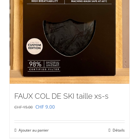
FAUX COL DE SKI taille xs-s
Le
Le
CHF
9.00
CHF
15.00
prix
prix
initial
actuel
Ajouter au panier
Détails
était :
est :