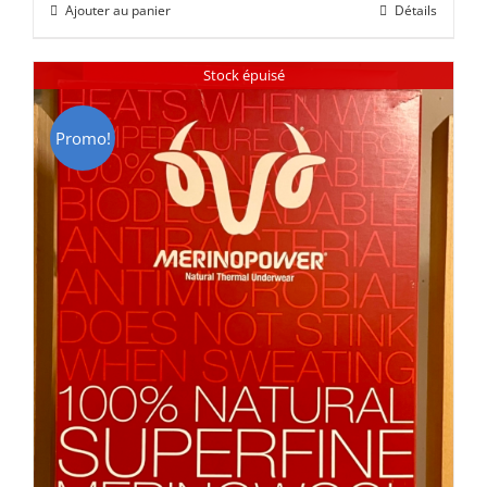
Ajouter au panier
Détails
était :
est :
CHF 85.00.
CHF 59.00.
Stock épuisé
Promo!