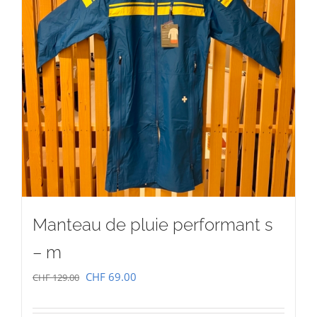
Manteau de pluie performant s
– m
Le
Le
CHF
69.00
CHF
129.00
prix
prix