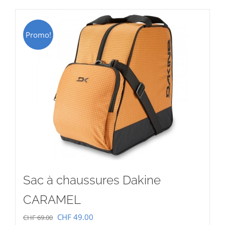
CHF 15.00.
CHF 9.00.
Promo!
Sac à chaussures Dakine
CARAMEL
Le
Le
CHF
49.00
CHF
69.00