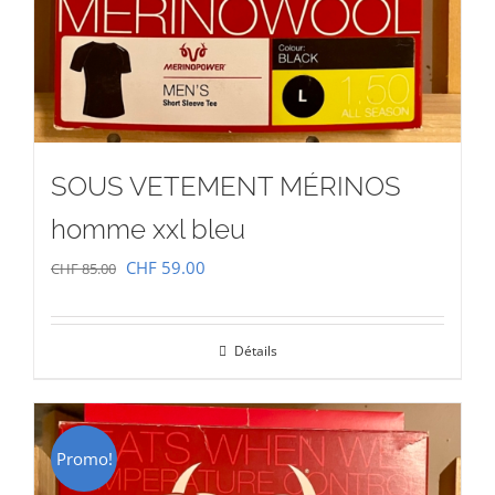
SOUS VETEMENT MÉRINOS
homme xxl bleu
Le
Le
CHF
59.00
CHF
85.00
prix
prix
initial
actuel
Détails
était :
est :
CHF 85.00.
CHF 59.00.
Promo!