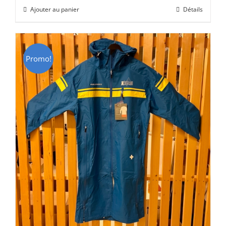
initial
actuel
Ajouter au panier
Détails
était :
est :
CHF 129.00.
CHF 69.00.
Promo!