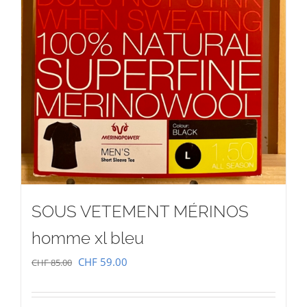
SOUS VETEMENT MÉRINOS
homme xl bleu
Le
Le
CHF
59.00
CHF
85.00
prix
prix
initial
actuel