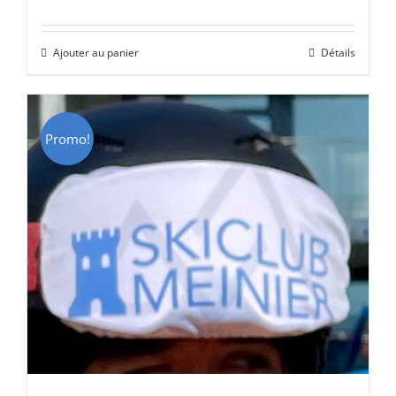
prix
prix
initial
actuel
Ajouter au panier
Détails
était :
est :
CHF 69.00.
CHF 49.00.
Promo!