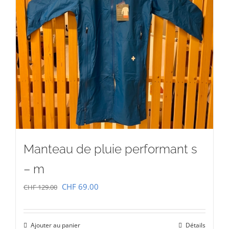
Manteau de pluie performant s
– m
Le
Le
CHF
69.00
CHF
129.00
prix
prix
initial
actuel
Ajouter au panier
Détails