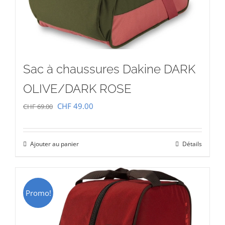
Sac à chaussures Dakine DARK
OLIVE/DARK ROSE
Le
Le
CHF
49.00
CHF
69.00
prix
prix
initial
actuel
Ajouter au panier
Détails
était :
est :
CHF 69.00.
CHF 49.00.
Promo!