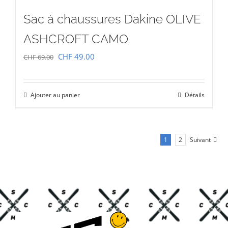
Sac à chaussures Dakine OLIVE
ASHCROFT CAMO
Le
Le
CHF
49.00
CHF
69.00
prix
prix
initial
actuel
Ajouter au panier
Détails
était :
est :
CHF 69.00.
CHF 49.00.
1
2
Suivant