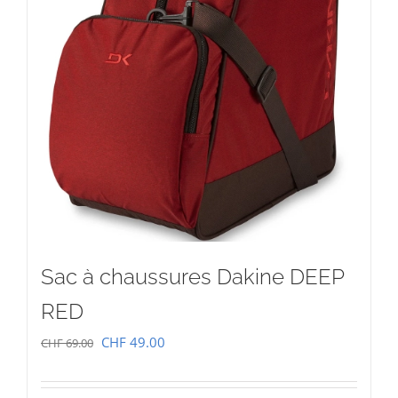
Sac à chaussures Dakine DEEP
RED
Le
Le
CHF
49.00
CHF
69.00
prix
prix
initial
actuel