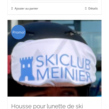
initial
actuel
Ajouter au panier
Détails
était :
est :
CHF 15.00.
CHF 9.00.
Promo!
Housse pour lunette de ski