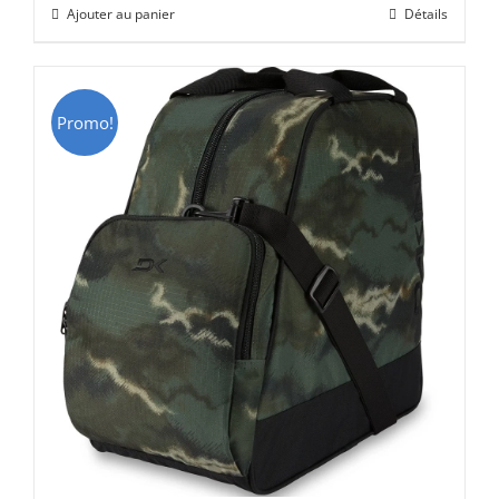
Ajouter au panier
Détails
était :
est :
CHF 69.00.
CHF 49.00.
Promo!