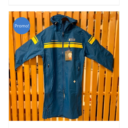
était :
est :
CHF 129.00.
CHF 69.00.
Promo!