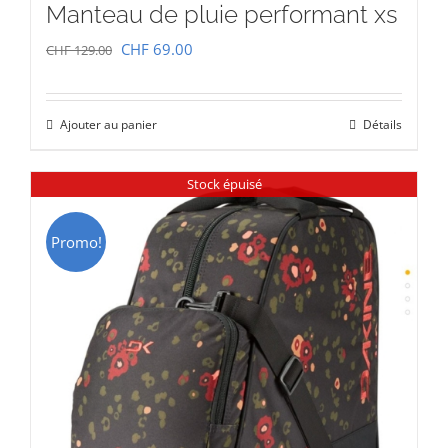
Manteau de pluie performant xs
Le
Le
CHF
69.00
CHF
129.00
prix
prix
initial
actuel
Ajouter au panier
Détails
était :
est :
CHF 129.00.
CHF 69.00.
Stock épuisé
Promo!