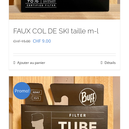
FAUX COL DE SKI taille m-l
Le
Le
CHF
9.00
CHF
15.00
prix
prix
initial
actuel
Ajouter au panier
Détails
était :
est :
CHF 15.00.
CHF 9.00.
Promo!