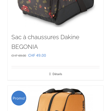
Sac à chaussures Dakine
BEGONIA
Le
Le
CHF
49.00
CHF
69.00
prix
prix
initial
actuel
Détails
était :
est :
CHF 69.00.
CHF 49.00.
Promo!