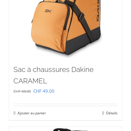
Sac à chaussures Dakine
CARAMEL
Le
Le
CHF
49.00
CHF
69.00
prix
prix
initial
actuel
Ajouter au panier
Détails
était :
est :
CHF 69.00.
CHF 49.00.