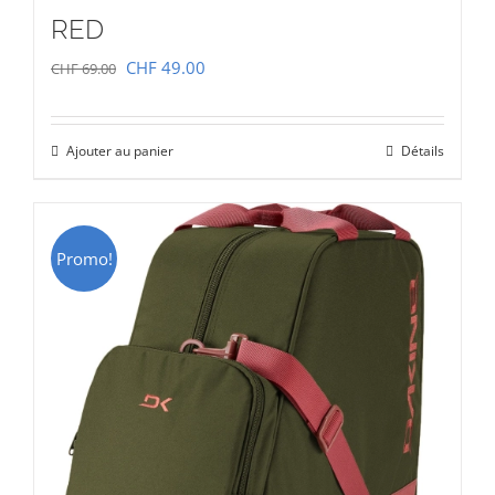
RED
Le
Le
CHF
49.00
CHF
69.00
prix
prix
initial
actuel
Ajouter au panier
Détails
était :
est :
CHF 69.00.
CHF 49.00.
Promo!