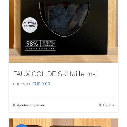
FAUX COL DE SKI taille m-l
Le
Le
CHF
9.00
CHF
15.00
prix
prix
initial
actuel
Ajouter au panier
Détails
était :
est :
CHF 15.00.
CHF 9.00.