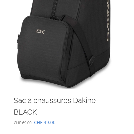
Sac à chaussures Dakine
BLACK
Le
Le
CHF
49.00
CHF
69.00
prix
prix