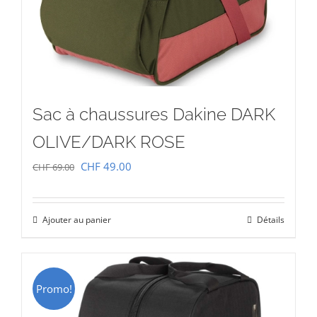
Sac à chaussures Dakine DARK
OLIVE/DARK ROSE
Le
Le
CHF
49.00
CHF
69.00
prix
prix
initial
actuel
Ajouter au panier
Détails
était :
est :
CHF 69.00.
CHF 49.00.
Promo!