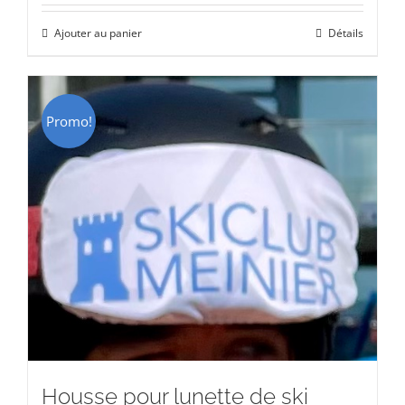
initial
actuel
Ajouter au panier
Détails
était :
est :
CHF 69.00.
CHF 49.00.
Promo!
Housse pour lunette de ski