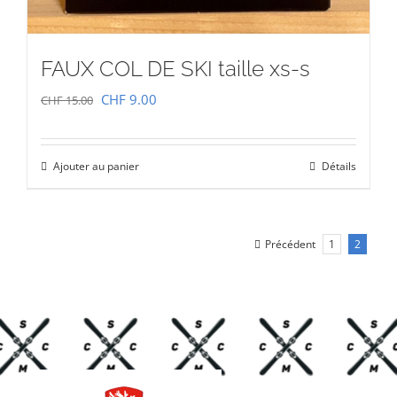
FAUX COL DE SKI taille xs-s
Le
Le
CHF
9.00
CHF
15.00
prix
prix
initial
actuel
Ajouter au panier
Détails
était :
est :
CHF 15.00.
CHF 9.00.
Précédent
1
2