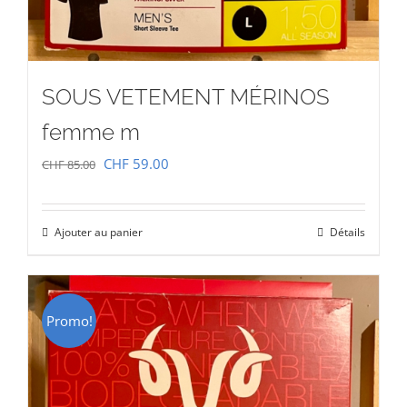
SOUS VETEMENT MÉRINOS
femme m
Le
Le
CHF
59.00
CHF
85.00
prix
prix
initial
actuel
Ajouter au panier
Détails
était :
est :
CHF 85.00.
CHF 59.00.
Promo!