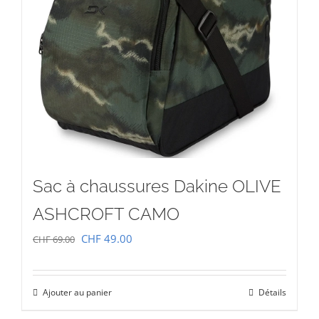
Sac à chaussures Dakine OLIVE
ASHCROFT CAMO
Le
Le
CHF
49.00
CHF
69.00
prix
prix
initial
actuel
Ajouter au panier
Détails
était :
est :