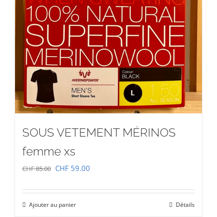
SOUS VETEMENT MÉRINOS
femme xs
Le
Le
CHF
59.00
CHF
85.00
prix
prix
initial
actuel
Ajouter au panier
Détails
était :
est :