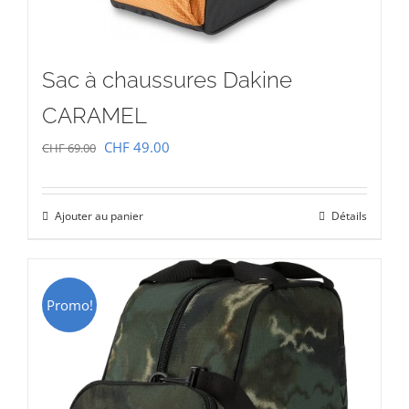
Sac à chaussures Dakine
CARAMEL
Le
Le
CHF
49.00
CHF
69.00
prix
prix
initial
actuel
Ajouter au panier
Détails
était :
est :
CHF 69.00.
CHF 49.00.
Promo!