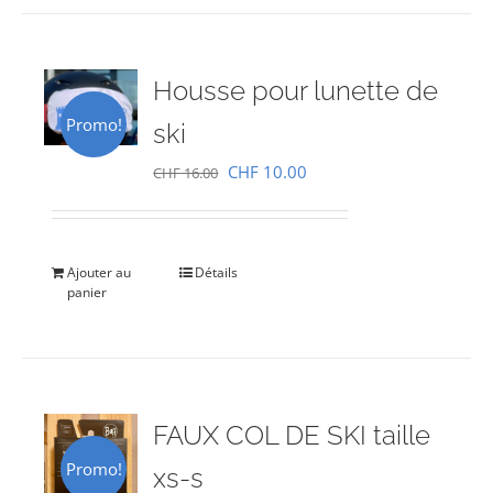
Housse pour lunette de
Promo!
ski
Le
Le
CHF
10.00
CHF
16.00
prix
prix
initial
actuel
était :
est :
Ajouter au
Détails
panier
CHF 16.00.
CHF 10.00.
FAUX COL DE SKI taille
Promo!
xs-s