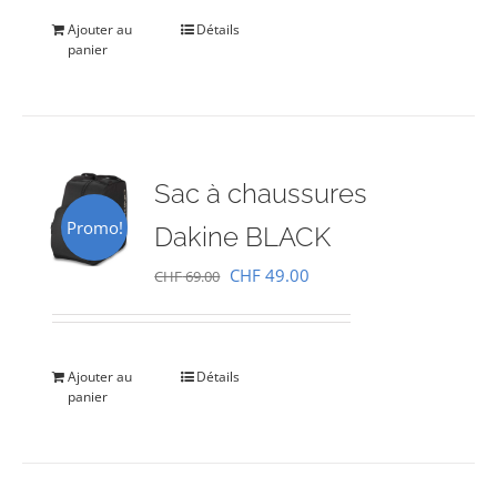
était :
est :
Ajouter au
Détails
panier
CHF 69.00.
CHF 49.00.
Sac à chaussures
Promo!
Dakine BLACK
Le
Le
CHF
49.00
CHF
69.00
prix
prix
initial
actuel
était :
est :
Ajouter au
Détails
panier
CHF 69.00.
CHF 49.00.