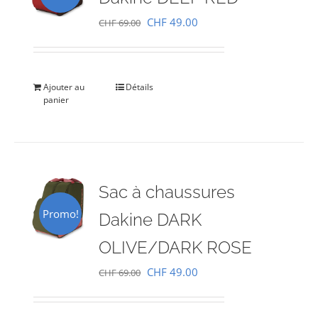
Le
Le
CHF
49.00
CHF
69.00
prix
prix
initial
actuel
était :
est :
Ajouter au
Détails
panier
CHF 69.00.
CHF 49.00.
Sac à chaussures
Promo!
Dakine DARK
OLIVE/DARK ROSE
Le
Le
CHF
49.00
CHF
69.00
prix
prix
initial
actuel