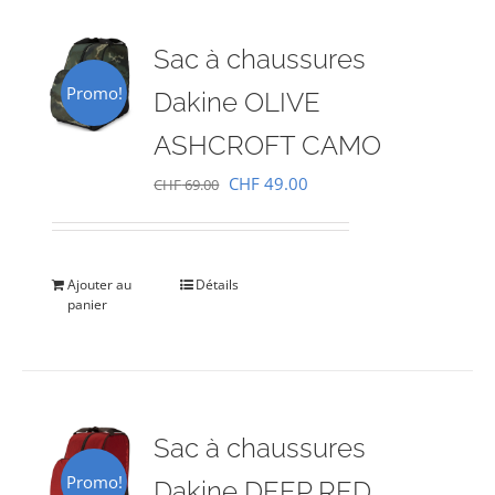
Sac à chaussures
Promo!
Dakine OLIVE
ASHCROFT CAMO
Le
Le
CHF
49.00
CHF
69.00
prix
prix
initial
actuel
était :
est :
Ajouter au
Détails
panier
CHF 69.00.
CHF 49.00.
Sac à chaussures
Promo!
Dakine DEEP RED