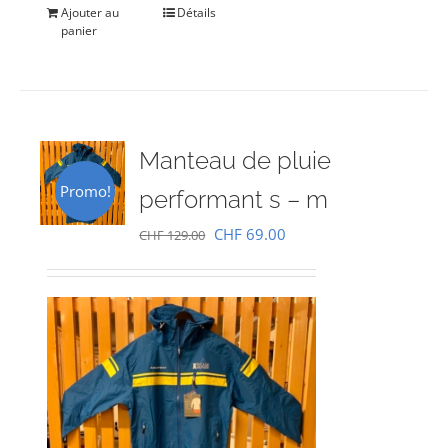
Ajouter au
Détails
panier
Manteau de pluie
Promo!
performant s – m
Le
Le
CHF
69.00
CHF
129.00
prix
prix
initial
actuel
était :
est :
CHF 129.00.
CHF 69.00.