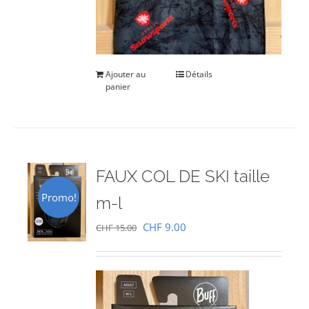
Ajouter au
Détails
panier
FAUX COL DE SKI taille
Promo!
m-l
Le
Le
CHF
9.00
CHF
15.00
prix
prix
initial
actuel
était :
est :