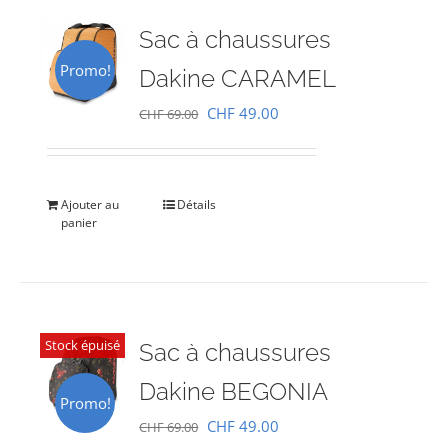
Sac à chaussures
Promo!
Dakine CARAMEL
Le
Le
CHF
49.00
CHF
69.00
prix
prix
initial
actuel
était :
est :
Ajouter au
Détails
panier
CHF 69.00.
CHF 49.00.
Stock épuisé
Sac à chaussures
Dakine BEGONIA
Promo!
Le
Le
CHF
49.00
CHF
69.00