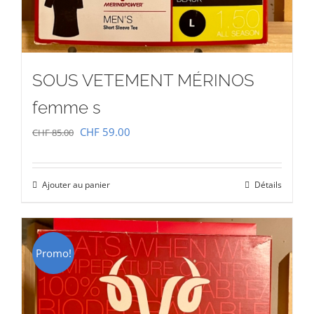
SOUS VETEMENT MÉRINOS
femme s
Le
Le
CHF
59.00
CHF
85.00
prix
prix
initial
actuel
Ajouter au panier
Détails
était :
est :
CHF 85.00.
CHF 59.00.
Promo!