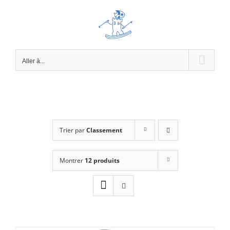
Passer
au
contenu
Aller à...
Trier par
Classement
Montrer
12 produits