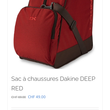
Sac à chaussures Dakine DEEP
RED
Le
Le
CHF
49.00
CHF
69.00
prix
prix