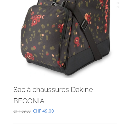
Sac à chaussures Dakine
BEGONIA
Le
Le
CHF
49.00
CHF
69.00
prix
prix
initial
actuel