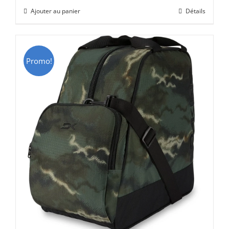
initial
actuel
Ajouter au panier
Détails
était :
est :
CHF 69.00.
CHF 49.00.
Promo!