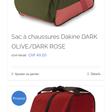
Sac à chaussures Dakine DARK
OLIVE/DARK ROSE
Le
Le
CHF
49.00
CHF
69.00
prix
prix
initial
actuel
Ajouter au panier
Détails
était :
est :
CHF 69.00.
CHF 49.00.
Promo!