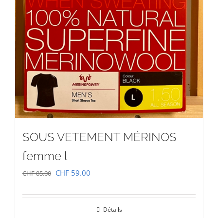
SOUS VETEMENT MÉRINOS
femme l
Le
Le
CHF
59.00
CHF
85.00
prix
prix
initial
actuel
Détails
était :
est :