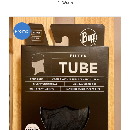
Détails
était :
est :
CHF 69.00.
CHF 49.00.
Promo!