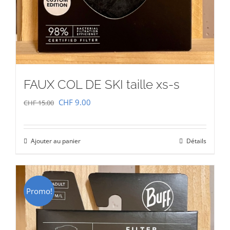
FAUX COL DE SKI taille xs-s
Le
Le
CHF
9.00
CHF
15.00
prix
prix
initial
actuel
Ajouter au panier
Détails
était :
est :
CHF 15.00.
CHF 9.00.
Promo!