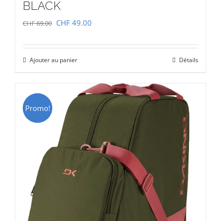
BLACK
Le
Le
CHF
49.00
CHF
69.00
prix
prix
initial
actuel
Ajouter au panier
Détails
était :
est :
CHF 69.00.
CHF 49.00.
Promo!