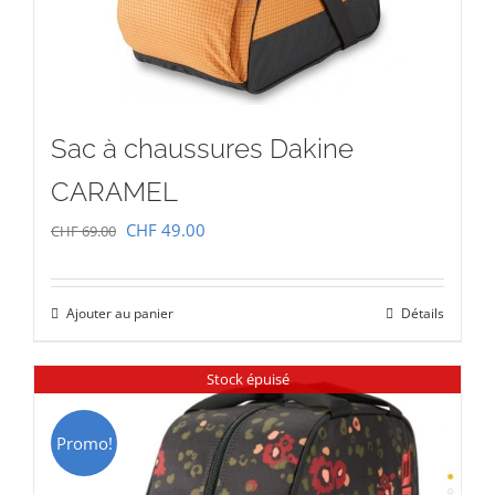
Sac à chaussures Dakine
CARAMEL
Le
Le
CHF
49.00
CHF
69.00
prix
prix
initial
actuel
Ajouter au panier
Détails
était :
est :
CHF 69.00.
CHF 49.00.
Stock épuisé
Promo!