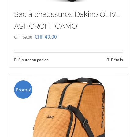
Sac à chaussures Dakine OLIVE
ASHCROFT CAMO
Le
Le
CHF
49.00
CHF
69.00
prix
prix
initial
actuel
Ajouter au panier
Détails
était :
est :
CHF 69.00.
CHF 49.00.
Promo!