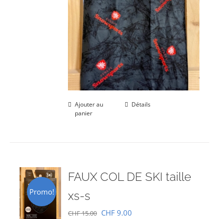
Ajouter au
Détails
panier
FAUX COL DE SKI taille
Promo!
xs-s
Le
Le
CHF
9.00
CHF
15.00