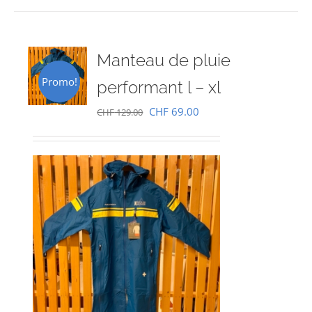
Manteau de pluie
Promo!
performant l – xl
Le
Le
CHF
69.00
CHF
129.00
prix
prix
initial
actuel
était :
est :
CHF 129.00.
CHF 69.00.