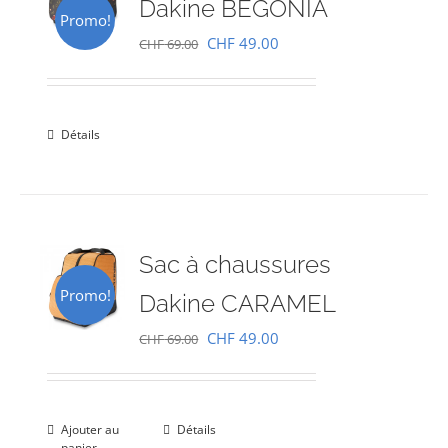
Dakine BEGONIA
Promo!
Le
Le
CHF
49.00
CHF
69.00
prix
prix
initial
actuel
était :
est :
Détails
CHF 69.00.
CHF 49.00.
Sac à chaussures
Promo!
Dakine CARAMEL
Le
Le
CHF
49.00
CHF
69.00
prix
prix
initial
actuel
était :
est :
Ajouter au
Détails
panier