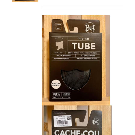
prix
prix
initial
actuel
était :
est :
CHF 15.00.
CHF 9.00.