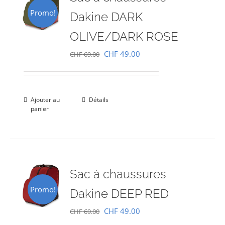
Promo!
Dakine DARK
OLIVE/DARK ROSE
Le
Le
CHF
49.00
CHF
69.00
prix
prix
initial
actuel
était :
est :
Ajouter au
Détails
panier
CHF 69.00.
CHF 49.00.
Sac à chaussures
Promo!
Dakine DEEP RED
Le
Le
CHF
49.00
CHF
69.00