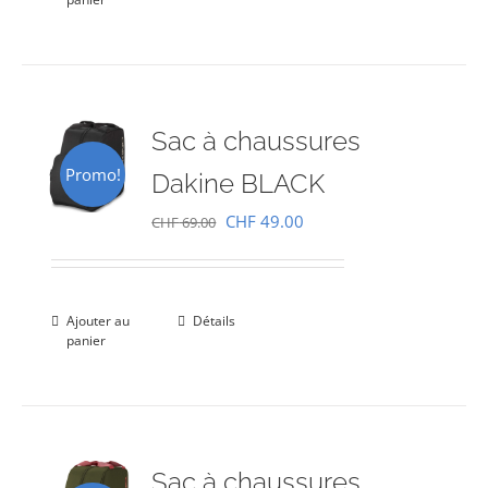
CHF 69.00.
CHF 49.00.
Sac à chaussures
Promo!
Dakine BLACK
Le
Le
CHF
49.00
CHF
69.00
prix
prix
initial
actuel
était :
est :
Ajouter au
Détails
panier
CHF 69.00.
CHF 49.00.
Sac à chaussures