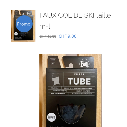
FAUX COL DE SKI taille
Promo!
m-l
Le
Le
CHF
9.00
CHF
15.00
prix
prix
initial
actuel
était :
est :
CHF 15.00.
CHF 9.00.