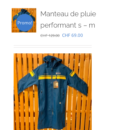
Manteau de pluie
Promo!
performant s – m
Le
Le
CHF
69.00
CHF
129.00
prix
prix
initial
actuel
était :
est :
CHF 129.00.
CHF 69.00.