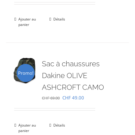
prix
prix
initial
actuel
était :
est :
Ajouter au
Détails
panier
CHF 69.00.
CHF 49.00.
Sac à chaussures
Promo!
Dakine OLIVE
ASHCROFT CAMO
Le
Le
CHF
49.00
CHF
69.00
prix
prix
initial
actuel
était :
est :
Ajouter au
Détails
panier
CHF 69.00.
CHF 49.00.