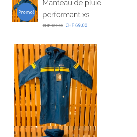
Manteau de pluie
Promo!
performant xs
Le
Le
CHF
69.00
CHF
129.00
prix
prix
initial
actuel
était :
est :
CHF 129.00.
CHF 69.00.