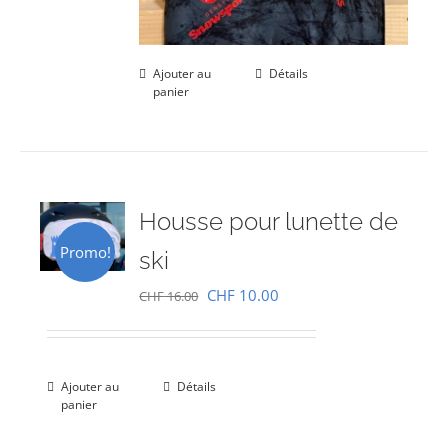
Ajouter au
Détails
panier
Housse pour lunette de
Promo!
ski
Le
Le
CHF
10.00
CHF
16.00
prix
prix
initial
actuel
était :
est :
Ajouter au
Détails
panier
CHF 16.00.
CHF 10.00.