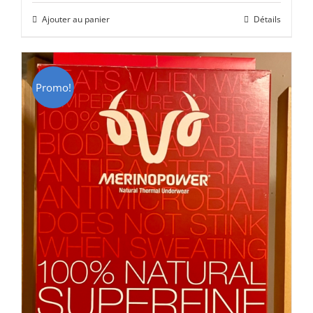
initial
actuel
Ajouter au panier
Détails
était :
est :
CHF 85.00.
CHF 59.00.
Promo!