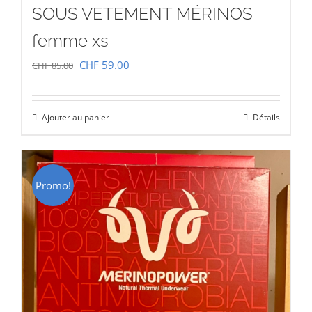
SOUS VETEMENT MÉRINOS
femme xs
Le
Le
CHF
59.00
CHF
85.00
prix
prix
initial
actuel
Ajouter au panier
Détails
était :
est :
CHF 85.00.
CHF 59.00.
Promo!