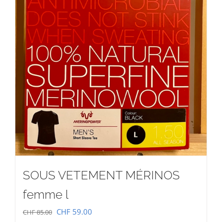
SOUS VETEMENT MÉRINOS
femme l
Le
Le
CHF
59.00
CHF
85.00