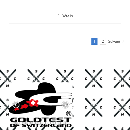
prix
prix
initial
actuel
Détails
était :
est :
CHF 85.00.
CHF 59.00.
1
2
Suivant