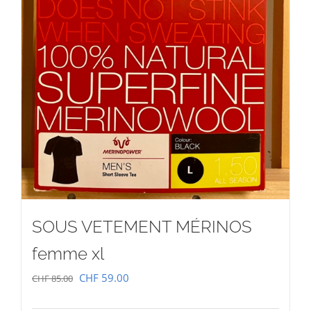
SOUS VETEMENT MÉRINOS
femme xl
Le
Le
CHF
59.00
CHF
85.00
prix
prix