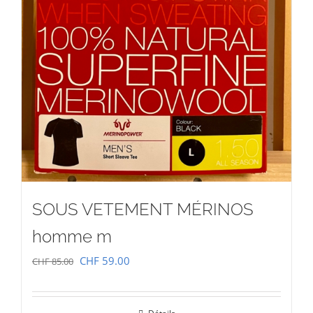
SOUS VETEMENT MÉRINOS
homme m
Le
Le
CHF
59.00
CHF
85.00
prix
prix
initial
actuel