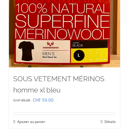
SOUS VETEMENT MÉRINOS
homme xl bleu
Le
Le
CHF
59.00
CHF
85.00
prix
prix
initial
actuel
Ajouter au panier
Détails
était :
est :