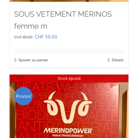
SOUS VETEMENT MÉRINOS
femme m
Le
Le
CHF
59.00
CHF
85.00
prix
prix
initial
actuel
Ajouter au panier
Détails
était :
est :
CHF 85.00.
CHF 59.00.
Stock épuisé
Promo!