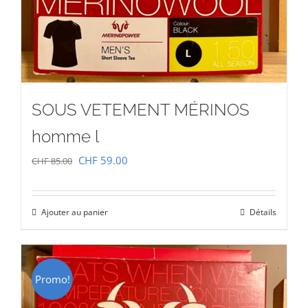
SOUS VETEMENT MÉRINOS
homme l
Le
Le
CHF
59.00
CHF
85.00
prix
prix
initial
actuel
Ajouter au panier
Détails
était :
est :
CHF 85.00.
CHF 59.00.
Promo!