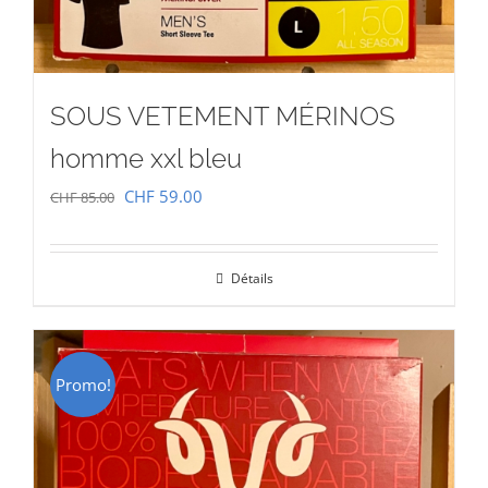
SOUS VETEMENT MÉRINOS
homme xxl bleu
Le
Le
CHF
59.00
CHF
85.00
prix
prix
initial
actuel
Détails
était :
est :
CHF 85.00.
CHF 59.00.
Promo!