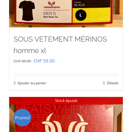
SOUS VETEMENT MÉRINOS
homme xl
Le
Le
CHF
59.00
CHF
85.00
prix
prix
initial
actuel
Ajouter au panier
Détails
était :
est :
CHF 85.00.
CHF 59.00.
Stock épuisé
Promo!