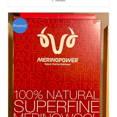
Détails
était :
est :
CHF 85.00.
CHF 59.00.
Promo!