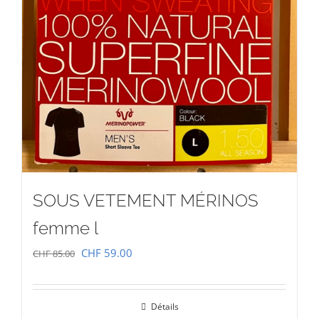
SOUS VETEMENT MÉRINOS
femme l
Le
Le
CHF
59.00
CHF
85.00
prix
prix
initial
actuel
Détails
était :
est :