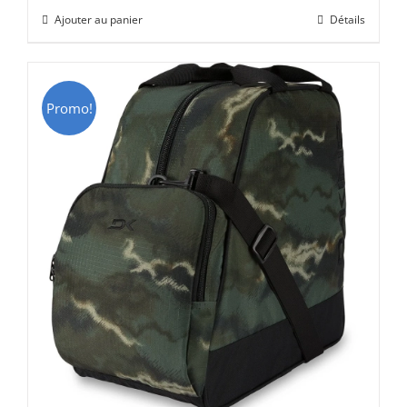
initial
actuel
Ajouter au panier
Détails
était :
est :
CHF 69.00.
CHF 49.00.
Promo!