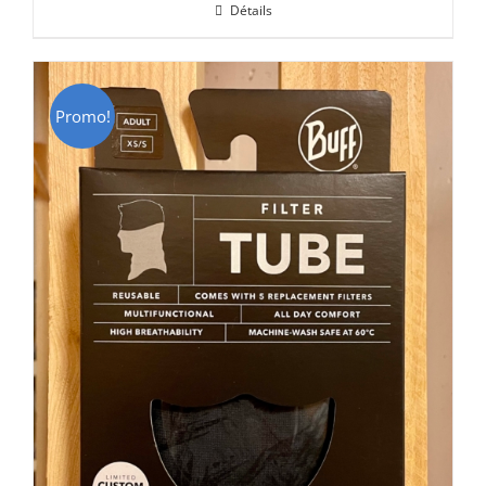
Détails
était :
est :
CHF 69.00.
CHF 49.00.
Promo!