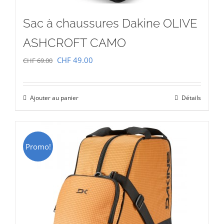
Sac à chaussures Dakine OLIVE
ASHCROFT CAMO
Le
Le
CHF
49.00
CHF
69.00
prix
prix
initial
actuel
Ajouter au panier
Détails
était :
est :
CHF 69.00.
CHF 49.00.
Promo!