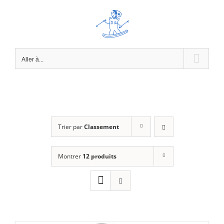
Passer
au
contenu
Aller à...
Trier par
Classement
Montrer
12 produits