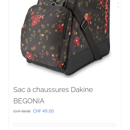
Sac à chaussures Dakine
BEGONIA
Le
Le
CHF
49.00
CHF
69.00
prix
prix
initial
actuel