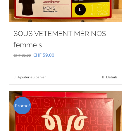
SOUS VETEMENT MÉRINOS
femme s
Le
Le
CHF
59.00
CHF
85.00
prix
prix
initial
actuel
Ajouter au panier
Détails
était :
est :
CHF 85.00.
CHF 59.00.
Promo!