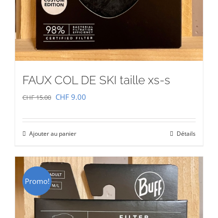
FAUX COL DE SKI taille xs-s
Le
Le
CHF
9.00
CHF
15.00
prix
prix
initial
actuel
Ajouter au panier
Détails
était :
est :
CHF 15.00.
CHF 9.00.
Promo!