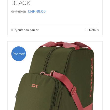
BLACK
Le
Le
CHF
49.00
CHF
69.00
prix
prix
initial
actuel
Ajouter au panier
Détails
était :
est :
CHF 69.00.
CHF 49.00.
Promo!