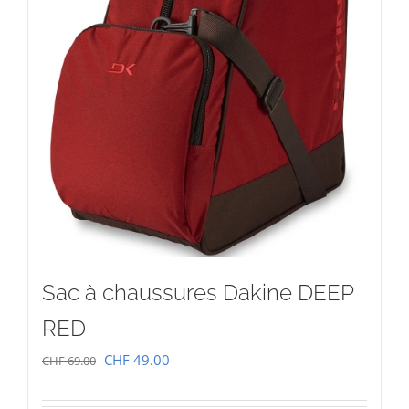
Sac à chaussures Dakine DEEP
RED
Le
Le
CHF
49.00
CHF
69.00
prix
prix