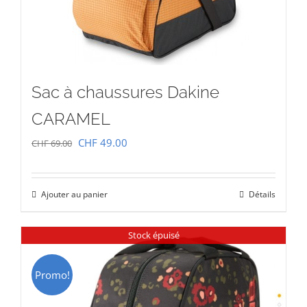
Sac à chaussures Dakine
CARAMEL
Le
Le
CHF
49.00
CHF
69.00
prix
prix
initial
actuel
Ajouter au panier
Détails
était :
est :
CHF 69.00.
CHF 49.00.
Stock épuisé
Promo!