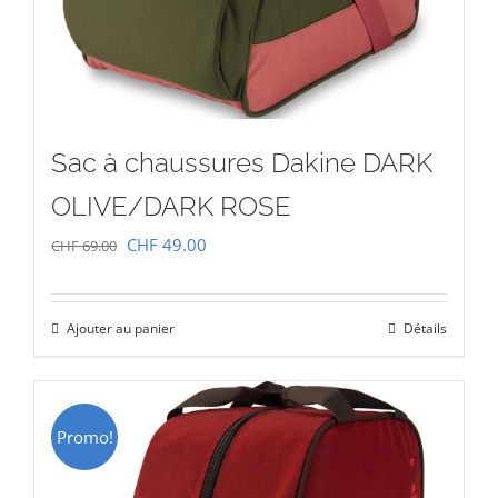
Sac à chaussures Dakine DARK
OLIVE/DARK ROSE
Le
Le
CHF
49.00
CHF
69.00
prix
prix
initial
actuel
Ajouter au panier
Détails
était :
est :
CHF 69.00.
CHF 49.00.
Promo!