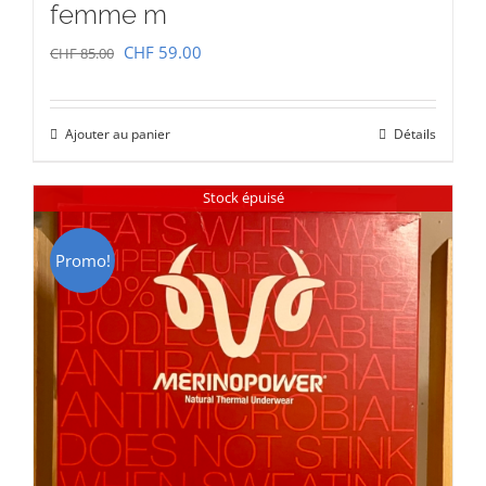
femme m
Le
Le
CHF
59.00
CHF
85.00
prix
prix
initial
actuel
Ajouter au panier
Détails
était :
est :
CHF 85.00.
CHF 59.00.
Stock épuisé
Promo!