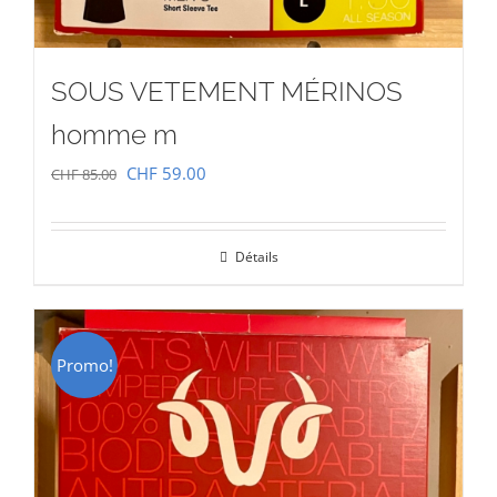
SOUS VETEMENT MÉRINOS
homme m
Le
Le
CHF
59.00
CHF
85.00
prix
prix
initial
actuel
Détails
était :
est :
CHF 85.00.
CHF 59.00.
Promo!