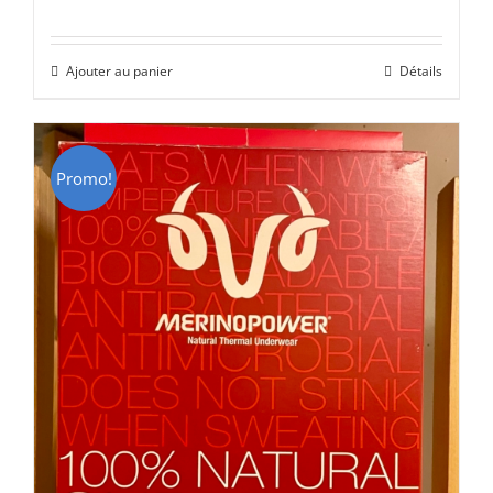
prix
prix
initial
actuel
Ajouter au panier
Détails
était :
est :
CHF 85.00.
CHF 59.00.
Promo!