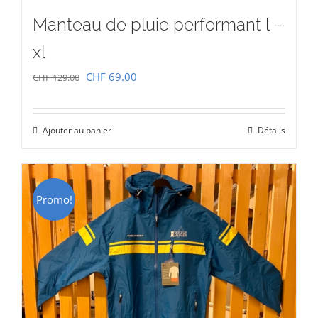
Manteau de pluie performant l –
xl
Le
Le
CHF
69.00
CHF
129.00
prix
prix
initial
actuel
Ajouter au panier
Détails
était :
est :
CHF 129.00.
CHF 69.00.
Promo!