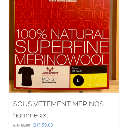
SOUS VETEMENT MÉRINOS
homme xxl
Le
Le
CHF
59.00
CHF
85.00