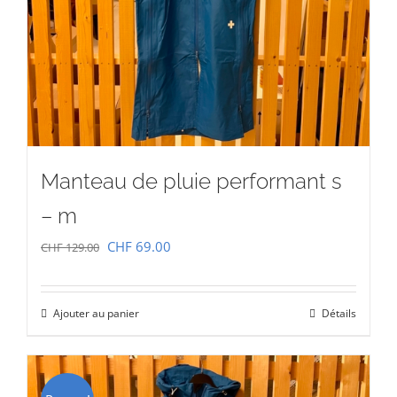
Manteau de pluie performant s
– m
Le
Le
CHF
69.00
CHF
129.00
prix
prix
initial
actuel
Ajouter au panier
Détails
était :
est :
CHF 129.00.
CHF 69.00.