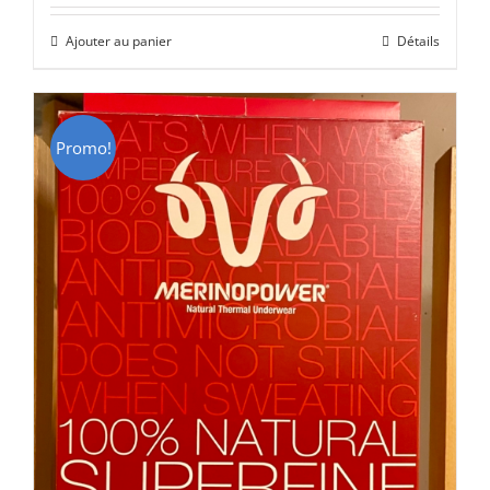
initial
actuel
Ajouter au panier
Détails
était :
est :
CHF 129.00.
CHF 69.00.
Promo!