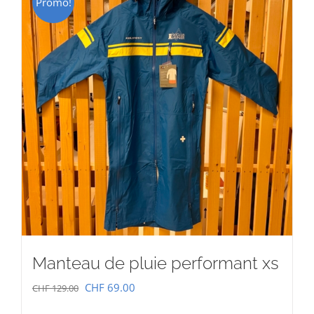
Promo!
Manteau de pluie performant xs
Le
Le
CHF
69.00
CHF
129.00
prix
prix