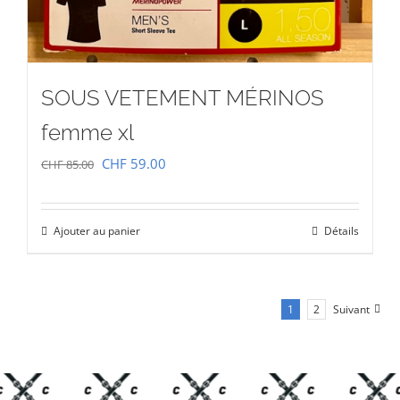
SOUS VETEMENT MÉRINOS
femme xl
Le
Le
CHF
59.00
CHF
85.00
prix
prix
initial
actuel
Ajouter au panier
Détails
était :
est :
CHF 85.00.
CHF 59.00.
1
2
Suivant