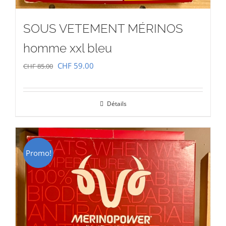
SOUS VETEMENT MÉRINOS
homme xxl bleu
Le
Le
CHF
59.00
CHF
85.00
prix
prix
initial
actuel
Détails
était :
est :
CHF 85.00.
CHF 59.00.
Promo!