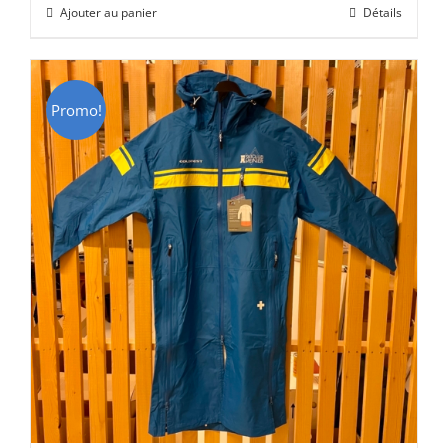
Ajouter au panier
Détails
était :
est :
CHF 16.00.
CHF 10.00.
Promo!