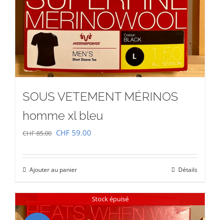
SOUS VETEMENT MÉRINOS
homme xl bleu
Le
Le
CHF
59.00
CHF
85.00
prix
prix
initial
actuel
Ajouter au panier
Détails
était :
est :
CHF 85.00.
CHF 59.00.
Stock épuisé