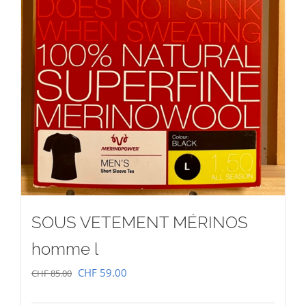
SOUS VETEMENT MÉRINOS
homme l
Le
Le
CHF
59.00
CHF
85.00
prix
prix