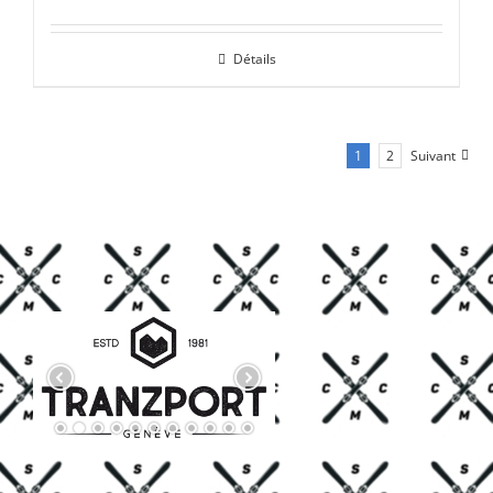
prix
prix
initial
actuel
Détails
était :
est :
CHF 85.00.
CHF 59.00.
1
2
Suivant