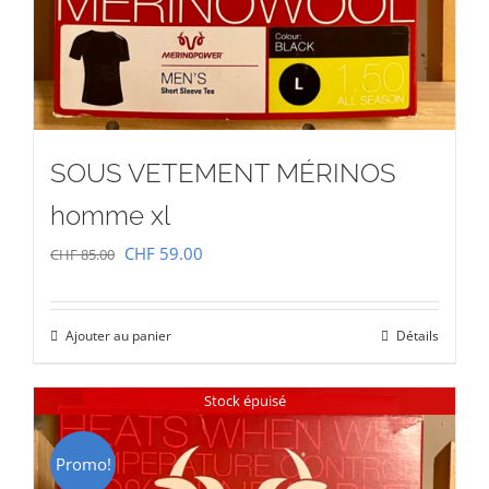
SOUS VETEMENT MÉRINOS
homme xl
Le
Le
CHF
59.00
CHF
85.00
prix
prix
initial
actuel
Ajouter au panier
Détails
était :
est :
CHF 85.00.
CHF 59.00.
Stock épuisé
Promo!