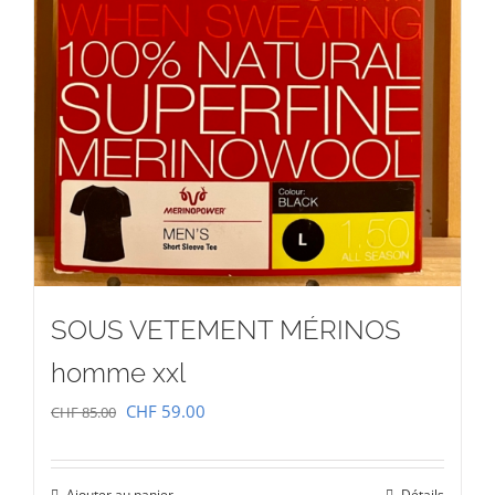
SOUS VETEMENT MÉRINOS
homme xxl
Le
Le
CHF
59.00
CHF
85.00
prix
prix
initial
actuel
Ajouter au panier
Détails