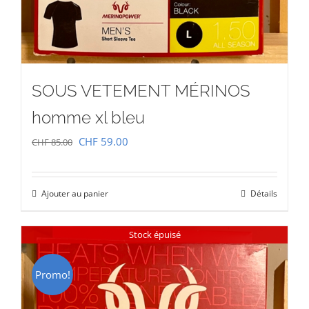
SOUS VETEMENT MÉRINOS
homme xl bleu
Le
Le
CHF
59.00
CHF
85.00
prix
prix
initial
actuel
Ajouter au panier
Détails
était :
est :
CHF 85.00.
CHF 59.00.
Stock épuisé
Promo!