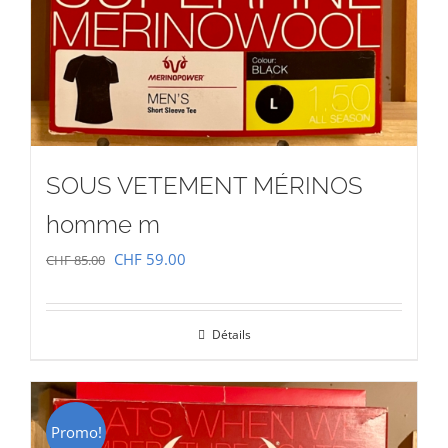
SOUS VETEMENT MÉRINOS
homme m
Le
Le
CHF
59.00
CHF
85.00
prix
prix
initial
actuel
Détails
était :
est :
CHF 85.00.
CHF 59.00.
Promo!