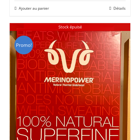
initial
actuel
Ajouter au panier
Détails
était :
est :
CHF 85.00.
CHF 59.00.
Stock épuisé
Promo!