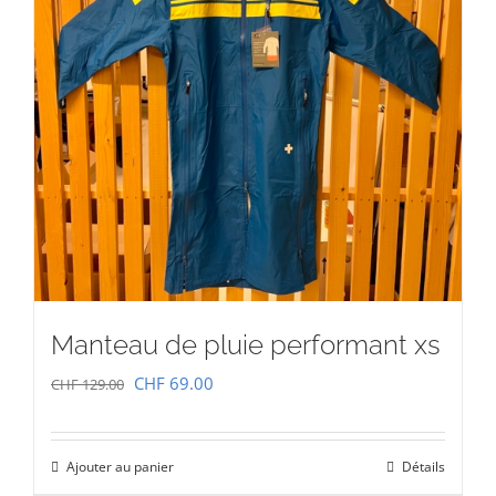
Manteau de pluie performant xs
Le
Le
CHF
69.00
CHF
129.00
prix
prix
initial
actuel
Ajouter au panier
Détails
était :
est :