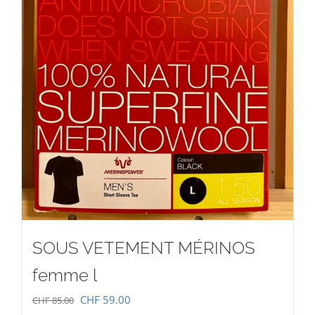
SOUS VETEMENT MÉRINOS
femme l
Le
Le
CHF
59.00
CHF
85.00