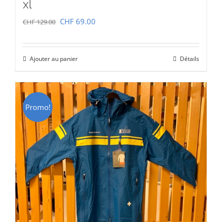
xl
Le
Le
CHF
69.00
CHF
129.00
prix
prix
initial
actuel
Ajouter au panier
Détails
était :
est :
CHF 129.00.
CHF 69.00.
Promo!