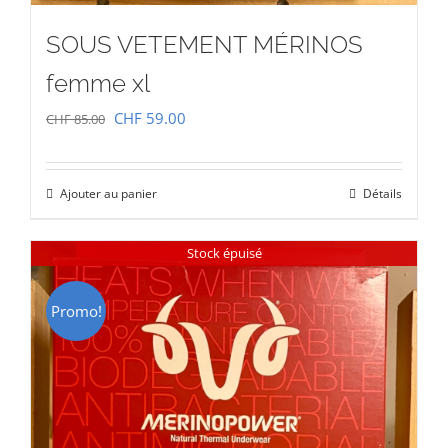
SOUS VETEMENT MÉRINOS
femme xl
Le
Le
CHF
59.00
CHF
85.00
prix
prix
initial
actuel
Ajouter au panier
Détails
était :
est :
CHF 85.00.
CHF 59.00.
Stock épuisé
Promo!