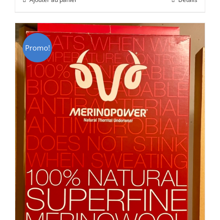
était :
est :
CHF 85.00.
CHF 59.00.
Promo!