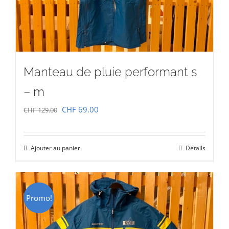
Manteau de pluie performant s
– m
Le
Le
CHF
69.00
CHF
129.00
prix
prix
initial
actuel
Ajouter au panier
Détails
était :
est :
CHF 129.00.
CHF 69.00.
Promo!