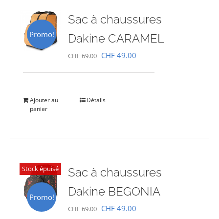
Sac à chaussures
Promo!
Dakine CARAMEL
Le
Le
CHF
49.00
CHF
69.00
prix
prix
initial
actuel
était :
est :
Ajouter au
Détails
panier
CHF 69.00.
CHF 49.00.
Stock épuisé
Sac à chaussures
Dakine BEGONIA
Promo!
Le
Le
CHF
49.00
CHF
69.00