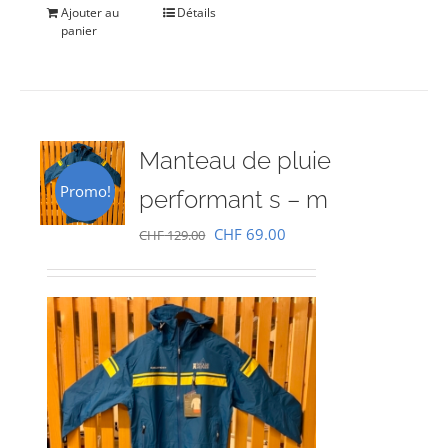
Ajouter au
Détails
panier
Manteau de pluie
Promo!
performant s – m
Le
Le
CHF
69.00
CHF
129.00
prix
prix
initial
actuel
était :
est :
CHF 129.00.
CHF 69.00.