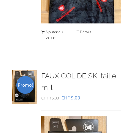
Ajouter au
Détails
panier
FAUX COL DE SKI taille
Promo!
m-l
Le
Le
CHF
9.00
CHF
15.00
prix
prix
initial
actuel
était :
est :