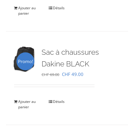
était :
est :
Ajouter au
Détails
panier
CHF 69.00.
CHF 49.00.
Sac à chaussures
Promo!
Dakine BLACK
Le
Le
CHF
49.00
CHF
69.00
prix
prix
initial
actuel
était :
est :
Ajouter au
Détails
panier
CHF 69.00.
CHF 49.00.