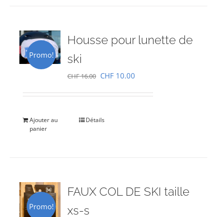
Housse pour lunette de
Promo!
ski
Le
Le
CHF
10.00
CHF
16.00
prix
prix
initial
actuel
était :
est :
Ajouter au
Détails
panier
CHF 16.00.
CHF 10.00.
FAUX COL DE SKI taille
Promo!
xs-s