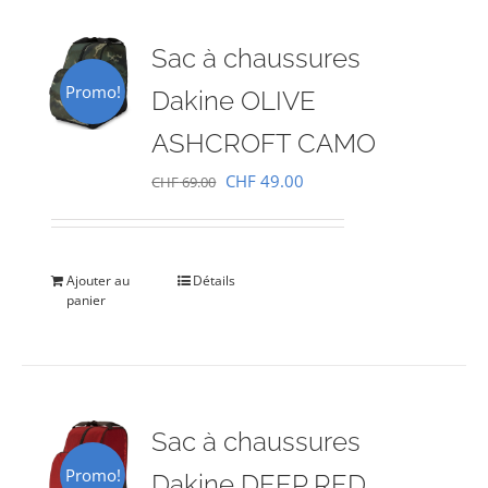
Sac à chaussures
Promo!
Dakine OLIVE
ASHCROFT CAMO
Le
Le
CHF
49.00
CHF
69.00
prix
prix
initial
actuel
était :
est :
Ajouter au
Détails
panier
CHF 69.00.
CHF 49.00.
Sac à chaussures
Promo!
Dakine DEEP RED