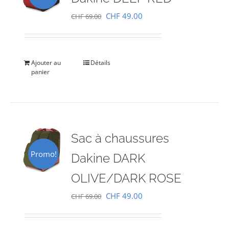
Le
Le
CHF
49.00
CHF
69.00
prix
prix
initial
actuel
était :
est :
Ajouter au
Détails
panier
CHF 69.00.
CHF 49.00.
Sac à chaussures
Promo!
Dakine DARK
OLIVE/DARK ROSE
Le
Le
CHF
49.00
CHF
69.00
prix
prix
initial
actuel