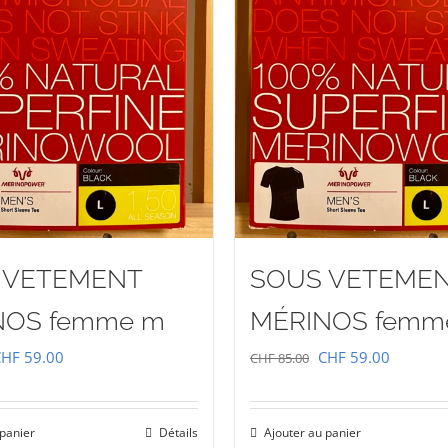
 VETEMENT
SOUS VETEME
NOS femme m
MÉRINOS femm
e
Le
Le
Le
CHF
59.00
CHF
59.00
CHF
85.00
rix
prix
prix
prix
nitial
actuel
initial
actuel
 panier
Détails
Ajouter au panier
tait :
est :
était :
est :