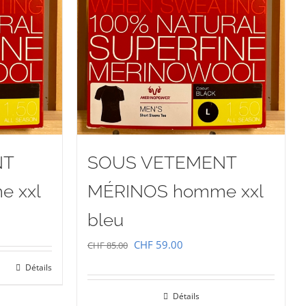
NT
SOUS VETEMENT
 xxl
MÉRINOS homme xxl
bleu
Le
Le
CHF
59.00
CHF
85.00
prix
prix
Détails
initial
actuel
00.
Détails
était :
est :