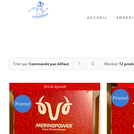
Passer
au
ACCUEIL
ADHES
contenu
Trier par
Commande par défaut
Montrer
12 produ
Stock épuisé
Promo!
Promo!