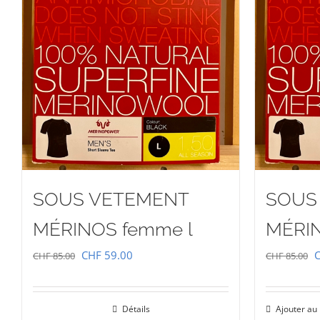
SOUS VETEMENT
SOUS
MÉRINOS femme l
MÉRI
Le
Le
L
CHF
59.00
CHF
85.00
CHF
85.00
prix
prix
p
initial
actuel
i
Détails
Ajouter au
était :
est :
é