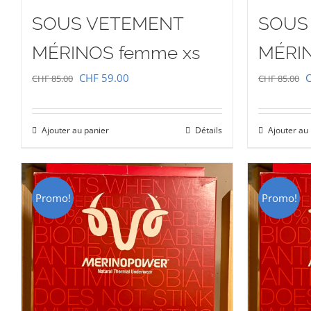
SOUS VETEMENT
SOUS
MÉRINOS femme xs
MÉRI
Le
Le
L
CHF
59.00
CHF
85.00
CHF
85.00
prix
prix
p
initial
actuel
i
Ajouter au panier
Détails
Ajouter au
était :
est :
é
CHF 85.00.
CHF 59.00.
C
Promo!
Promo!