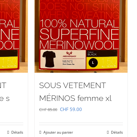
NT
SOUS VETEMENT
e s
MÉRINOS femme xl
Le
Le
CHF
59.00
CHF
85.00
prix
prix
initial
actuel
Détails
Ajouter au panier
Détails
était :
est :