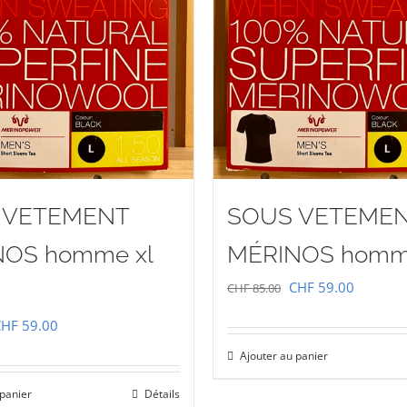
 VETEMENT
SOUS VETEME
NOS homme xl
MÉRINOS homme
Le
Le
CHF
59.00
CHF
85.00
prix
prix
e
Le
CHF
59.00
initial
actuel
rix
prix
Ajouter au panier
était :
est :
nitial
actuel
 panier
Détails
CHF 85.00.
CHF 59.
tait :
est :