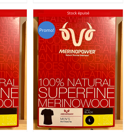
00.
CHF 85.00.
CHF 59.00.
Stock épuisé
Promo!