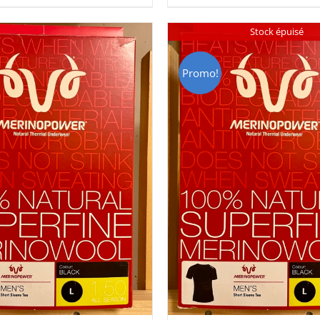
HF 85.00.
CHF 59.00.
CHF 85.00.
CHF 59.
Stock épuisé
Promo!