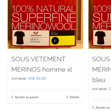
SOUS VETEMENT
SOUS
MÉRINOS homme xl
MÉRI
Le
Le
CHF
59.00
bleu
CHF
85.00
prix
prix
L
CHF
85.00
initial
actuel
p
Ajouter au panier
Détails
était :
est :
i
CHF 85.00.
CHF 59.00.
Ajouter au
é