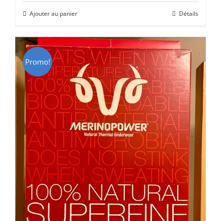
initial
actuel
Ajouter au panier
Détails
était :
est :
CHF 85.00.
CHF 59.00.
Promo!