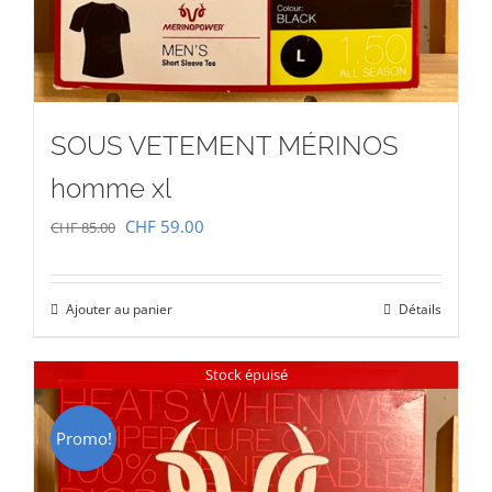
SOUS VETEMENT MÉRINOS
homme xl
Le
Le
CHF
59.00
CHF
85.00
prix
prix
initial
actuel
Ajouter au panier
Détails
était :
est :
CHF 85.00.
CHF 59.00.
Stock épuisé
Promo!