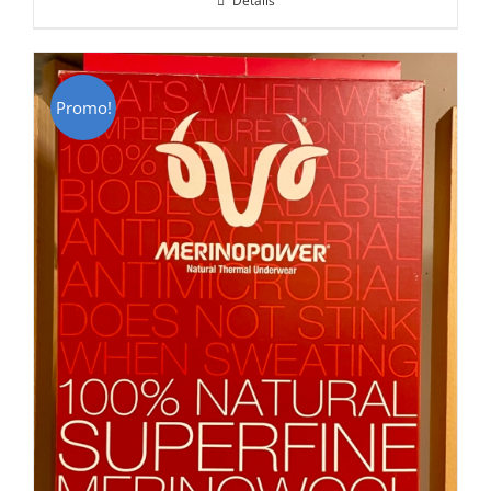
Détails
était :
est :
CHF 85.00.
CHF 59.00.
Promo!