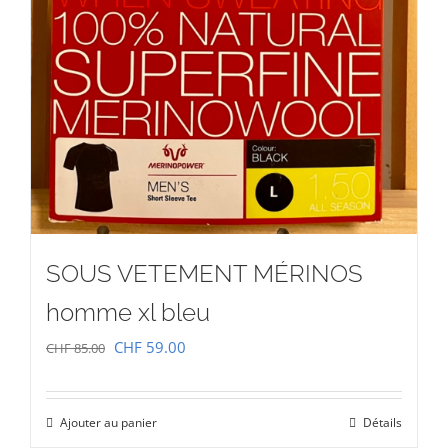
SOUS VETEMENT MÉRINOS
homme xl bleu
Le
Le
CHF
59.00
CHF
85.00
prix
prix
initial
actuel
Ajouter au panier
Détails
était :
est :