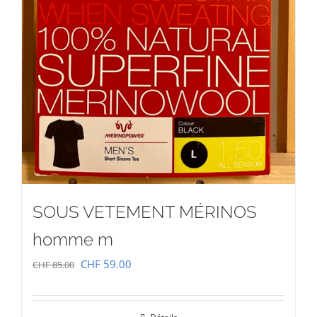
SOUS VETEMENT MÉRINOS
homme m
Le
Le
CHF
59.00
CHF
85.00
prix
prix
initial
actuel