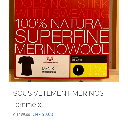
SOUS VETEMENT MÉRINOS
femme xl
Le
Le
CHF
59.00
CHF
85.00
prix
prix