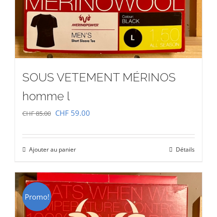
SOUS VETEMENT MÉRINOS
homme l
Le
Le
CHF
59.00
CHF
85.00
prix
prix
initial
actuel
Ajouter au panier
Détails
était :
est :
CHF 85.00.
CHF 59.00.
Promo!