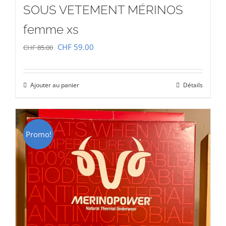
SOUS VETEMENT MÉRINOS
femme xs
Le
Le
CHF
59.00
CHF
85.00
prix
prix
initial
actuel
Ajouter au panier
Détails
était :
est :
CHF 85.00.
CHF 59.00.
Promo!