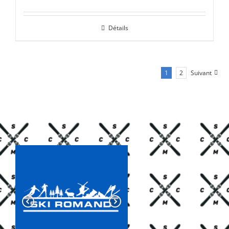
prix
prix
initial
actuel
Détails
était :
est :
CHF 85.00.
CHF 59.00.
1
2
Suivant