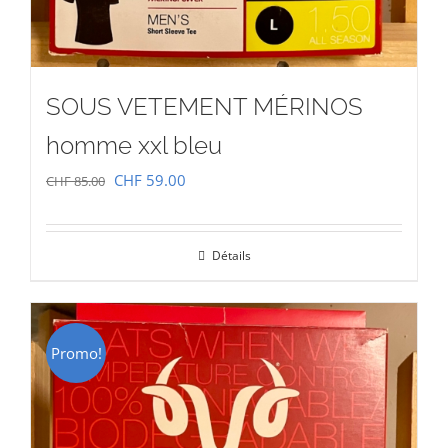
SOUS VETEMENT MÉRINOS
homme xxl bleu
Le
Le
CHF
59.00
CHF
85.00
prix
prix
initial
actuel
Détails
était :
est :
CHF 85.00.
CHF 59.00.
Promo!