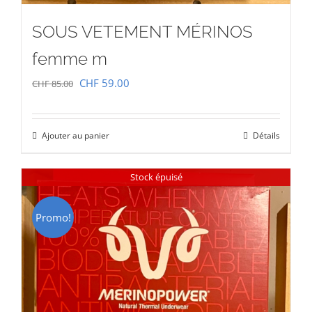
SOUS VETEMENT MÉRINOS
femme m
Le
Le
CHF
59.00
CHF
85.00
prix
prix
initial
actuel
Ajouter au panier
Détails
était :
est :
CHF 85.00.
CHF 59.00.
Stock épuisé
Promo!