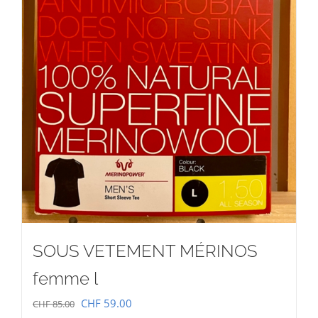
SOUS VETEMENT MÉRINOS
femme l
Le
Le
CHF
59.00
CHF
85.00