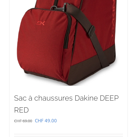
Sac à chaussures Dakine DEEP
RED
Le
Le
CHF
49.00
CHF
69.00
prix
prix