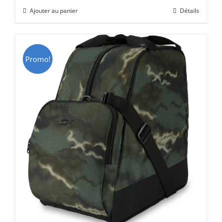
initial
actuel
Ajouter au panier
Détails
était :
est :
CHF 69.00.
CHF 49.00.
Promo!