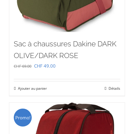
Sac à chaussures Dakine DARK
OLIVE/DARK ROSE
Le
Le
CHF
49.00
CHF
69.00
prix
prix
initial
actuel
Ajouter au panier
Détails
était :
est :
CHF 69.00.
CHF 49.00.
Promo!