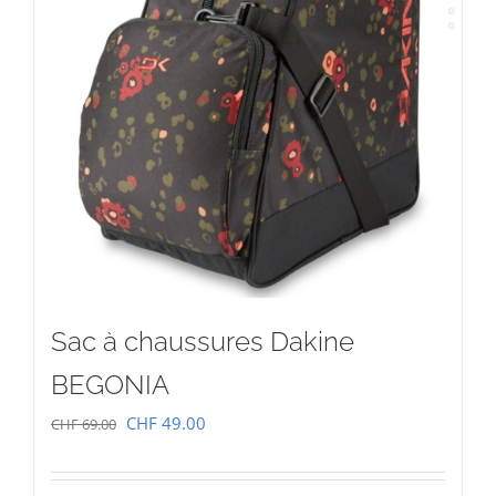
Sac à chaussures Dakine
BEGONIA
Le
Le
CHF
49.00
CHF
69.00
prix
prix
initial
actuel