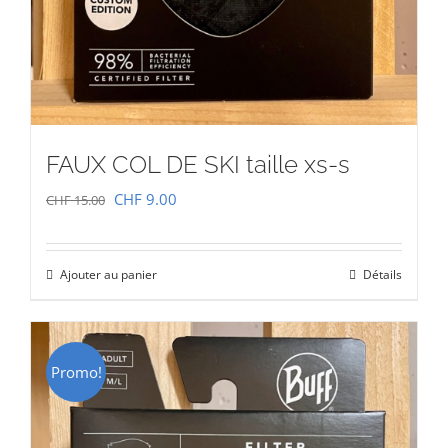
FAUX COL DE SKI taille xs-s
Le
Le
CHF
9.00
CHF
15.00
prix
prix
initial
actuel
Ajouter au panier
Détails
était :
est :
CHF 15.00.
CHF 9.00.
Promo!