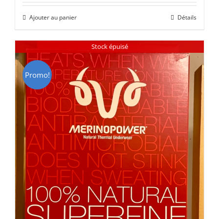
initial
actuel
Ajouter au panier
Détails
était :
est :
CHF 85.00.
CHF 59.00.
Stock épuisé
Promo!