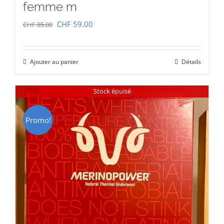
femme m
Le
Le
CHF
59.00
CHF
85.00
prix
prix
initial
actuel
Ajouter au panier
Détails
était :
est :
CHF 85.00.
CHF 59.00.
Stock épuisé
Promo!