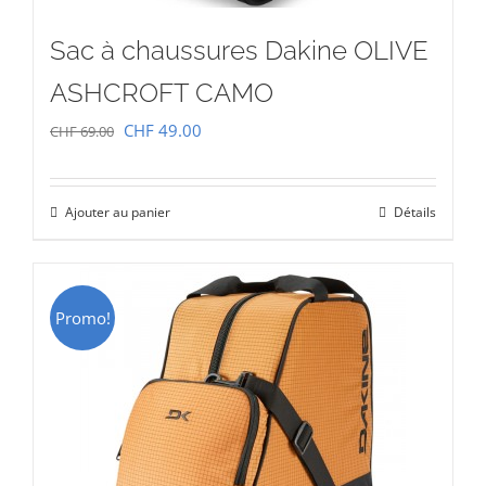
Sac à chaussures Dakine OLIVE
ASHCROFT CAMO
Le
Le
CHF
49.00
CHF
69.00
prix
prix
initial
actuel
Ajouter au panier
Détails
était :
est :
CHF 69.00.
CHF 49.00.
Promo!