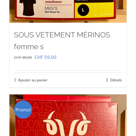
SOUS VETEMENT MÉRINOS
femme s
Le
Le
CHF
59.00
CHF
85.00
prix
prix
initial
actuel
Ajouter au panier
Détails
était :
est :
CHF 85.00.
CHF 59.00.
Promo!