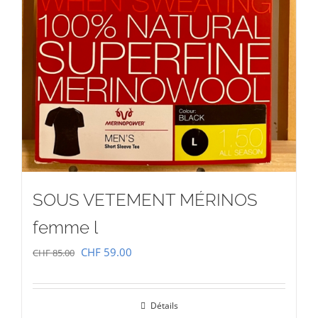
SOUS VETEMENT MÉRINOS
femme l
Le
Le
CHF
59.00
CHF
85.00
prix
prix
initial
actuel
Détails
était :
est :