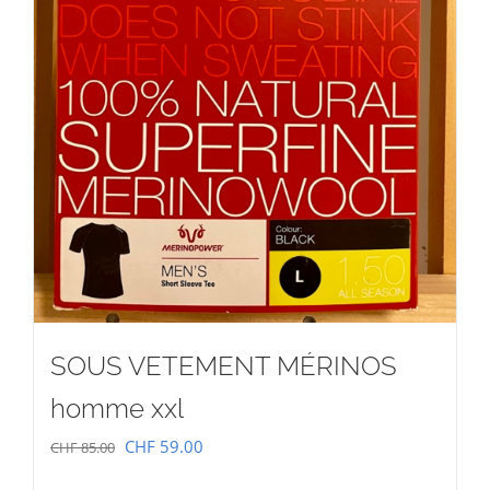
SOUS VETEMENT MÉRINOS
homme xxl
Le
Le
CHF
59.00
CHF
85.00
prix
prix