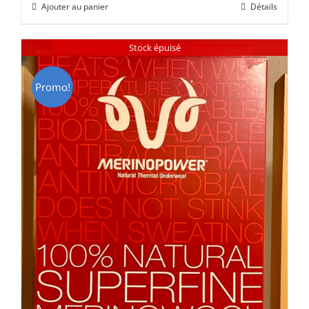
Ajouter au panier
Détails
était :
est :
CHF 85.00.
CHF 59.00.
Stock épuisé
Promo!