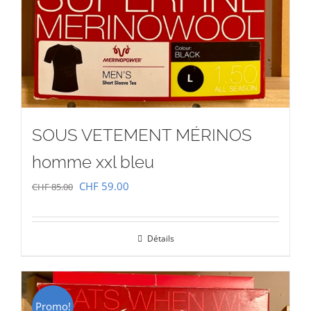
SOUS VETEMENT MÉRINOS
homme xxl bleu
Le
Le
CHF
59.00
CHF
85.00
prix
prix
initial
actuel
Détails
était :
est :
CHF 85.00.
CHF 59.00.
Promo!