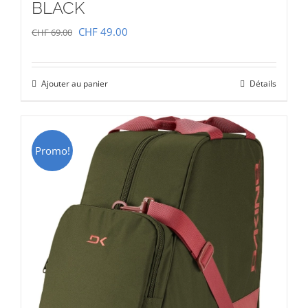
BLACK
Le
Le
CHF
49.00
CHF
69.00
prix
prix
initial
actuel
Ajouter au panier
Détails
était :
est :
CHF 69.00.
CHF 49.00.
Promo!