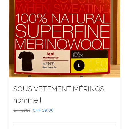
SOUS VETEMENT MÉRINOS
homme l
Le
Le
CHF
59.00
CHF
85.00
prix
prix
initial
actuel