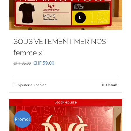
SOUS VETEMENT MÉRINOS
femme xl
Le
Le
CHF
59.00
CHF
85.00
prix
prix
initial
actuel
Ajouter au panier
Détails
était :
est :
CHF 85.00.
CHF 59.00.
Stock épuisé
Promo!