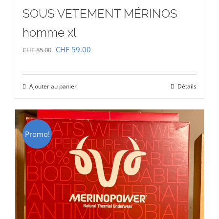
SOUS VETEMENT MÉRINOS
homme xl
Le
Le
CHF
59.00
CHF
85.00
prix
prix
initial
actuel
Ajouter au panier
Détails
était :
est :
CHF 85.00.
CHF 59.00.
Promo!