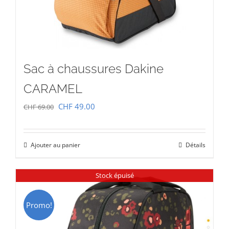
Sac à chaussures Dakine
CARAMEL
Le
Le
CHF
49.00
CHF
69.00
prix
prix
initial
actuel
Ajouter au panier
Détails
était :
est :
CHF 69.00.
CHF 49.00.
Stock épuisé
Promo!