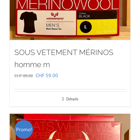
SOUS VETEMENT MÉRINOS
homme m
Le
Le
CHF
59.00
CHF
85.00
prix
prix
initial
actuel
Détails
était :
est :
CHF 85.00.
CHF 59.00.
Promo!