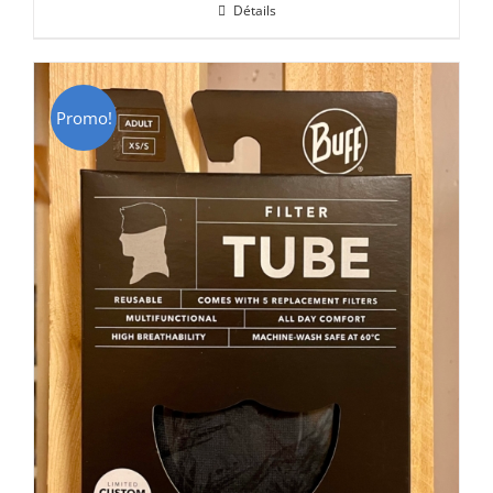
Détails
était :
est :
CHF 69.00.
CHF 49.00.
Promo!