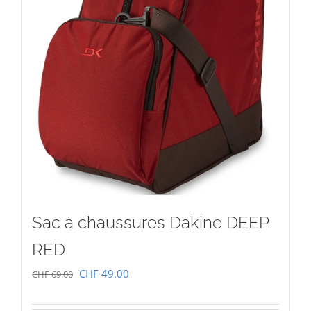
Sac à chaussures Dakine DEEP
RED
Le
Le
CHF
49.00
CHF
69.00
prix
prix