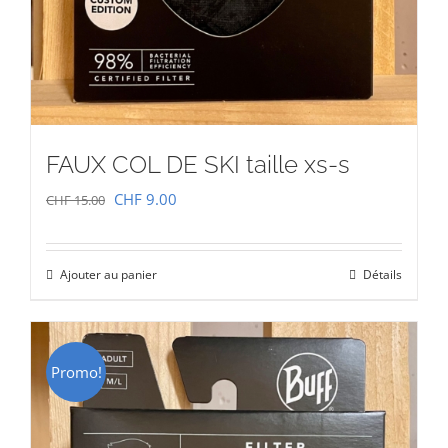
FAUX COL DE SKI taille xs-s
Le
Le
CHF
9.00
CHF
15.00
prix
prix
initial
actuel
Ajouter au panier
Détails
était :
est :
CHF 15.00.
CHF 9.00.
Promo!