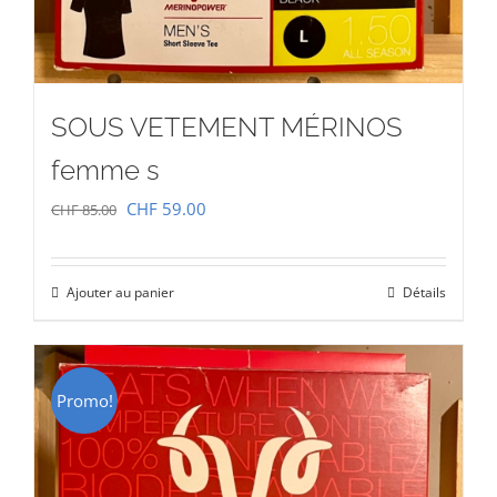
SOUS VETEMENT MÉRINOS
femme s
Le
Le
CHF
59.00
CHF
85.00
prix
prix
initial
actuel
Ajouter au panier
Détails
était :
est :
CHF 85.00.
CHF 59.00.
Promo!