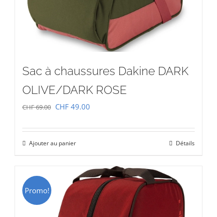
Sac à chaussures Dakine DARK
OLIVE/DARK ROSE
Le
Le
CHF
49.00
CHF
69.00
prix
prix
initial
actuel
Ajouter au panier
Détails
était :
est :
CHF 69.00.
CHF 49.00.
Promo!