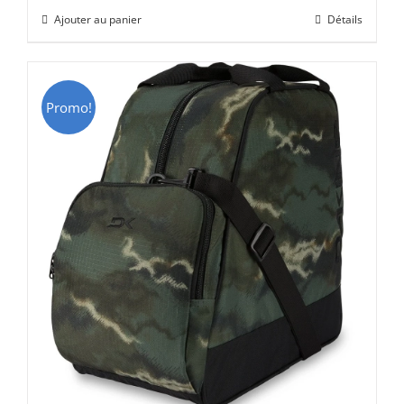
initial
actuel
Ajouter au panier
Détails
était :
est :
CHF 69.00.
CHF 49.00.
Promo!