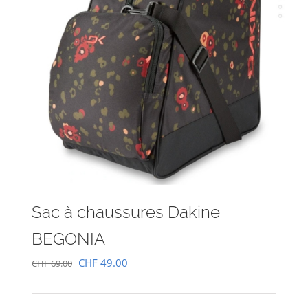
Sac à chaussures Dakine
BEGONIA
Le
Le
CHF
49.00
CHF
69.00
prix
prix
initial
actuel