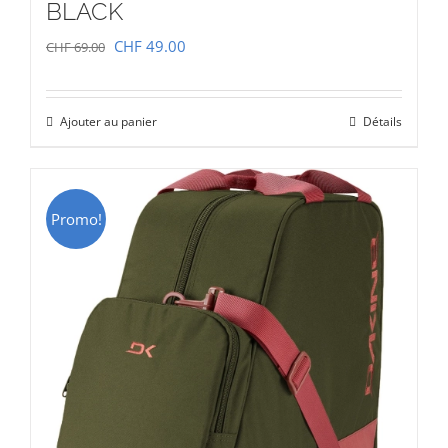
BLACK
Le
Le
CHF
49.00
CHF
69.00
prix
prix
initial
actuel
Ajouter au panier
Détails
était :
est :
CHF 69.00.
CHF 49.00.
Promo!