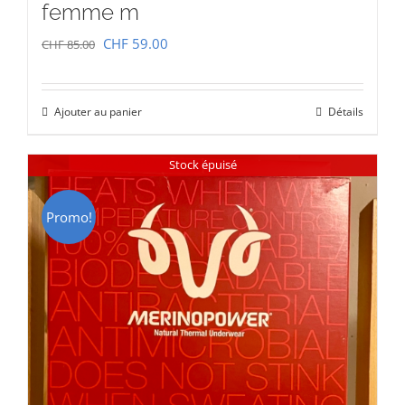
femme m
Le
Le
CHF
59.00
CHF
85.00
prix
prix
initial
actuel
Ajouter au panier
Détails
était :
est :
CHF 85.00.
CHF 59.00.
Stock épuisé
Promo!