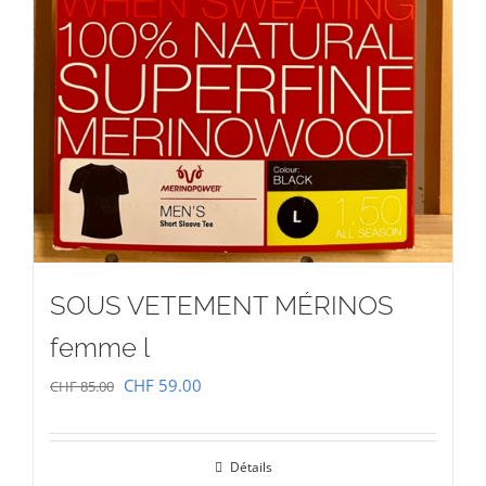
SOUS VETEMENT MÉRINOS
femme l
Le
Le
CHF
59.00
CHF
85.00
prix
prix
initial
actuel
Détails
était :
est :