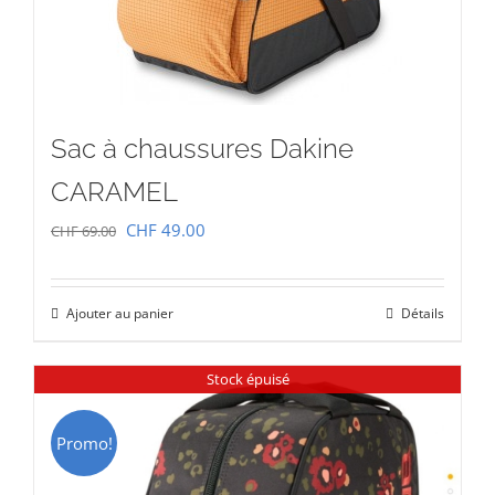
Sac à chaussures Dakine
CARAMEL
Le
Le
CHF
49.00
CHF
69.00
prix
prix
initial
actuel
Ajouter au panier
Détails
était :
est :
CHF 69.00.
CHF 49.00.
Stock épuisé
Promo!