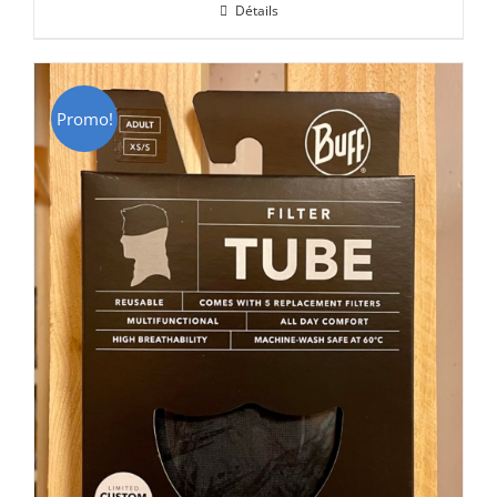
Détails
était :
est :
CHF 69.00.
CHF 49.00.
Promo!