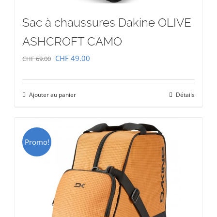
Sac à chaussures Dakine OLIVE
ASHCROFT CAMO
Le
Le
CHF
49.00
CHF
69.00
prix
prix
initial
actuel
Ajouter au panier
Détails
était :
est :
CHF 69.00.
CHF 49.00.
Promo!