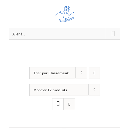
Passer
au
contenu
Aller à...
Trier par
Classement
Montrer
12 produits