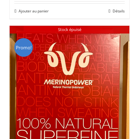
initial
actuel
Ajouter au panier
Détails
était :
est :
CHF 85.00.
CHF 59.00.
Stock épuisé
Promo!