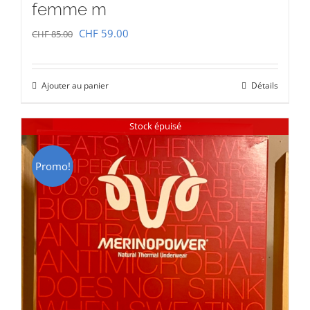
femme m
Le
Le
CHF
59.00
CHF
85.00
prix
prix
initial
actuel
Ajouter au panier
Détails
était :
est :
CHF 85.00.
CHF 59.00.
Stock épuisé
Promo!