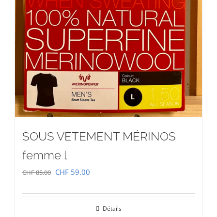
SOUS VETEMENT MÉRINOS
femme l
Le
Le
CHF
59.00
CHF
85.00
prix
prix
initial
actuel
Détails
était :
est :