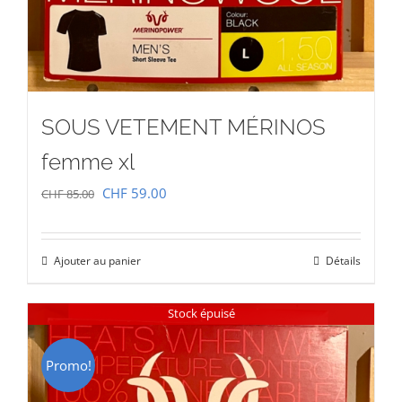
SOUS VETEMENT MÉRINOS
femme xl
Le
Le
CHF
59.00
CHF
85.00
prix
prix
initial
actuel
Ajouter au panier
Détails
était :
est :
CHF 85.00.
CHF 59.00.
Stock épuisé
Promo!