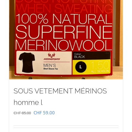
SOUS VETEMENT MÉRINOS
homme l
Le
Le
CHF
59.00
CHF
85.00
prix
prix
initial
actuel