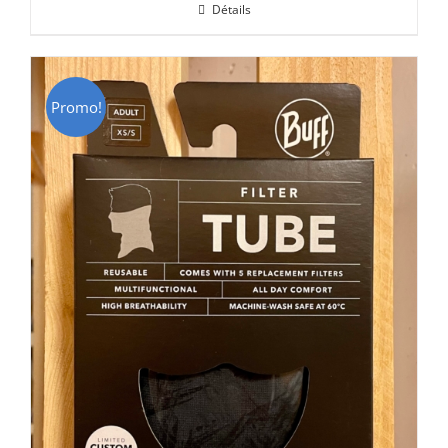
Détails
était :
est :
CHF 69.00.
CHF 49.00.
Promo!