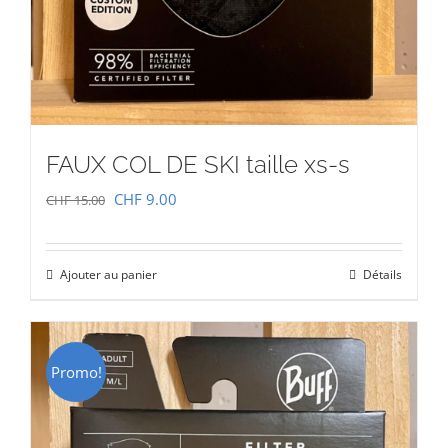
FAUX COL DE SKI taille xs-s
Le
Le
CHF
9.00
CHF
15.00
prix
prix
initial
actuel
Ajouter au panier
Détails
était :
est :
CHF 15.00.
CHF 9.00.
Promo!