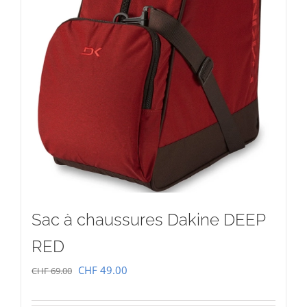
Sac à chaussures Dakine DEEP
RED
Le
Le
CHF
49.00
CHF
69.00
prix
prix