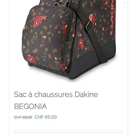
Sac à chaussures Dakine
BEGONIA
Le
Le
CHF
49.00
CHF
69.00
prix
prix
initial
actuel