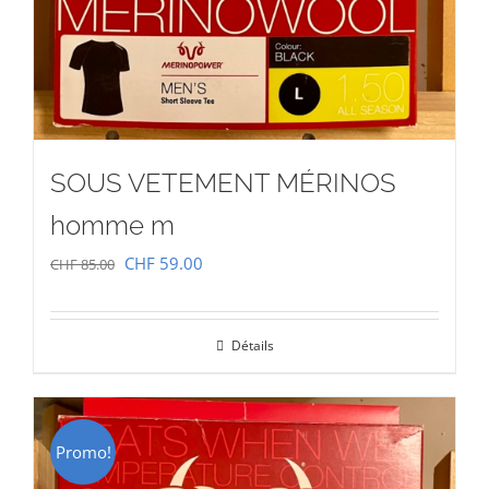
SOUS VETEMENT MÉRINOS
homme m
Le
Le
CHF
59.00
CHF
85.00
prix
prix
initial
actuel
Détails
était :
est :
CHF 85.00.
CHF 59.00.
Promo!