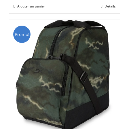
initial
actuel
Ajouter au panier
Détails
était :
est :
CHF 69.00.
CHF 49.00.
Promo!