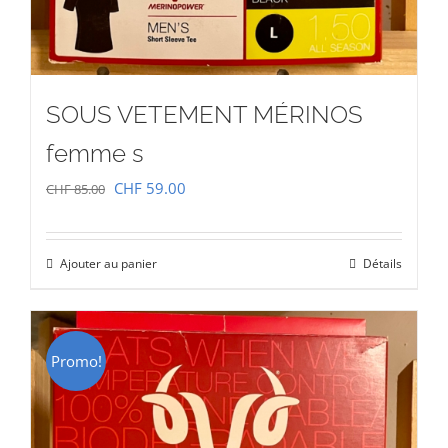
SOUS VETEMENT MÉRINOS
femme s
Le
Le
CHF
59.00
CHF
85.00
prix
prix
initial
actuel
Ajouter au panier
Détails
était :
est :
CHF 85.00.
CHF 59.00.
Promo!