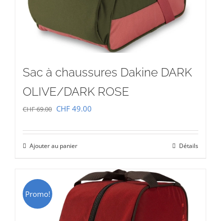
Sac à chaussures Dakine DARK
OLIVE/DARK ROSE
Le
Le
CHF
49.00
CHF
69.00
prix
prix
initial
actuel
Ajouter au panier
Détails
était :
est :
CHF 69.00.
CHF 49.00.
Promo!