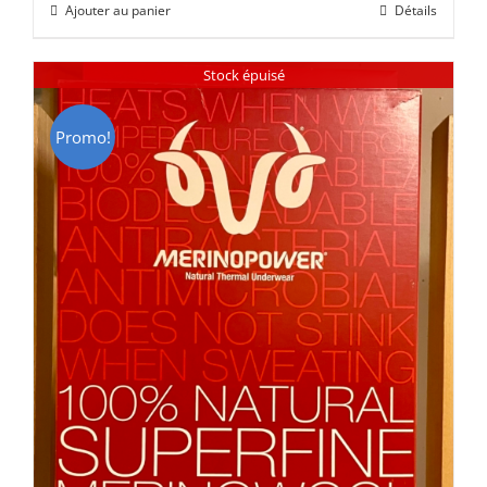
Ajouter au panier
Détails
était :
est :
CHF 85.00.
CHF 59.00.
Stock épuisé
Promo!