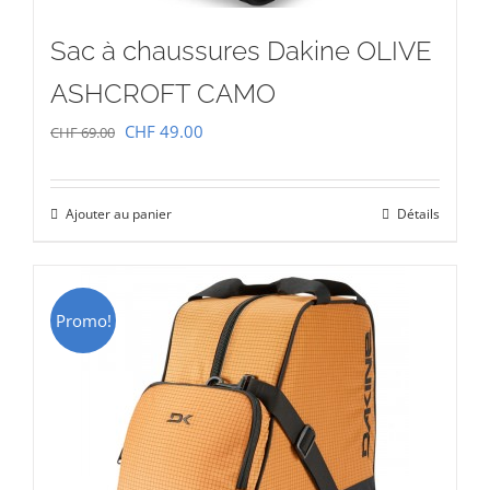
Sac à chaussures Dakine OLIVE
ASHCROFT CAMO
Le
Le
CHF
49.00
CHF
69.00
prix
prix
initial
actuel
Ajouter au panier
Détails
était :
est :
CHF 69.00.
CHF 49.00.
Promo!