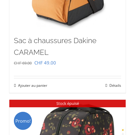
Sac à chaussures Dakine
CARAMEL
Le
Le
CHF
49.00
CHF
69.00
prix
prix
initial
actuel
Ajouter au panier
Détails
était :
est :
CHF 69.00.
CHF 49.00.
Stock épuisé
Promo!