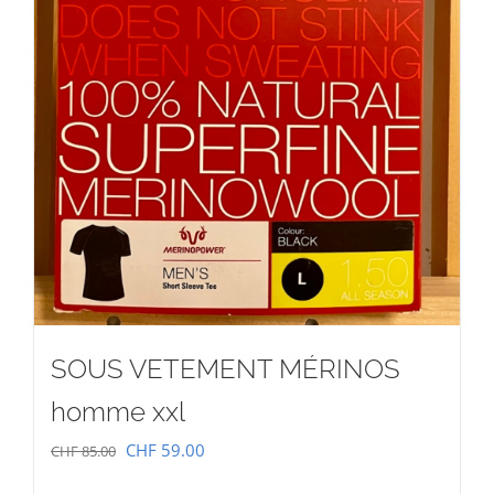
SOUS VETEMENT MÉRINOS
homme xxl
Le
Le
CHF
59.00
CHF
85.00
prix
prix