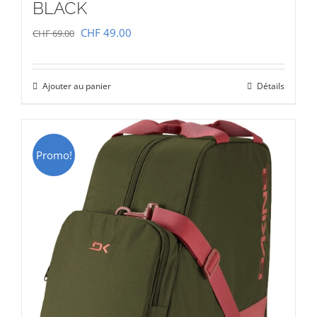
BLACK
Le
Le
CHF
49.00
CHF
69.00
prix
prix
initial
actuel
Ajouter au panier
Détails
était :
est :
CHF 69.00.
CHF 49.00.
Promo!