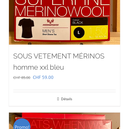
SOUS VETEMENT MÉRINOS
homme xxl bleu
Le
Le
CHF
59.00
CHF
85.00
prix
prix
initial
actuel
Détails
était :
est :
CHF 85.00.
CHF 59.00.
Promo!