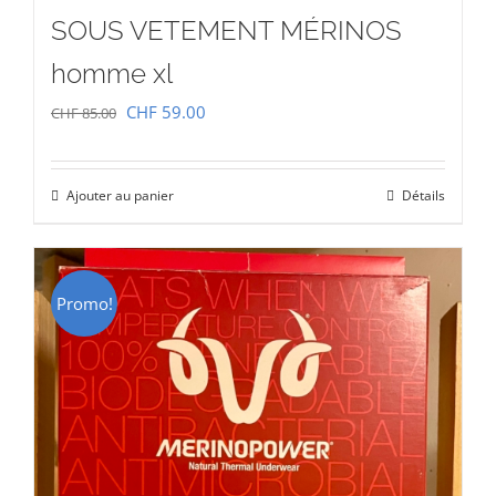
SOUS VETEMENT MÉRINOS
homme xl
Le
Le
CHF
59.00
CHF
85.00
prix
prix
initial
actuel
Ajouter au panier
Détails
était :
est :
CHF 85.00.
CHF 59.00.
Promo!