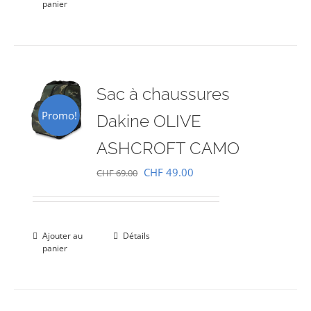
panier
CHF 69.00.
CHF 49.00.
Sac à chaussures
Promo!
Dakine OLIVE
ASHCROFT CAMO
Le
Le
CHF
49.00
CHF
69.00
prix
prix
initial
actuel
était :
est :
Ajouter au
Détails
panier
CHF 69.00.
CHF 49.00.