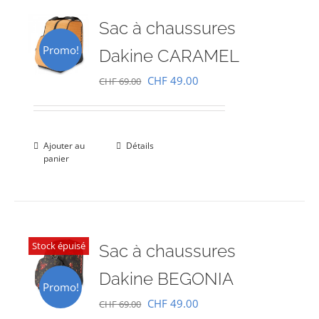
Sac à chaussures
Promo!
Dakine CARAMEL
Le
Le
CHF
49.00
CHF
69.00
prix
prix
initial
actuel
était :
est :
Ajouter au
Détails
panier
CHF 69.00.
CHF 49.00.
Stock épuisé
Sac à chaussures
Dakine BEGONIA
Promo!
Le
Le
CHF
49.00
CHF
69.00