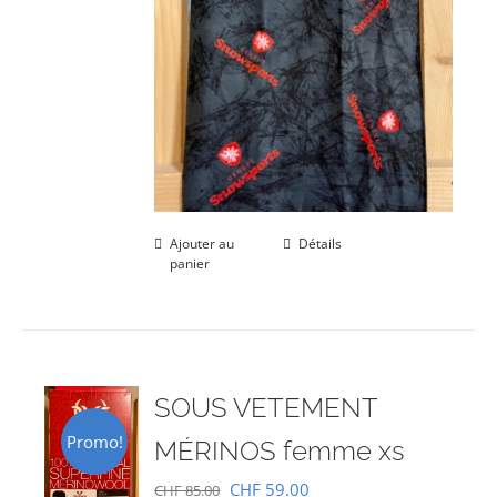
Ajouter au
Détails
panier
SOUS VETEMENT
Promo!
MÉRINOS femme xs
Le
Le
CHF
59.00
CHF
85.00