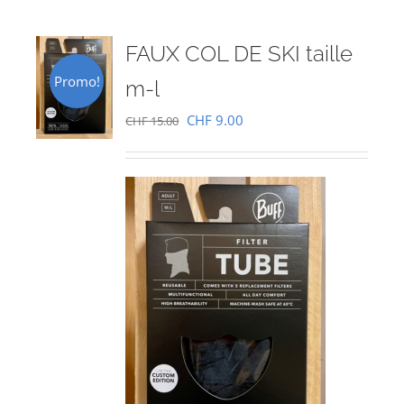
FAUX COL DE SKI taille
Promo!
m-l
Le
Le
CHF
9.00
CHF
15.00
prix
prix
initial
actuel
était :
est :
CHF 15.00.
CHF 9.00.