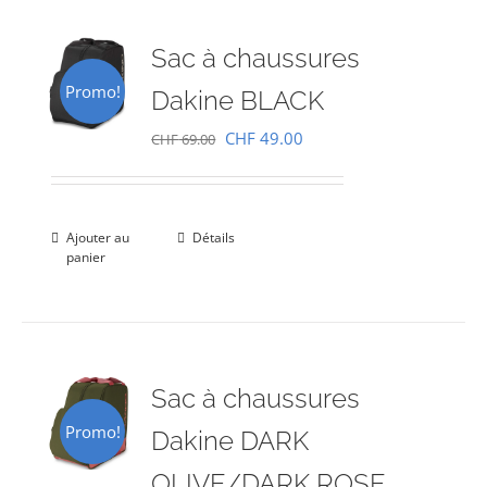
Sac à chaussures
Promo!
Dakine BLACK
Le
Le
CHF
49.00
CHF
69.00
prix
prix
initial
actuel
était :
est :
Ajouter au
Détails
panier
CHF 69.00.
CHF 49.00.
Sac à chaussures
Promo!
Dakine DARK
OLIVE/DARK ROSE