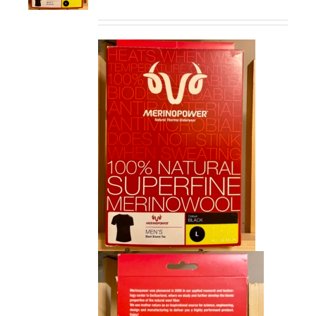
prix
prix
initial
actuel
était :
est :
CHF 85.00.
CHF 59.00.