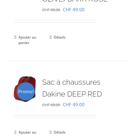
Le
Le
CHF
49.00
CHF
69.00
prix
prix
initial
actuel
était :
est :
Ajouter au
Détails
panier
CHF 69.00.
CHF 49.00.
Sac à chaussures
Promo!
Dakine DEEP RED
Le
Le
CHF
49.00
CHF
69.00
prix
prix
initial
actuel
était :
est :
Ajouter au
Détails