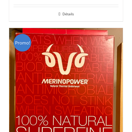
prix
prix
initial
actuel
Détails
était :
est :
CHF 85.00.
CHF 59.00.
Promo!