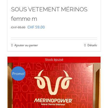
SOUS VETEMENT MÉRINOS
femme m
Le
Le
CHF
59.00
CHF
85.00
prix
prix
initial
actuel
Ajouter au panier
Détails
était :
est :
CHF 85.00.
CHF 59.00.
Stock épuisé
Promo!