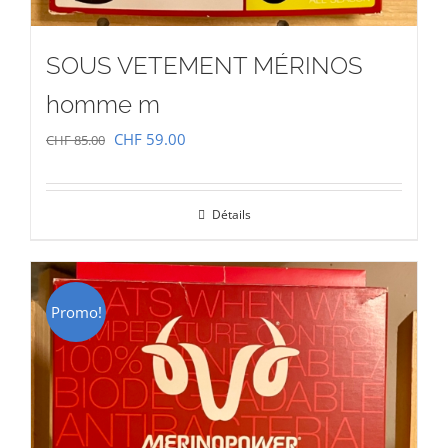
SOUS VETEMENT MÉRINOS
homme m
Le
Le
CHF
59.00
CHF
85.00
prix
prix
initial
actuel
Détails
était :
est :
CHF 85.00.
CHF 59.00.
Promo!