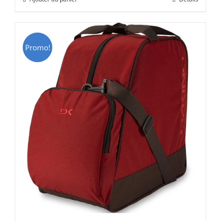
était :
est :
CHF 69.00.
CHF 49.00.
Promo!