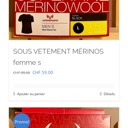
SOUS VETEMENT MÉRINOS
femme s
Le
Le
CHF
59.00
CHF
85.00
prix
prix
initial
actuel
Ajouter au panier
Détails
était :
est :
CHF 85.00.
CHF 59.00.
Promo!