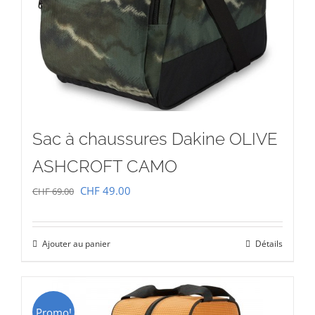
Sac à chaussures Dakine OLIVE
ASHCROFT CAMO
Le
Le
CHF
49.00
CHF
69.00
prix
prix
initial
actuel
Ajouter au panier
Détails
était :
est :
CHF 69.00.
CHF 49.00.
Promo!