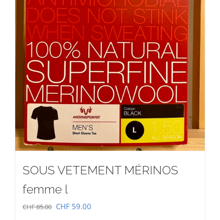
SOUS VETEMENT MÉRINOS
femme l
Le
Le
CHF
59.00
CHF
85.00