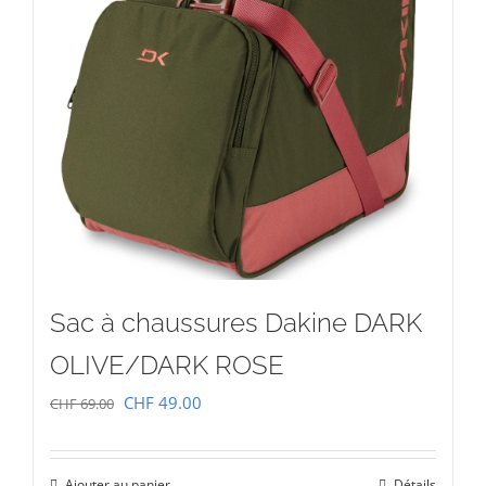
Sac à chaussures Dakine DARK
OLIVE/DARK ROSE
Le
Le
CHF
49.00
CHF
69.00
prix
prix
initial
actuel
Ajouter au panier
Détails