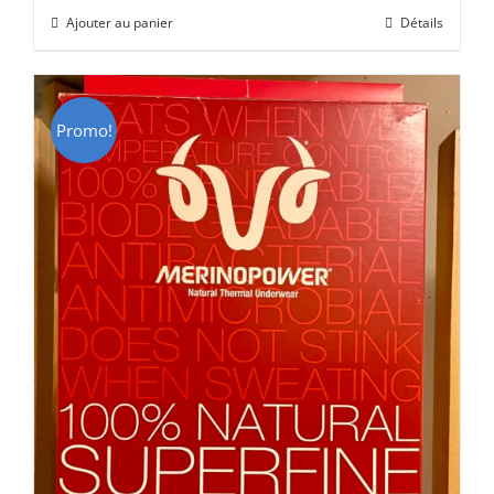
initial
actuel
Ajouter au panier
Détails
était :
est :
CHF 85.00.
CHF 59.00.
Promo!