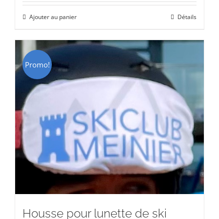
initial
actuel
Ajouter au panier
Détails
était :
est :
CHF 15.00.
CHF 9.00.
Promo!
Housse pour lunette de ski