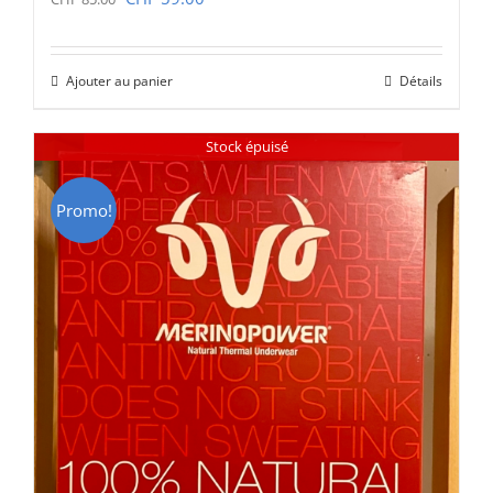
prix
prix
initial
actuel
Ajouter au panier
Détails
était :
est :
CHF 85.00.
CHF 59.00.
Stock épuisé
Promo!