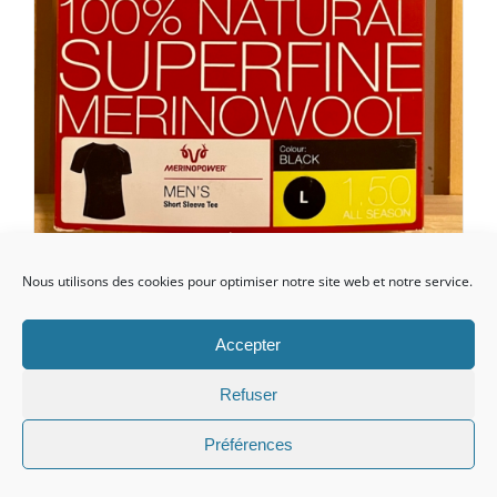
SOUS VETEMENT MÉRINOS
Nous utilisons des cookies pour optimiser notre site web et notre service.
homme xxl bleu
Accepter
Le
Le
CHF
59.00
CHF
85.00
Refuser
prix
prix
initial
actuel
Préférences
Détails
était :
est :