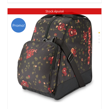
était :
est :
CHF 69.00.
CHF 49.00.
Stock épuisé
Promo!