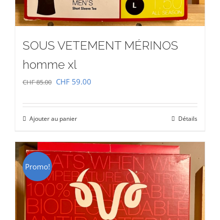
SOUS VETEMENT MÉRINOS
homme xl
Le
Le
CHF
59.00
CHF
85.00
prix
prix
initial
actuel
Ajouter au panier
Détails
était :
est :
CHF 85.00.
CHF 59.00.
Promo!