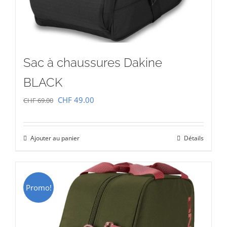
Sac à chaussures Dakine
BLACK
Le
Le
CHF
49.00
CHF
69.00
prix
prix
initial
actuel
Ajouter au panier
Détails
était :
est :
CHF 69.00.
CHF 49.00.
Promo!