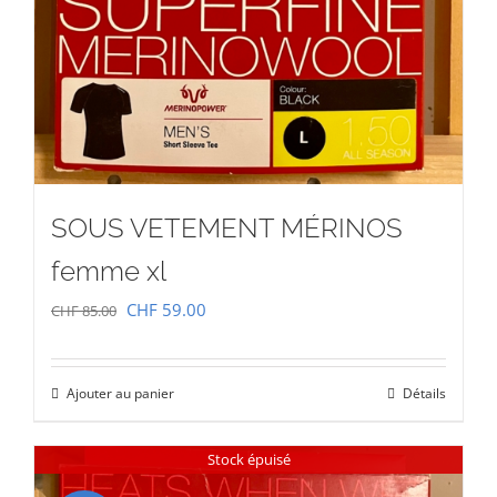
SOUS VETEMENT MÉRINOS
femme xl
Le
Le
CHF
59.00
CHF
85.00
prix
prix
initial
actuel
Ajouter au panier
Détails
était :
est :
CHF 85.00.
CHF 59.00.
Stock épuisé