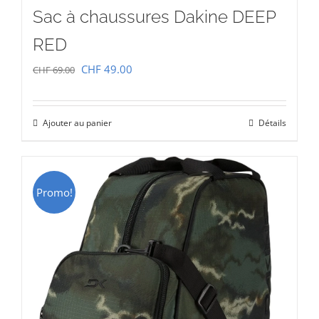
Sac à chaussures Dakine DEEP
RED
Le
Le
CHF
49.00
CHF
69.00
prix
prix
initial
actuel
Ajouter au panier
Détails
était :
est :
CHF 69.00.
CHF 49.00.
Promo!