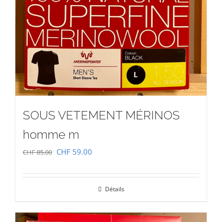
SOUS VETEMENT MÉRINOS
homme m
Le
Le
CHF
59.00
CHF
85.00
prix
prix
initial
actuel
Détails
était :
est :
CHF 85.00.
CHF 59.00.