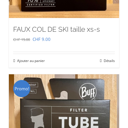
FAUX COL DE SKI taille xs-s
Le
Le
CHF
9.00
CHF
15.00
prix
prix
initial
actuel
Ajouter au panier
Détails
était :
est :
CHF 15.00.
CHF 9.00.
Promo!