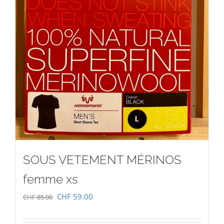
SOUS VETEMENT MÉRINOS
femme xs
Le
Le
CHF
59.00
CHF
85.00
prix
prix