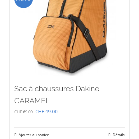
Sac à chaussures Dakine
CARAMEL
Le
Le
CHF
49.00
CHF
69.00
prix
prix
initial
actuel
Ajouter au panier
Détails