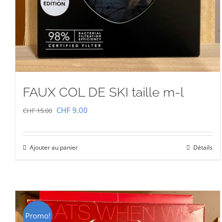
FAUX COL DE SKI taille m-l
Le
Le
CHF
9.00
CHF
15.00
prix
prix
initial
actuel
Ajouter au panier
Détails
était :
est :
CHF 15.00.
CHF 9.00.
Promo!