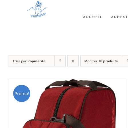
Passer
au
ACCUEIL
ADHES
contenu
Trier par
Popularité
Montrer
36 produits
Promo!