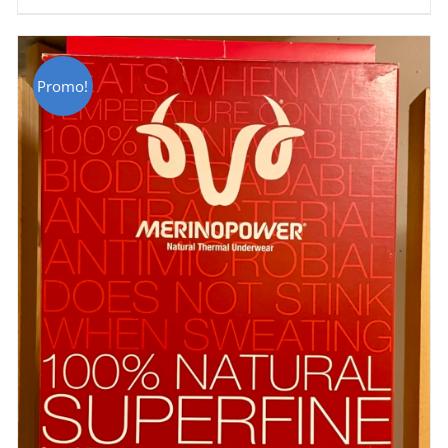
était :
est :
CHF 69.00.
CHF 49.00.
Promo!