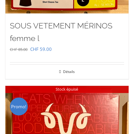
SOUS VETEMENT MÉRINOS
femme l
Le
Le
CHF
59.00
CHF
85.00
prix
prix
initial
actuel
Détails
était :
est :
CHF 85.00.
CHF 59.00.
Stock épuisé
Promo!