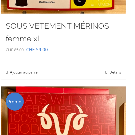
SOUS VETEMENT MÉRINOS
femme xl
Le
Le
CHF
59.00
CHF
85.00
prix
prix
initial
actuel
Ajouter au panier
Détails
était :
est :
CHF 85.00.
CHF 59.00.
Promo!