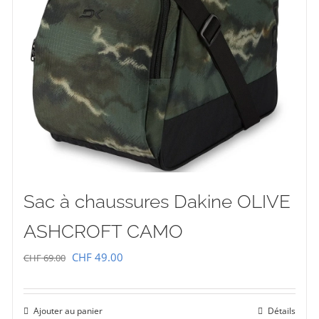
Sac à chaussures Dakine OLIVE
ASHCROFT CAMO
Le
Le
CHF
49.00
CHF
69.00
prix
prix
initial
actuel
Ajouter au panier
Détails