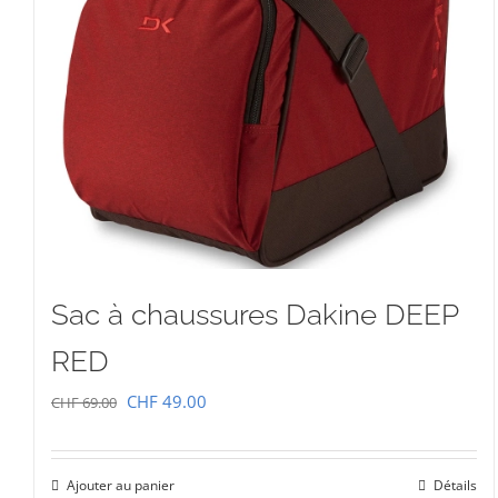
Sac à chaussures Dakine DEEP
RED
Le
Le
CHF
49.00
CHF
69.00
prix
prix
initial
actuel
Ajouter au panier
Détails