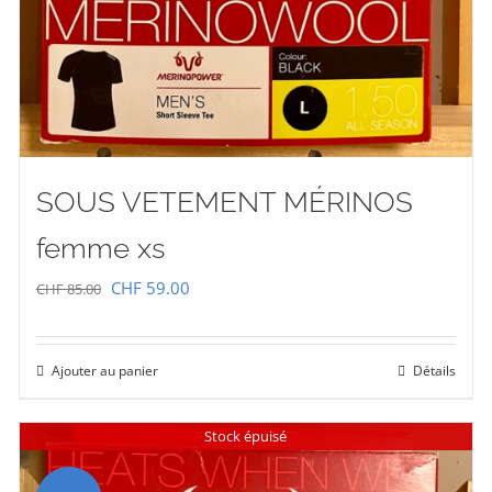
SOUS VETEMENT MÉRINOS
femme xs
Le
Le
CHF
59.00
CHF
85.00
prix
prix
initial
actuel
Ajouter au panier
Détails
était :
est :
CHF 85.00.
CHF 59.00.
Stock épuisé