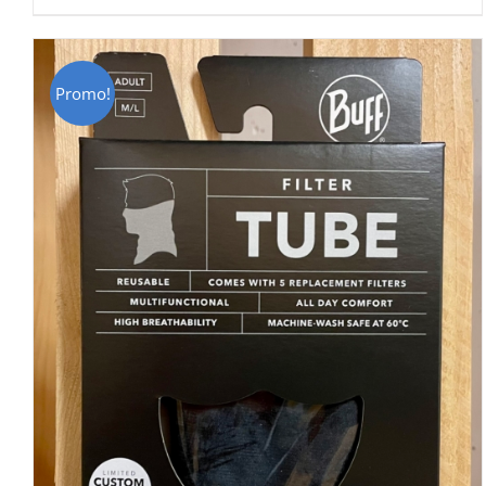
était :
est :
CHF 69.00.
CHF 49.00.
Promo!