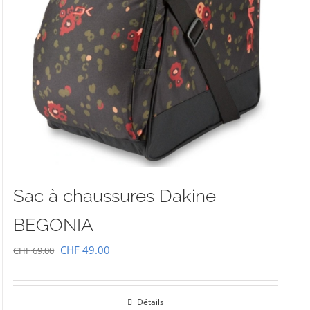
Sac à chaussures Dakine
BEGONIA
Le
Le
CHF
49.00
CHF
69.00
prix
prix
initial
actuel
Détails