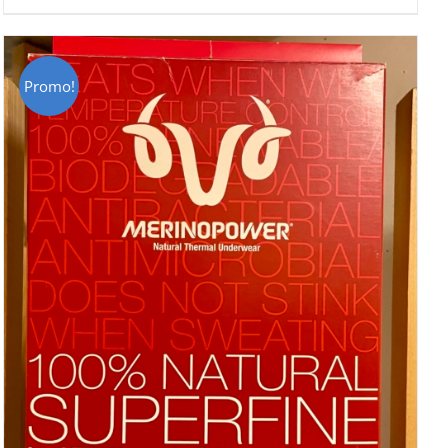
était :
est :
CHF 69.00.
CHF 49.00.
Promo!