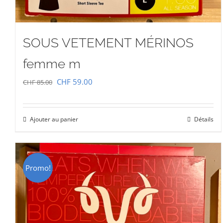
SOUS VETEMENT MÉRINOS
femme m
Le
Le
CHF
59.00
CHF
85.00
prix
prix
initial
actuel
Ajouter au panier
Détails
était :
est :
CHF 85.00.
CHF 59.00.
Promo!